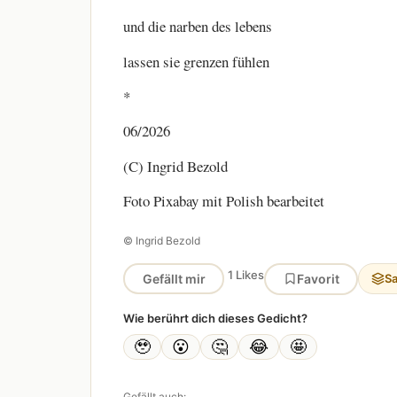
und die narben des lebens
lassen sie grenzen fühlen
*
06/2026
(C) Ingrid Bezold
Foto Pixabay mit Polish bearbeitet
© Ingrid Bezold
1 Likes
Gefällt mir
Favorit
S
Wie berührt dich dieses Gedicht?
🥹
😮
🤔
😂
🤩
Gefällt auch: