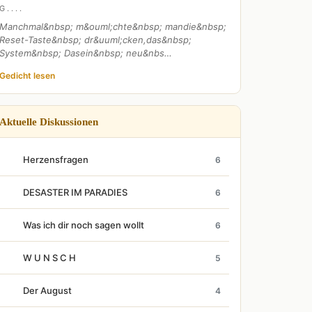
G . . . .
Manchmal&nbsp; m&ouml;chte&nbsp; mandie&nbsp;
Reset-Taste&nbsp; dr&uuml;cken,das&nbsp;
System&nbsp; Dasein&nbsp; neu&nbs…
Gedicht lesen
Aktuelle Diskussionen
Herzensfragen
6
DESASTER IM PARADIES
6
Was ich dir noch sagen wollt
6
W U N S C H
5
Der August
4