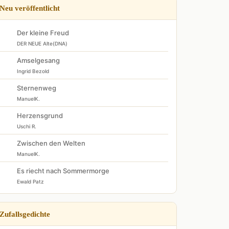
Neu veröffentlicht
Der kleine Freud
DER NEUE Alte(DNA)
Amselgesang
Ingrid Bezold
Sternenweg
ManuelK.
Herzensgrund
Uschi R.
Zwischen den Welten
ManuelK.
Es riecht nach Sommermorge
Ewald Patz
Zufallsgedichte