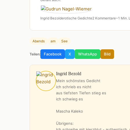
Ingrid Bezold
erotische Gedichte
2 Kommentare
~1 Min. 
Abends
am
See
Facebook
X
WhatsApp
Bild
Teilen:
Ingrid Bezold
Mein schönstes Gedicht
ich schrieb es nicht
aus tiefsten Tiefen stieg es
ich schwieg es
Mascha Kaleko
Übrigens:
Ich schreibe mit Herzblut - authentisch,