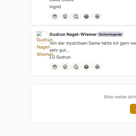
Ingrid
🥹
😮
🤔
😂
🤩
Gudrun Nagel-Wiemer
Dichterlegende
Von der mystriösen Dame hätte ich gern noch
sehr gut...
LG Gudrun
🥹
😮
🤔
😂
🤩
Bitte melde dic