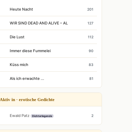
Heute Nacht
201
WIR SIND DEAD AND ALIVE – AL
127
Die Lust
112
Immer diese Fummelei
90
Küss mich
83
Als ich erwachte ...
81
Aktiv in · erotische Gedichte
Ewald Patz
2
Dichterlegende