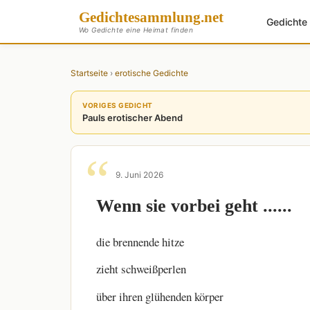
Gedichte
sammlung
.net
Gedicht
Wo Gedichte eine Heimat finden
Startseite
›
erotische Gedichte
VORIGES GEDICHT
Pauls erotischer Abend
9. Juni 2026
Wenn sie vorbei geht ......
die brennende hitze
zieht schweißperlen
über ihren glühenden körper