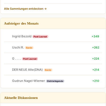
Alle Sammlungen entdecken →
Aufsteiger des Monats
Ingrid Bezold
+349
Poet Laureat
Uschi R.
+262
Barde
G . . . .
+224
Poet Laureat
DER NEUE Alte(DNA)
+214
Barde
Gudrun Nagel-Wiemer
+210
Dichterlegende
Aktuelle Diskussionen