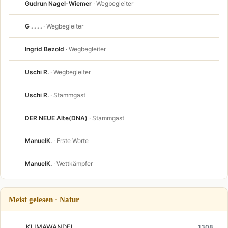
Gudrun Nagel-Wiemer
· Wegbegleiter
G . . . .
· Wegbegleiter
Ingrid Bezold
· Wegbegleiter
Uschi R.
· Wegbegleiter
Uschi R.
· Stammgast
DER NEUE Alte(DNA)
· Stammgast
ManuelK.
· Erste Worte
ManuelK.
· Wettkämpfer
Meist gelesen · Natur
KLIMAWANDEL
1308