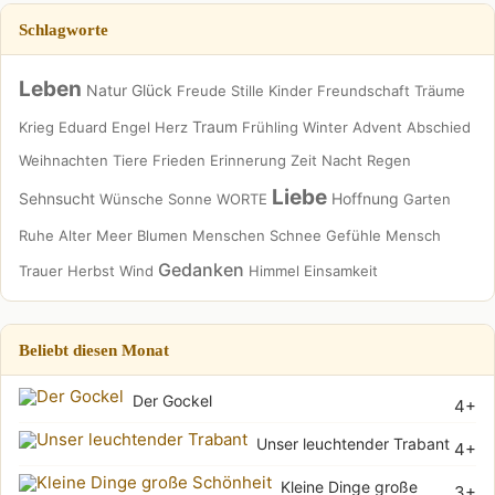
Schlagworte
Leben
Natur
Glück
Freude
Stille
Kinder
Freundschaft
Träume
Traum
Krieg
Eduard
Engel
Herz
Frühling
Winter
Advent
Abschied
Weihnachten
Tiere
Frieden
Erinnerung
Zeit
Nacht
Regen
Liebe
Sehnsucht
Hoffnung
Wünsche
Sonne
WORTE
Garten
Ruhe
Alter
Meer
Blumen
Menschen
Schnee
Gefühle
Mensch
Gedanken
Trauer
Herbst
Wind
Himmel
Einsamkeit
Beliebt diesen Monat
Der Gockel
4+
Unser leuchtender Trabant
4+
Kleine Dinge große
3+