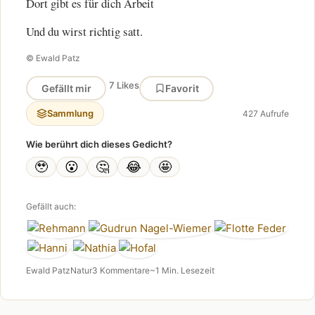
Dort gibt es für dich Arbeit
Und du wirst richtig satt.
© Ewald Patz
7 Likes
Gefällt mir
Favorit
Sammlung
427 Aufrufe
Wie berührt dich dieses Gedicht?
🥹
😮
🤔
😂
🤩
Gefällt auch:
Ewald Patz
Natur
3 Kommentare
~1 Min. Lesezeit