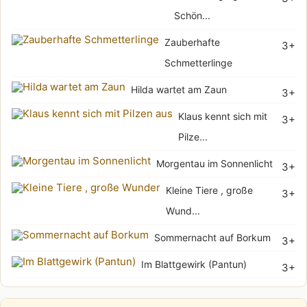
Schön...
Zauberhafte
3+
Schmetterlinge
Hilda wartet am Zaun
3+
Klaus kennt sich mit
3+
Pilze...
Morgentau im Sonnenlicht
3+
Kleine Tiere , große
3+
Wund...
Sommernacht auf Borkum
3+
Im Blattgewirk (Pantun)
3+