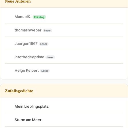
Neue Autoren
ManuelK.
Reimling
thomashweber
Leser
Juergen1967
Leser
intothedeeptime
Leser
Helge Keipert
Leser
Zufallsgedichte
Mein Lieblingsplatz
Sturm am Meer