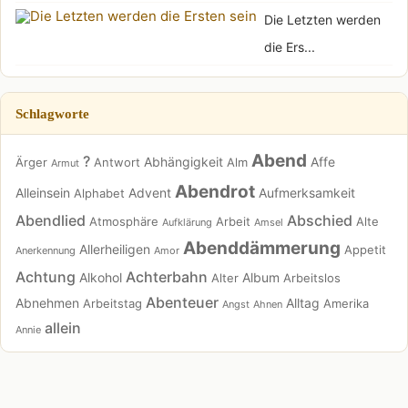
Die Letzten werden
die Ers...
Schlagworte
Abend
?
Abhängigkeit
Affe
Ärger
Antwort
Alm
Armut
Abendrot
Alleinsein
Advent
Aufmerksamkeit
Alphabet
Abendlied
Abschied
Atmosphäre
Arbeit
Alte
Aufklärung
Amsel
Abenddämmerung
Allerheiligen
Appetit
Anerkennung
Amor
Achtung
Achterbahn
Alkohol
Album
Alter
Arbeitslos
Abenteuer
Abnehmen
Alltag
Arbeitstag
Amerika
Angst
Ahnen
allein
Annie