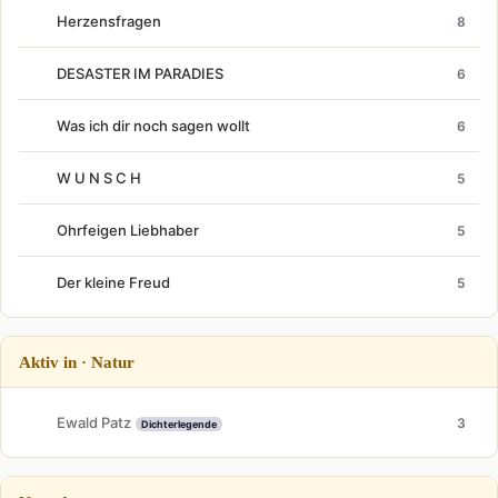
Herzensfragen
8
DESASTER IM PARADIES
6
Was ich dir noch sagen wollt
6
W U N S C H
5
Ohrfeigen Liebhaber
5
Der kleine Freud
5
Aktiv in · Natur
Ewald Patz
3
Dichterlegende