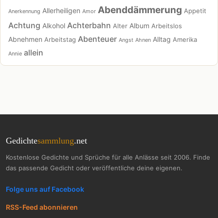
Abenddämmerung
Allerheiligen
Appetit
Anerkennung
Amor
Achtung
Achterbahn
Alkohol
Album
Alter
Arbeitslos
Abenteuer
Abnehmen
Alltag
Arbeitstag
Amerika
Angst
Ahnen
allein
Annie
Gedichte
sammlung
.net
Kostenlose Gedichte und Sprüche für alle Anlässe seit 2006. Finde
das passende Gedicht oder veröffentliche deine eigenen.
Folge uns auf Facebook
RSS-Feed abonnieren