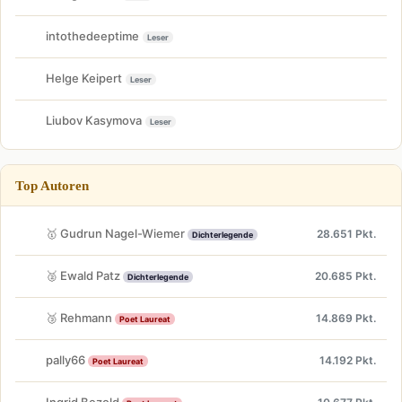
intothedeeptime
Leser
Helge Keipert
Leser
Liubov Kasymova
Leser
Top Autoren
🥇 Gudrun Nagel-Wiemer
28.651 Pkt.
Dichterlegende
🥈 Ewald Patz
20.685 Pkt.
Dichterlegende
🥉 Rehmann
14.869 Pkt.
Poet Laureat
pally66
14.192 Pkt.
Poet Laureat