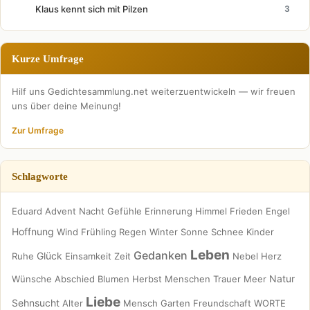
Klaus kennt sich mit Pilzen
3
Kurze Umfrage
Hilf uns Gedichtesammlung.net weiterzuentwickeln — wir freuen
uns über deine Meinung!
Zur Umfrage
Schlagworte
Eduard
Advent
Nacht
Gefühle
Erinnerung
Himmel
Frieden
Engel
Hoffnung
Wind
Frühling
Regen
Winter
Sonne
Schnee
Kinder
Leben
Gedanken
Glück
Ruhe
Einsamkeit
Zeit
Nebel
Herz
Natur
Wünsche
Abschied
Blumen
Herbst
Menschen
Trauer
Meer
Liebe
Sehnsucht
Alter
Mensch
Garten
Freundschaft
WORTE