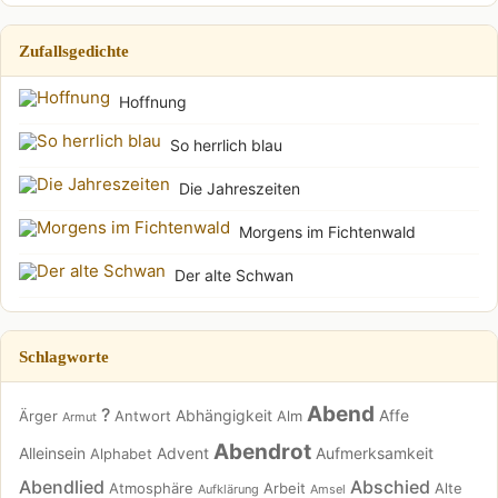
Zufallsgedichte
Hoffnung
So herrlich blau
Die Jahreszeiten
Morgens im Fichtenwald
Der alte Schwan
Schlagworte
Abend
?
Abhängigkeit
Affe
Ärger
Antwort
Alm
Armut
Abendrot
Alleinsein
Advent
Aufmerksamkeit
Alphabet
Abendlied
Abschied
Atmosphäre
Arbeit
Alte
Aufklärung
Amsel