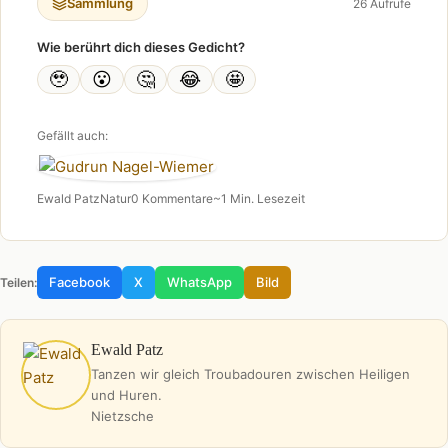
Sammlung
26 Aufrufe
Wie berührt dich dieses Gedicht?
🥹
😮
🤔
😂
🤩
Gefällt auch:
Ewald Patz
Natur
0 Kommentare
~1 Min. Lesezeit
Facebook
X
WhatsApp
Bild
Teilen:
Ewald Patz
Tanzen wir gleich Troubadouren zwischen Heiligen
und Huren.
Nietzsche