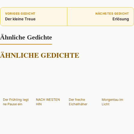
VORIGES GEDICHT
NÄCHSTES GEDICHT
Der kleine Treue
Erlösung
Ähnliche Gedichte
ÄHNLICHE GEDICHTE
Der Frühling legt
NACH WESTEN
Der freche
Morgentau im
ne Pause ein
HIN
Eichelhäher
Licht