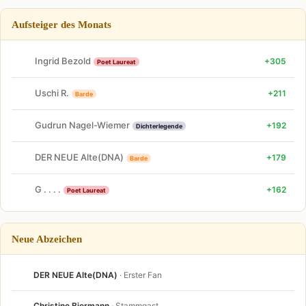
Aufsteiger des Monats
Ingrid Bezold
+305
Poet Laureat
Uschi R.
+211
Barde
Gudrun Nagel-Wiemer
+192
Dichterlegende
DER NEUE Alte(DNA)
+179
Barde
G . . . .
+162
Poet Laureat
Neue Abzeichen
DER NEUE Alte(DNA)
· Erster Fan
Christine Biermann
· Stammgast