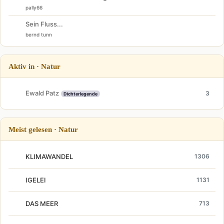
pally66
Sein Fluss...
bernd tunn
Aktiv in · Natur
Ewald Patz
3
Dichterlegende
Meist gelesen · Natur
KLIMAWANDEL
1306
IGELEI
1131
DAS MEER
713