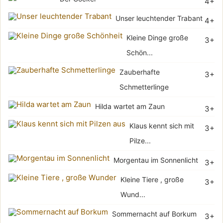
4+
Unser leuchtender Trabant
4+
Kleine Dinge große
3+
Schön...
Zauberhafte
3+
Schmetterlinge
Hilda wartet am Zaun
3+
Klaus kennt sich mit
3+
Pilze...
Morgentau im Sonnenlicht
3+
Kleine Tiere , große
3+
Wund...
Sommernacht auf Borkum
3+