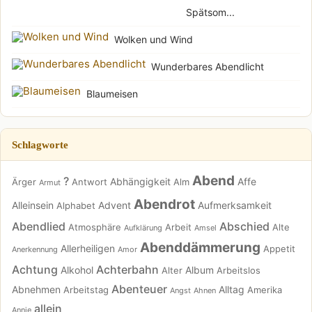
Spätsom...
Wolken und Wind
Wunderbares Abendlicht
Blaumeisen
Schlagworte
Abend
?
Abhängigkeit
Affe
Ärger
Antwort
Alm
Armut
Abendrot
Alleinsein
Advent
Aufmerksamkeit
Alphabet
Abendlied
Abschied
Atmosphäre
Arbeit
Alte
Aufklärung
Amsel
Abenddämmerung
Allerheiligen
Appetit
Anerkennung
Amor
Achtung
Achterbahn
Alkohol
Album
Alter
Arbeitslos
Abenteuer
Abnehmen
Alltag
Arbeitstag
Amerika
Angst
Ahnen
allein
Annie