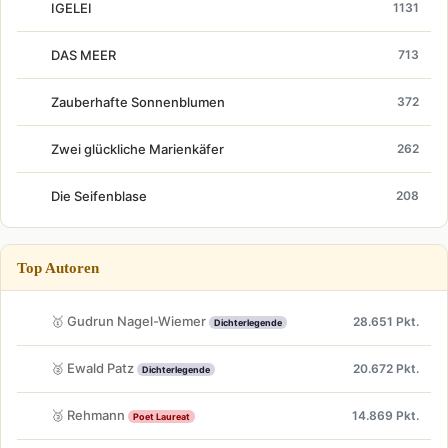
IGELEI
1131
DAS MEER
713
Zauberhafte Sonnenblumen
372
Zwei glückliche Marienkäfer
262
Die Seifenblase
208
Top Autoren
🥇 Gudrun Nagel-Wiemer
28.651 Pkt.
Dichterlegende
🥈 Ewald Patz
20.672 Pkt.
Dichterlegende
🥉 Rehmann
14.869 Pkt.
Poet Laureat