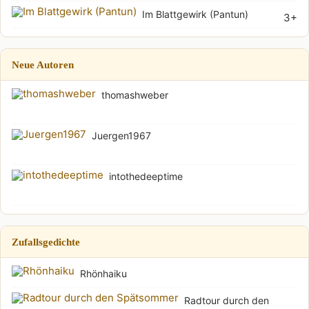
Im Blattgewirk (Pantun)
3+
Neue Autoren
thomashweber
Juergen1967
intothedeeptime
Zufallsgedichte
Rhönhaiku
Radtour durch den