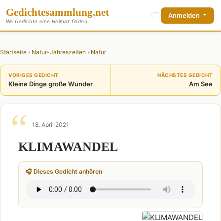
Gedichte
sammlung
.net
Anmelden
Wo Gedichte eine Heimat finden
Startseite
›
Natur-Jahreszeiten
›
Natur
VORIGES GEDICHT
NÄCHSTES GEDICHT
Kleine Dinge große Wunder
Am See
18. April 2021
KLIMAWANDEL
🎧 Dieses Gedicht anhören