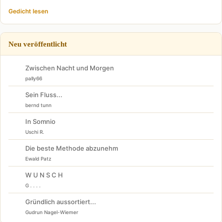
Gedicht lesen
Neu veröffentlicht
Zwischen Nacht und Morgen
pally66
Sein Fluss...
bernd tunn
In Somnio
Uschi R.
Die beste Methode abzunehm
Ewald Patz
W U N S C H
G . . . .
Gründlich aussortiert...
Gudrun Nagel-Wiemer