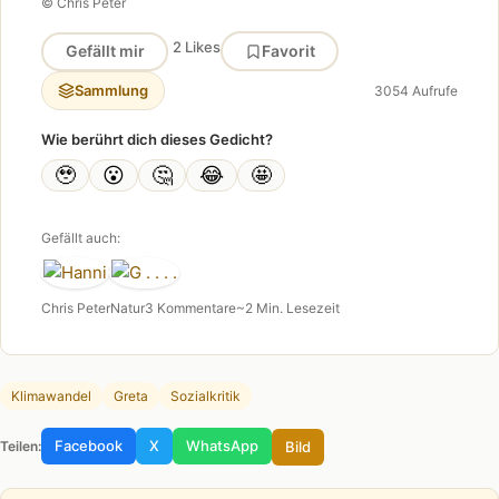
© Chris Peter
2 Likes
Gefällt mir
Favorit
Sammlung
3054 Aufrufe
Wie berührt dich dieses Gedicht?
🥹
😮
🤔
😂
🤩
Gefällt auch:
Chris Peter
Natur
3 Kommentare
~2 Min. Lesezeit
Klimawandel
Greta
Sozialkritik
Facebook
X
WhatsApp
Bild
Teilen: