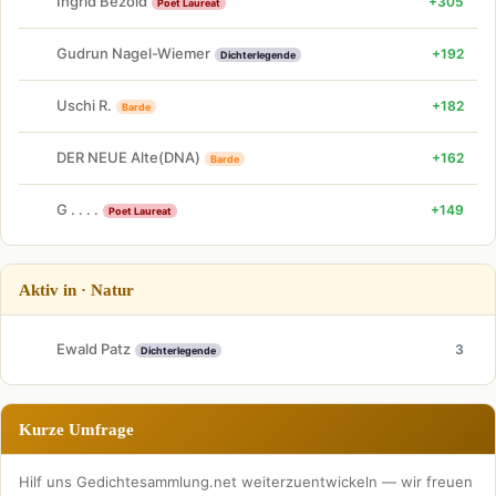
Ingrid Bezold
+305
Poet Laureat
Gudrun Nagel-Wiemer
+192
Dichterlegende
Uschi R.
+182
Barde
DER NEUE Alte(DNA)
+162
Barde
G . . . .
+149
Poet Laureat
Aktiv in · Natur
Ewald Patz
3
Dichterlegende
Kurze Umfrage
Hilf uns Gedichtesammlung.net weiterzuentwickeln — wir freuen