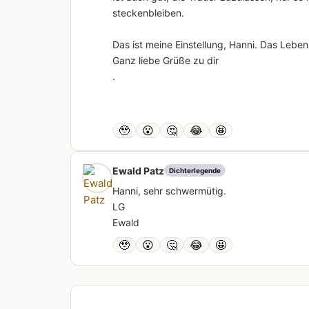
steckenbleiben.
Das ist meine Einstellung, Hanni. Das Leben
Ganz liebe Grüße zu dir
.
🥹
😮
🤔
😂
🤩
Ewald Patz
Dichterlegende
Hanni, sehr schwermütig.
LG
Ewald
🥹
😮
🤔
😂
🤩