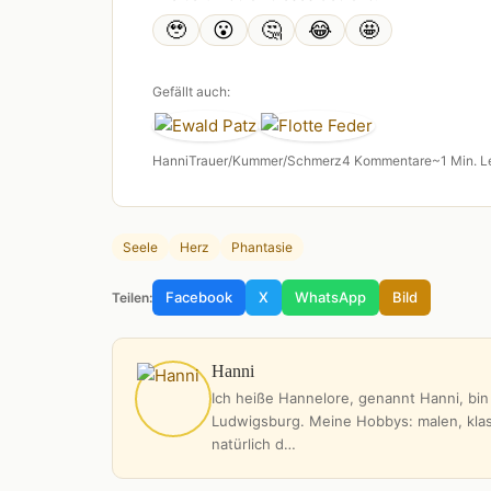
🥹
😮
🤔
😂
🤩
Gefällt auch:
Hanni
Trauer/Kummer/Schmerz
4 Kommentare
~1 Min. L
Seele
Herz
Phantasie
Facebook
X
WhatsApp
Bild
Teilen:
Hanni
Ich heiße Hannelore, genannt Hanni, bin
Ludwigsburg. Meine Hobbys: malen, klass
natürlich d…