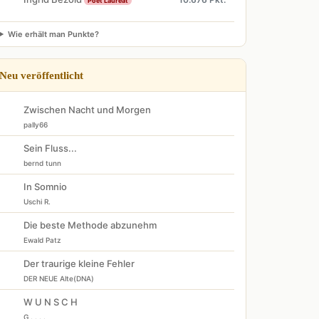
Poet Laureat
Wie erhält man Punkte?
Neu veröffentlicht
Zwischen Nacht und Morgen
pally66
Sein Fluss...
bernd tunn
In Somnio
Uschi R.
Die beste Methode abzunehm
Ewald Patz
Der traurige kleine Fehler
DER NEUE Alte(DNA)
W U N S C H
G . . . .