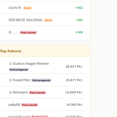
Uschi R.
+182
Barde
DER NEUE Alte(DNA)
+161
Barde
G . . . .
+149
Poet Laureat
Top Autoren
🥇 Gudrun Nagel-Wiemer
28.651 Pkt.
Dichterlegende
🥈 Ewald Patz
20.671 Pkt.
Dichterlegende
🥉 Rehmann
14.869 Pkt.
Poet Laureat
pally66
14.186 Pkt.
Poet Laureat
Ingrid Bezold
10.676 Pkt.