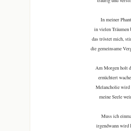
traurig und verst
In meiner Phant
in vielen Träumen 
das tröstet mich, st
die gemeinsame Verga
Am Morgen holt di
ernüchtert wache
Melancholie wird 
meine Seele weint
Muss ich einma
irgendwann wird 