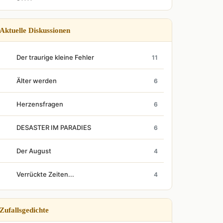
Aktuelle Diskussionen
Der traurige kleine Fehler
11
Älter werden
6
Herzensfragen
6
DESASTER IM PARADIES
6
Der August
4
Verrückte Zeiten...
4
Zufallsgedichte