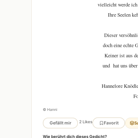
vielleicht werde ic
Ihre Seelen ke
Dieser versöhnli
doch eine echte G
Keiner ist aus d
und hat uns über 
Hannelore Knödle
Fo
© Hanni
2 Likes
Gefällt mir
Favorit
S
Wie berührt dich dieses Gedicht?