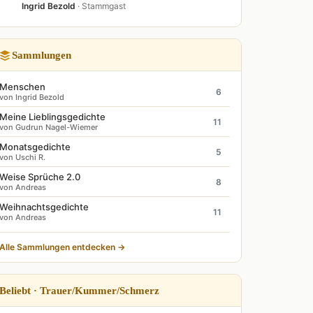
Ingrid Bezold
· Stammgast
Sammlungen
Menschen
6
von Ingrid Bezold
Meine Lieblingsgedichte
11
von Gudrun Nagel-Wiemer
Monatsgedichte
5
von Uschi R.
Weise Sprüche 2.0
8
von Andreas
Weihnachtsgedichte
11
von Andreas
Alle Sammlungen entdecken →
Beliebt · Trauer/Kummer/Schmerz