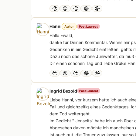
🥹
😮
🤔
😂
🤩
Hanni
Autor
Poet Laureat
Hallo Ewald,
danke für Deinen Kommentar. Wenns mir psyc
Gedanken in ein Gedicht einfließen, gehts m
Dazu noch das schöne Juniwetter, da muß e
Dir einen schönen Tag und liebe Grüße Han
🥹
😮
🤔
😂
🤩
Ingrid Bezold
Poet Laureat
Liebe Hanni, vor kurzem hatte ich auch eine
Fall und gleichzeitig eines Gedenktages. I
dem Tod weitergeht.
Im Gedicht " Jenseits" habe ich auch über
Abgesehen davon möchte ich mancheinen gar
Ist auch gut, die Trauer zuzulassen, nur so 