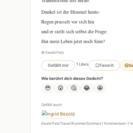
Tränenströme leis herab.
Dunkel ist der Himmel heute-
Regen prasselt vor sich hin
und er stellt sich selbst die Frage:
Hat mein Leben jetzt noch Sinn?
© Ewald Patz
1 Likes
Gefällt mir
Favorit
S
Wie berührt dich dieses Gedicht?
🥹
😮
🤔
😂
🤩
Gefällt auch:
Ewald Patz
Trauer/Kummer/Schmerz
1 Kommentare
~1 M