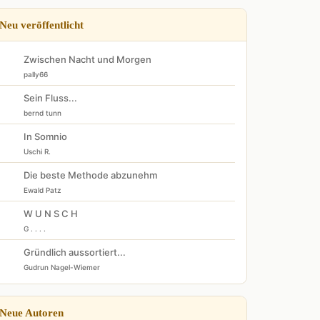
Neu veröffentlicht
Zwischen Nacht und Morgen
pally66
Sein Fluss...
bernd tunn
In Somnio
Uschi R.
Die beste Methode abzunehm
Ewald Patz
W U N S C H
G . . . .
Gründlich aussortiert...
Gudrun Nagel-Wiemer
Neue Autoren