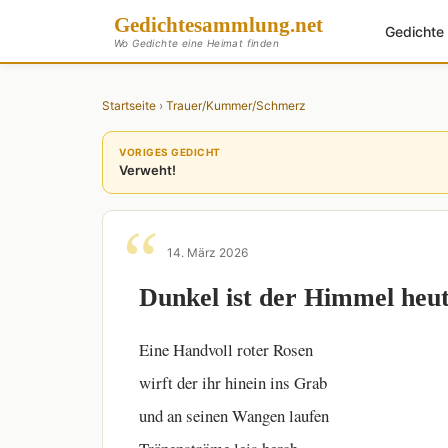
Gedichte
sammlung
.net
Gedicht
Wo Gedichte eine Heimat finden
Startseite
›
Trauer/Kummer/Schmerz
VORIGES GEDICHT
Verweht!
14. März 2026
Dunkel ist der Himmel heu
Eine Handvoll roter Rosen
wirft der ihr hinein ins Grab
und an seinen Wangen laufen