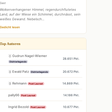
Gast
Wolkenverhangener Himmel, regendurchflutetes
Land, auf der Wiese ein Schimmel, durchnässt, sein
weißes Gewand. Nebelsch…
Gedicht lesen
Top Autoren
🥇 Gudrun Nagel-Wiemer
28.651 Pkt.
Dichterlegende
🥈 Ewald Patz
20.672 Pkt.
Dichterlegende
🥉 Rehmann
14.869 Pkt.
Poet Laureat
pally66
14.186 Pkt.
Poet Laureat
Ingrid Bezold
10.677 Pkt.
Poet Laureat