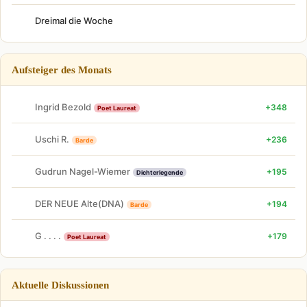
Dreimal die Woche
Aufsteiger des Monats
Ingrid Bezold
+348
Poet Laureat
Uschi R.
+236
Barde
Gudrun Nagel-Wiemer
+195
Dichterlegende
DER NEUE Alte(DNA)
+194
Barde
G . . . .
+179
Poet Laureat
Aktuelle Diskussionen