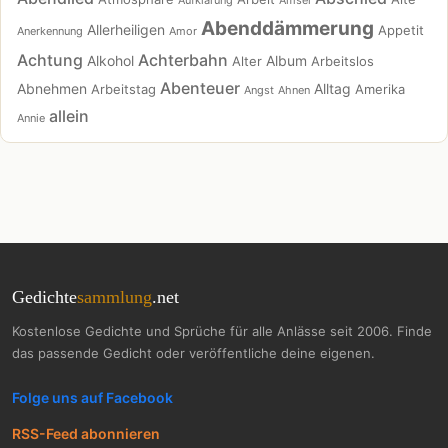
Aufklärung
Amsel
Abenddämmerung
Allerheiligen
Appetit
Anerkennung
Amor
Achtung
Achterbahn
Alkohol
Album
Alter
Arbeitslos
Abenteuer
Abnehmen
Alltag
Arbeitstag
Amerika
Angst
Ahnen
allein
Annie
Gedichte
sammlung
.net
Kostenlose Gedichte und Sprüche für alle Anlässe seit 2006. Finde
das passende Gedicht oder veröffentliche deine eigenen.
Folge uns auf Facebook
RSS-Feed abonnieren