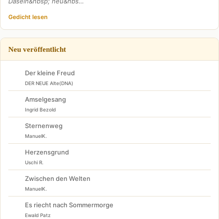
Dasein&nbsp; neu&nbs…
Gedicht lesen
Neu veröffentlicht
Der kleine Freud
DER NEUE Alte(DNA)
Amselgesang
Ingrid Bezold
Sternenweg
ManuelK.
Herzensgrund
Uschi R.
Zwischen den Welten
ManuelK.
Es riecht nach Sommermorge
Ewald Patz