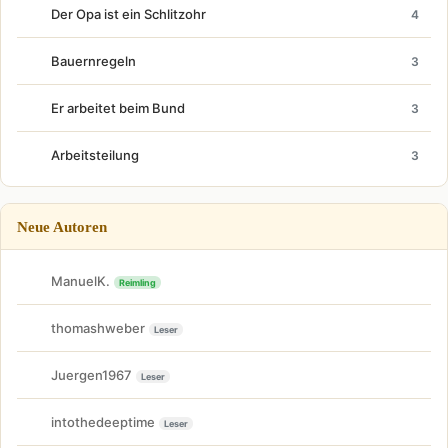
Der Opa ist ein Schlitzohr
4
Bauernregeln
3
Er arbeitet beim Bund
3
Arbeitsteilung
3
Neue Autoren
ManuelK.
Reimling
thomashweber
Leser
Juergen1967
Leser
intothedeeptime
Leser