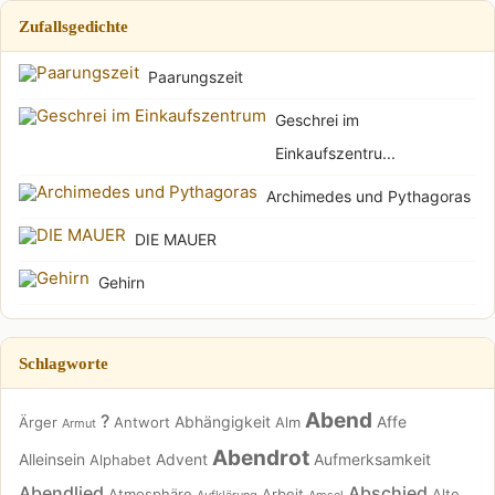
Zufallsgedichte
Paarungszeit
Geschrei im
Einkaufszentru...
Archimedes und Pythagoras
DIE MAUER
Gehirn
Schlagworte
Abend
?
Abhängigkeit
Affe
Ärger
Antwort
Alm
Armut
Abendrot
Alleinsein
Advent
Aufmerksamkeit
Alphabet
Abendlied
Abschied
Atmosphäre
Arbeit
Alte