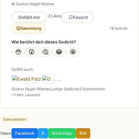
© Gudrun Nagel-Wiemer
2 Likes
Gefällt mir
Favorit
Sammlung
78 Aufrufe
Wie berührt dich dieses Gedicht?
🥹
😮
🤔
😂
🤩
Gefällt auch:
Gudrun Nagel-Wiemer
Lustige Gedichte
3 Kommentare
~1 Min. Lesezeit
Sternzeichen
Facebook
X
WhatsApp
Bild
Teilen: