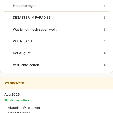
Herzensfragen
6
DESASTER IM PARADIES
6
Was ich dir noch sagen wollt
6
W U N S C H
5
Der August
4
Verrückte Zeiten...
4
Wettbewerb
Aug 2026
Einreichung offen
Aktueller Wettbewerb