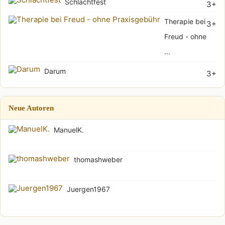
Schlachtfest
3+
Therapie bei
3+
Freud - ohne
...
Darum
3+
Neue Autoren
ManuelK.
thomashweber
Juergen1967