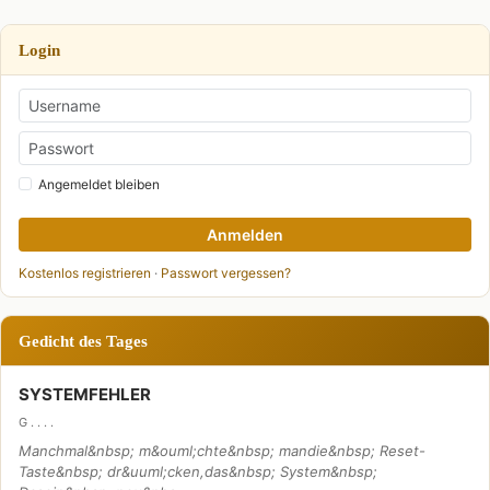
Login
Angemeldet bleiben
Anmelden
Kostenlos registrieren
·
Passwort vergessen?
Gedicht des Tages
SYSTEMFEHLER
G . . . .
Manchmal&nbsp; m&ouml;chte&nbsp; mandie&nbsp; Reset-
Taste&nbsp; dr&uuml;cken,das&nbsp; System&nbsp;