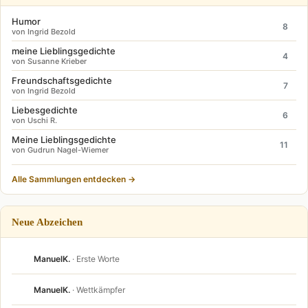
Humor
8
von Ingrid Bezold
meine Lieblingsgedichte
4
von Susanne Krieber
Freundschaftsgedichte
7
von Ingrid Bezold
Liebesgedichte
6
von Uschi R.
Meine Lieblingsgedichte
11
von Gudrun Nagel-Wiemer
Alle Sammlungen entdecken →
Neue Abzeichen
ManuelK.
· Erste Worte
ManuelK.
· Wettkämpfer