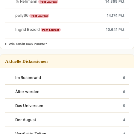
🥉 Rehmann
14.869 Pkt.
Poet Laureat
pally66
14.174 Pkt.
Poet Laureat
Ingrid Bezold
10.641 Pkt.
Poet Laureat
Wie erhält man Punkte?
Aktuelle Diskussionen
Im Rosenrund
6
Älter werden
6
Das Universum
5
Der August
4
Verrückte Zeiten...
4