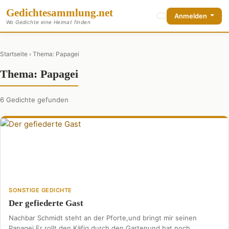
Gedichte
sammlung
.net
Anmelden
Wo Gedichte eine Heimat finden
Startseite
› Thema: Papagei
Thema: Papagei
6 Gedichte gefunden
SONSTIGE GEDICHTE
Der gefiederte Gast
Nachbar Schmidt steht an der Pforte,und bringt mir seinen
Papagei.Er rollt den Käfig durch den Gartenund hat noch