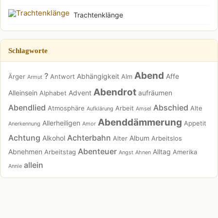
Trachtenklänge
Schlagworte
Abend
?
Abhängigkeit
Affe
Ärger
Antwort
Alm
Armut
Abendrot
Alleinsein
Advent
aufräumen
Alphabet
Abendlied
Abschied
Atmosphäre
Arbeit
Alte
Aufklärung
Amsel
Abenddämmerung
Allerheiligen
Appetit
Anerkennung
Amor
Achtung
Achterbahn
Alkohol
Album
Alter
Arbeitslos
Abenteuer
Abnehmen
Alltag
Arbeitstag
Amerika
Angst
Ahnen
allein
Annie