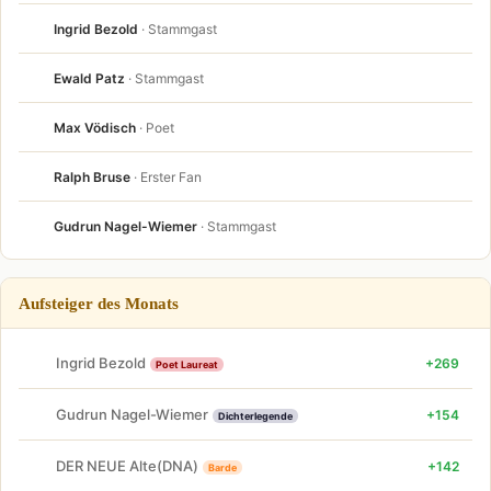
Ingrid Bezold
· Stammgast
Ewald Patz
· Stammgast
Max Vödisch
· Poet
Ralph Bruse
· Erster Fan
Gudrun Nagel-Wiemer
· Stammgast
Aufsteiger des Monats
Ingrid Bezold
+269
Poet Laureat
Gudrun Nagel-Wiemer
+154
Dichterlegende
DER NEUE Alte(DNA)
+142
Barde