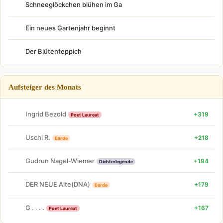
Schneeglöckchen blühen im Ga
Ein neues Gartenjahr beginnt
Der Blütenteppich
Aufsteiger des Monats
Ingrid Bezold
+319
Poet Laureat
Uschi R.
+218
Barde
Gudrun Nagel-Wiemer
+194
Dichterlegende
DER NEUE Alte(DNA)
+179
Barde
G . . . .
+167
Poet Laureat