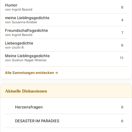
Humor
8
von Ingrid Bezold
meine Lieblingsgedichte
4
von Susanne Krieber
Freundschaftsgedichte
7
von Ingrid Bezold
Liebesgedichte
6
von Uschi R.
Meine Lieblingsgedichte
11
von Gudrun Nagel-Wiemer
Alle Sammlungen entdecken →
Aktuelle Diskussionen
Herzensfragen
6
DESASTER IM PARADIES
6