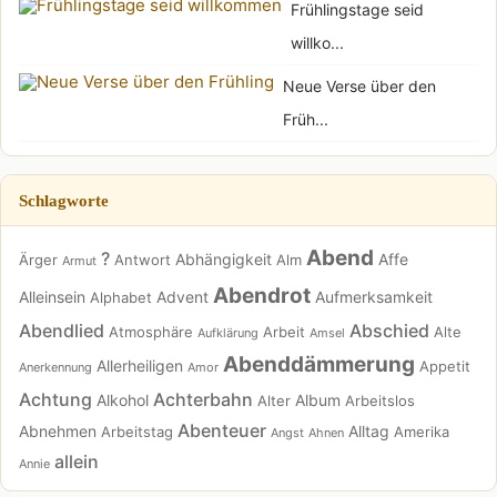
Frühlingstage seid
willko...
Neue Verse über den
Früh...
Schlagworte
Abend
?
Abhängigkeit
Affe
Ärger
Antwort
Alm
Armut
Abendrot
Alleinsein
Advent
Aufmerksamkeit
Alphabet
Abendlied
Abschied
Atmosphäre
Arbeit
Alte
Aufklärung
Amsel
Abenddämmerung
Allerheiligen
Appetit
Anerkennung
Amor
Achtung
Achterbahn
Alkohol
Album
Alter
Arbeitslos
Abenteuer
Abnehmen
Alltag
Arbeitstag
Amerika
Angst
Ahnen
allein
Annie