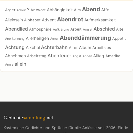
Abend
?
Abhängigkeit
Affe
Ärger
Antwort
Alm
Armut
Abendrot
Alleinsein
Advent
Aufmerksamkeit
Alphabet
Abendlied
Abschied
Atmosphäre
Arbeit
Alte
Aufklärung
Amsel
Abenddämmerung
Allerheiligen
Appetit
Anerkennung
Amor
Achtung
Achterbahn
Alkohol
Album
Alter
Arbeitslos
Abenteuer
Abnehmen
Alltag
Arbeitstag
Amerika
Angst
Ahnen
allein
Annie
Gedichte
sammlung
.net
Kostenlose Gedichte und Sprüche für alle Anlässe seit 2006. Finde