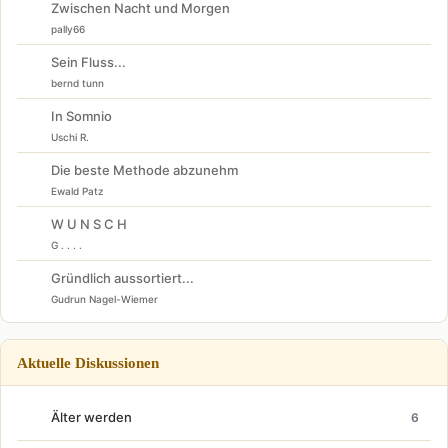
Zwischen Nacht und Morgen
pally66
Sein Fluss...
bernd tunn
In Somnio
Uschi R.
Die beste Methode abzunehm
Ewald Patz
W U N S C H
G . . . .
Gründlich aussortiert...
Gudrun Nagel-Wiemer
Aktuelle Diskussionen
Älter werden
6