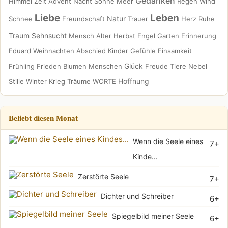
Gedanken
Himmel
Zeit
Advent
Nacht
Sonne
Meer
Regen
Wind
Liebe
Leben
Natur
Schnee
Freundschaft
Trauer
Herz
Ruhe
Traum
Sehnsucht
Mensch
Alter
Herbst
Engel
Garten
Erinnerung
Eduard
Weihnachten
Abschied
Kinder
Gefühle
Einsamkeit
Glück
Frühling
Frieden
Blumen
Menschen
Freude
Tiere
Nebel
Hoffnung
Stille
Winter
Krieg
Träume
WORTE
Beliebt diesen Monat
Wenn die Seele eines
7+
Kinde...
Zerstörte Seele
7+
Dichter und Schreiber
6+
Spiegelbild meiner Seele
6+