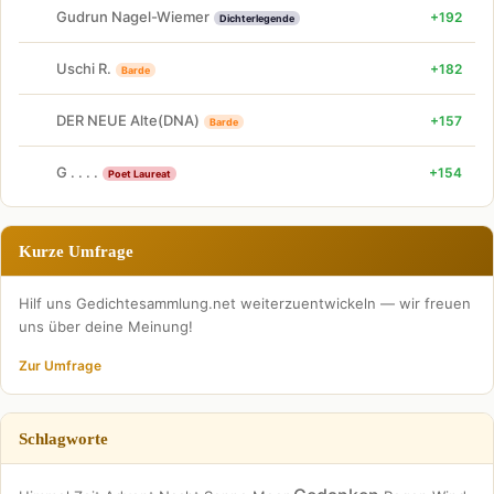
Gudrun Nagel-Wiemer
+192
Dichterlegende
Uschi R.
+182
Barde
DER NEUE Alte(DNA)
+157
Barde
G . . . .
+154
Poet Laureat
Kurze Umfrage
Hilf uns Gedichtesammlung.net weiterzuentwickeln — wir freuen
uns über deine Meinung!
Zur Umfrage
Schlagworte