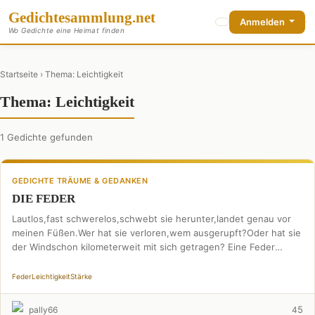
Gedichte
sammlung
.net
Anmelden
Wo Gedichte eine Heimat finden
Startseite
› Thema: Leichtigkeit
Thema: Leichtigkeit
1 Gedichte gefunden
GEDICHTE TRÄUME & GEDANKEN
DIE FEDER
Lautlos,fast schwerelos,schwebt sie herunter,landet genau vor
meinen Füßen.Wer hat sie verloren,wem ausgerupft?Oder hat sie
der Windschon kilometerweit mit sich getragen? Eine Feder
!Schön anzusehen,trotzdem verloren, …
Feder
Leichtigkeit
Stärke
5
pally66
4