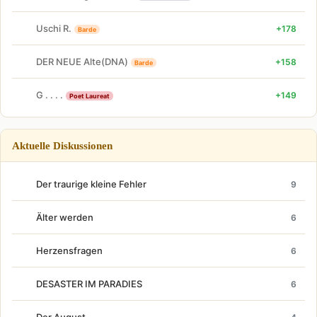
Uschi R.
+178
Barde
DER NEUE Alte(DNA)
+158
Barde
G . . . .
+149
Poet Laureat
Aktuelle Diskussionen
Der traurige kleine Fehler
9
Älter werden
6
Herzensfragen
6
DESASTER IM PARADIES
6