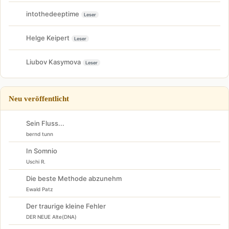
intothedeeptime
Leser
Helge Keipert
Leser
Liubov Kasymova
Leser
Neu veröffentlicht
Sein Fluss...
bernd tunn
In Somnio
Uschi R.
Die beste Methode abzunehm
Ewald Patz
Der traurige kleine Fehler
DER NEUE Alte(DNA)