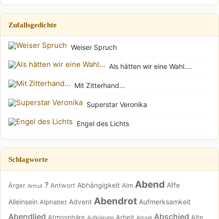
Zufallsgedichte
Weiser Spruch
Als hätten wir eine Wahl....
Mit Zitterhand...
Superstar Veronika
Engel des Lichts
Schlagworte
Abend
?
Abhängigkeit
Affe
Ärger
Antwort
Alm
Armut
Abendrot
Alleinsein
Advent
Aufmerksamkeit
Alphabet
Abendlied
Abschied
Atmosphäre
Arbeit
Alte
Aufklärung
Amsel