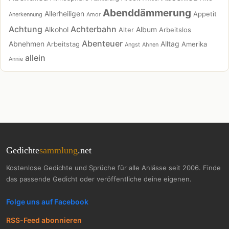
Abenddämmerung
Allerheiligen
Appetit
Anerkennung
Amor
Achtung
Achterbahn
Alkohol
Album
Alter
Arbeitslos
Abenteuer
Abnehmen
Alltag
Arbeitstag
Amerika
Angst
Ahnen
allein
Annie
Gedichte
sammlung
.net
Kostenlose Gedichte und Sprüche für alle Anlässe seit 2006. Finde
das passende Gedicht oder veröffentliche deine eigenen.
Folge uns auf Facebook
RSS-Feed abonnieren