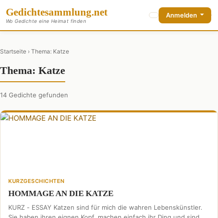
Gedichte
sammlung
.net
Anmelden
Wo Gedichte eine Heimat finden
Startseite
› Thema: Katze
Thema: Katze
14 Gedichte gefunden
KURZGESCHICHTEN
HOMMAGE AN DIE KATZE
KURZ - ESSAY Katzen sind für mich die wahren Lebenskünstler.
Sie haben ihren eignen Kopf, machen einfach ihr Ding und sind