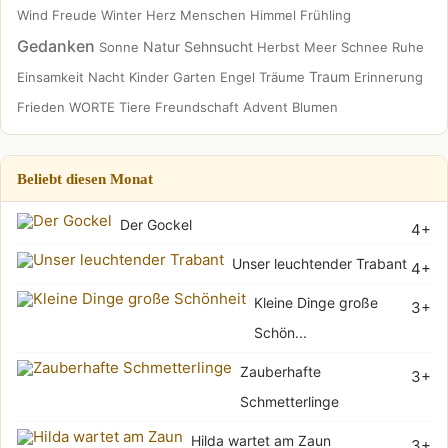
Wind
Freude
Winter
Herz
Menschen
Himmel
Frühling
Gedanken
Natur
Sehnsucht
Sonne
Herbst
Meer
Schnee
Ruhe
Traum
Einsamkeit
Nacht
Kinder
Garten
Engel
Träume
Erinnerung
Frieden
WORTE
Tiere
Freundschaft
Advent
Blumen
Beliebt diesen Monat
Der Gockel
4+
Unser leuchtender Trabant
4+
Kleine Dinge große
3+
Schön...
Zauberhafte
3+
Schmetterlinge
Hilda wartet am Zaun
3+