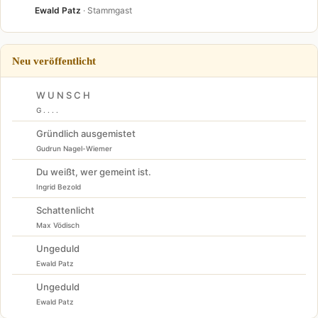
Ewald Patz
· Stammgast
Neu veröffentlicht
W U N S C H
G . . . .
Gründlich ausgemistet
Gudrun Nagel-Wiemer
Du weißt, wer gemeint ist.
Ingrid Bezold
Schattenlicht
Max Vödisch
Ungeduld
Ewald Patz
Ungeduld
Ewald Patz