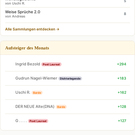
5
von Uschi R.
Weise Sprüche 2.0
8
von Andreas
Alle Sammlungen entdecken →
Aufsteiger des Monats
Ingrid Bezold
+294
Poet Laureat
Gudrun Nagel-Wiemer
+183
Dichterlegende
Uschi R.
+162
Barde
DER NEUE Alte(DNA)
+128
Barde
G . . . .
+127
Poet Laureat