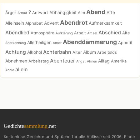
Abend
?
Abhängigkeit
Affe
Ärger
Antwort
Alm
Armut
Abendrot
Alleinsein
Advent
Aufmerksamkeit
Alphabet
Abendlied
Abschied
Atmosphäre
Arbeit
Alte
Aufklärung
Amsel
Abenddämmerung
Allerheiligen
Appetit
Anerkennung
Amor
Achtung
Achterbahn
Alkohol
Album
Alter
Arbeitslos
Abenteuer
Abnehmen
Alltag
Arbeitstag
Amerika
Angst
Ahnen
allein
Annie
Gedichte
sammlung
.net
Kostenlose Gedichte und Sprüche für alle Anlässe seit 2006. Finde