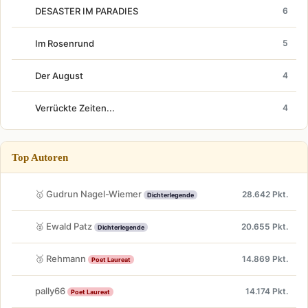
DESASTER IM PARADIES
6
Im Rosenrund
5
Der August
4
Verrückte Zeiten...
4
Top Autoren
🥇 Gudrun Nagel-Wiemer
28.642 Pkt.
Dichterlegende
🥈 Ewald Patz
20.655 Pkt.
Dichterlegende
🥉 Rehmann
14.869 Pkt.
Poet Laureat
pally66
14.174 Pkt.
Poet Laureat