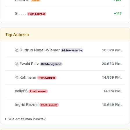
Barde
G . . . .
+117
Poet Laureat
Top Autoren
🥇 Gudrun Nagel-Wiemer
28.628 Pkt.
Dichterlegende
🥈 Ewald Patz
20.653 Pkt.
Dichterlegende
🥉 Rehmann
14.869 Pkt.
Poet Laureat
pally66
14.174 Pkt.
Poet Laureat
Ingrid Bezold
10.649 Pkt.
Poet Laureat
Wie erhält man Punkte?