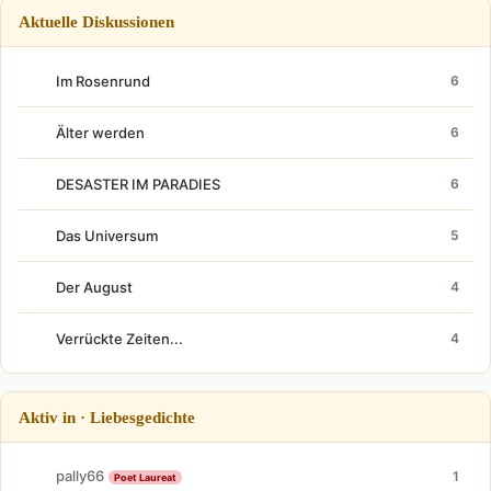
Aktuelle Diskussionen
Im Rosenrund
6
Älter werden
6
DESASTER IM PARADIES
6
Das Universum
5
Der August
4
Verrückte Zeiten...
4
Aktiv in · Liebesgedichte
pally66
1
Poet Laureat