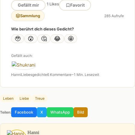
1 Likes
Gefällt mir
Favorit
Sammlung
285 Aufrufe
Wie berührt dich dieses Gedicht?
🥹
😮
🤔
😂
🤩
Gefällt auch:
Hanni
Liebesgedichte
6 Kommentare
~1 Min. Lesezeit
Leben
Liebe
Treue
Facebook
X
WhatsApp
Bild
Teilen:
Hanni