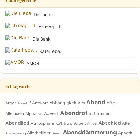
Zufallsgedichte
Die Liebe
Ich mag... II
Die Bank
Katerliebe...
AMOR
Schlagworte
Abend
?
Abhängigkeit
Affe
Ärger
Antwort
Alm
Armut
Abendrot
Alleinsein
Advent
aufräumen
Alphabet
Abendlied
Abschied
Atmosphäre
Arbeit
Alte
Aufklärung
Amsel
Abenddämmerung
Allerheiligen
Appetit
Anerkennung
Amor