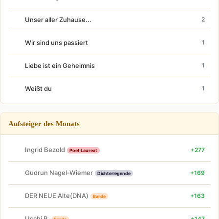
Unser aller Zuhause...
2
Wir sind uns passiert
1
Liebe ist ein Geheimnis
1
Weißt du
1
Aufsteiger des Monats
Ingrid Bezold
+277
Poet Laureat
Gudrun Nagel-Wiemer
+169
Dichterlegende
DER NEUE Alte(DNA)
+163
Barde
Uschi R.
+147