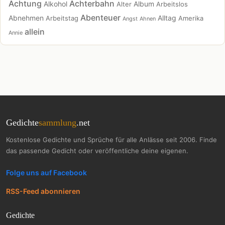
Achtung
Achterbahn
Alkohol
Album
Alter
Arbeitslos
Abenteuer
Abnehmen
Alltag
Arbeitstag
Amerika
Angst
Ahnen
allein
Annie
Gedichte
sammlung
.net
Kostenlose Gedichte und Sprüche für alle Anlässe seit 2006. Finde
das passende Gedicht oder veröffentliche deine eigenen.
Folge uns auf Facebook
RSS-Feed abonnieren
Gedichte