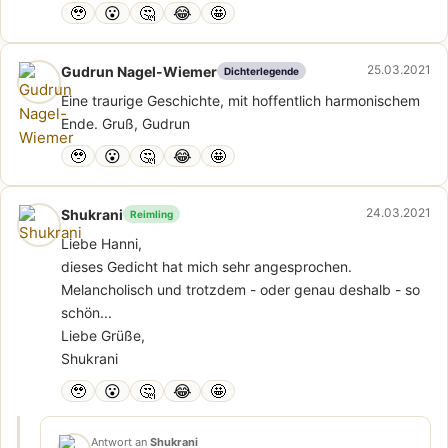
🥹
😮
🤔
😂
🤩
25.03.2021
Gudrun Nagel-Wiemer
Dichterlegende
Eine traurige Geschichte, mit hoffentlich harmonischem
Ende. Gruß, Gudrun
🥹
😮
🤔
😂
🤩
24.03.2021
Shukrani
Reimling
Liebe Hanni,
dieses Gedicht hat mich sehr angesprochen.
Melancholisch und trotzdem - oder genau deshalb - so
schön...
Liebe Grüße,
Shukrani
🥹
😮
🤔
😂
🤩
Antwort an
Shukrani