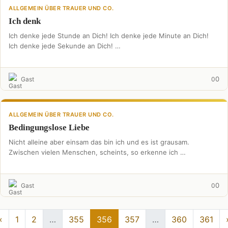
ALLGEMEIN ÜBER TRAUER UND CO.
Ich denk
Ich denke jede Stunde an Dich! Ich denke jede Minute an Dich!
Ich denke jede Sekunde an Dich! …
0
Gast
0
ALLGEMEIN ÜBER TRAUER UND CO.
Bedingungslose Liebe
Nicht alleine aber einsam das bin ich und es ist grausam.
Zwischen vielen Menschen, scheints, so erkenne ich …
0
Gast
0
«
1
2
…
355
356
357
…
360
361