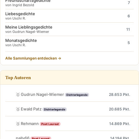
Freundschaftsgedichte
7
von Ingrid Bezold
Liebesgedichte
6
von Uschi R.
Meine Lieblingsgedichte
11
von Gudrun Nagel-Wiemer
Monatsgedichte
5
von Uschi R.
Alle Sammlungen entdecken →
Top Autoren
🥇 Gudrun Nagel-Wiemer
28.653 Pkt.
Dichterlegende
🥈 Ewald Patz
20.685 Pkt.
Dichterlegende
🥉 Rehmann
14.869 Pkt.
Poet Laureat
pally66
14.194 Pkt.
Poet Laureat