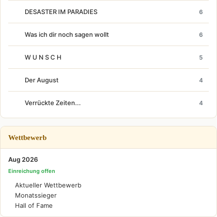
DESASTER IM PARADIES
6
Was ich dir noch sagen wollt
6
W U N S C H
5
Der August
4
Verrückte Zeiten...
4
Wettbewerb
Aug 2026
Einreichung offen
Aktueller Wettbewerb
Monatssieger
Hall of Fame