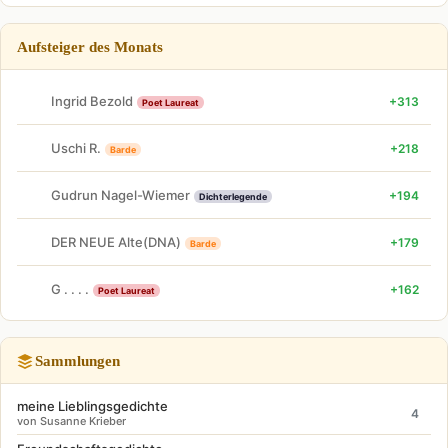
Aufsteiger des Monats
Ingrid Bezold
+313
Poet Laureat
Uschi R.
+218
Barde
Gudrun Nagel-Wiemer
+194
Dichterlegende
DER NEUE Alte(DNA)
+179
Barde
G . . . .
+162
Poet Laureat
Sammlungen
meine Lieblingsgedichte
4
von Susanne Krieber