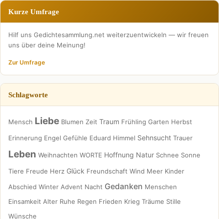
Kurze Umfrage
Hilf uns Gedichtesammlung.net weiterzuentwickeln — wir freuen
uns über deine Meinung!
Zur Umfrage
Schlagworte
Liebe
Traum
Mensch
Blumen
Zeit
Frühling
Garten
Herbst
Sehnsucht
Erinnerung
Engel
Gefühle
Eduard
Himmel
Trauer
Leben
Hoffnung
Natur
Weihnachten
WORTE
Schnee
Sonne
Glück
Tiere
Freude
Herz
Freundschaft
Wind
Meer
Kinder
Gedanken
Abschied
Winter
Advent
Nacht
Menschen
Einsamkeit
Alter
Ruhe
Regen
Frieden
Krieg
Träume
Stille
Wünsche