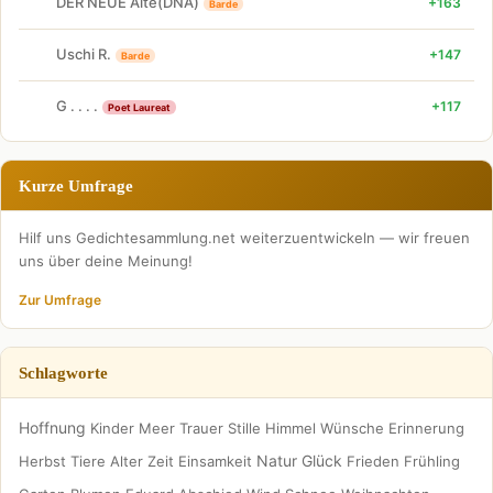
DER NEUE Alte(DNA)
+163
Barde
Uschi R.
+147
Barde
G . . . .
+117
Poet Laureat
Kurze Umfrage
Hilf uns Gedichtesammlung.net weiterzuentwickeln — wir freuen
uns über deine Meinung!
Zur Umfrage
Schlagworte
Hoffnung
Kinder
Meer
Trauer
Stille
Himmel
Wünsche
Erinnerung
Natur
Glück
Herbst
Tiere
Alter
Zeit
Einsamkeit
Frieden
Frühling