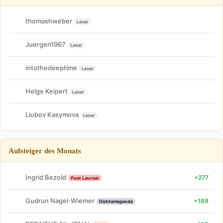
thomashweber
Leser
Juergen1967
Leser
intothedeeptime
Leser
Helge Keipert
Leser
Liubov Kasymova
Leser
Aufsteiger des Monats
Ingrid Bezold
+277
Poet Laureat
Gudrun Nagel-Wiemer
+169
Dichterlegende