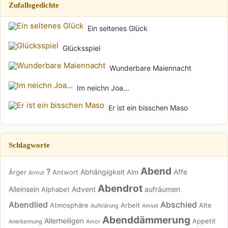
Zufallsgedichte
Ein seltenes Glück
Glücksspiel
Wunderbare Maiennacht
Im neichn Joa...
Er ist ein bisschen Maso
Schlagworte
Abend
?
Abhängigkeit
Affe
Ärger
Antwort
Alm
Armut
Abendrot
Alleinsein
Advent
aufräumen
Alphabet
Abendlied
Abschied
Atmosphäre
Arbeit
Alte
Aufklärung
Amsel
Abenddämmerung
Allerheiligen
Appetit
Anerkennung
Amor