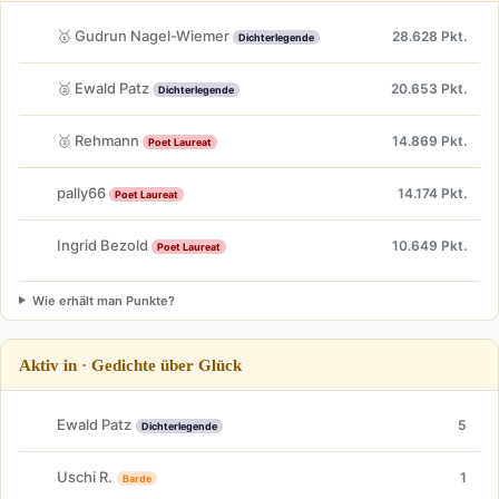
🥇 Gudrun Nagel-Wiemer
28.628 Pkt.
Dichterlegende
🥈 Ewald Patz
20.653 Pkt.
Dichterlegende
🥉 Rehmann
14.869 Pkt.
Poet Laureat
pally66
14.174 Pkt.
Poet Laureat
Ingrid Bezold
10.649 Pkt.
Poet Laureat
Wie erhält man Punkte?
Aktiv in · Gedichte über Glück
Ewald Patz
5
Dichterlegende
Uschi R.
1
Barde