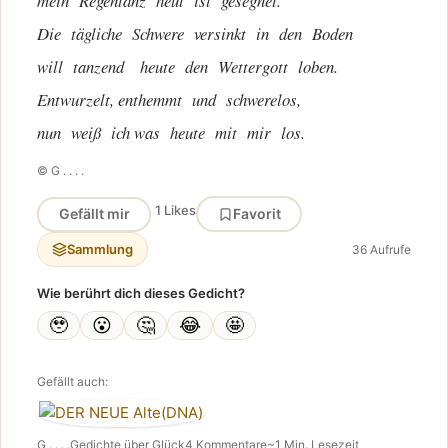
mein Regentanz heut ist gesegnet.
Die tägliche Schwere versinkt in den Boden
will tanzend heute den Wettergott loben.
Entwurzelt, enthemmt und schwerelos,
nun weiß ich was heute mit mir los.
© G . . . .
1 Likes
Gefällt mir
Favorit
Sammlung
36 Aufrufe
Wie berührt dich dieses Gedicht?
🥹
😮
🤔
😂
🤩
Gefällt auch:
G . . . .
Gedichte über Glück
4 Kommentare
~1 Min. Lesezeit