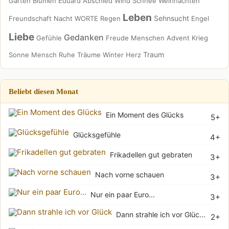
Garten
Blumen
Eduard
Abschied
Wind
Schnee
Weihnachten
Leben
Sehnsucht
Freundschaft
Nacht
WORTE
Regen
Engel
Liebe
Gedanken
Gefühle
Freude
Menschen
Advent
Krieg
Traum
Sonne
Mensch
Ruhe
Träume
Winter
Herz
Beliebt diesen Monat
Ein Moment des Glücks
5+
Glücksgefühle
4+
Frikadellen gut gebraten
3+
Nach vorne schauen
3+
Nur ein paar Euro...
3+
Dann strahle ich vor Glüc...
2+