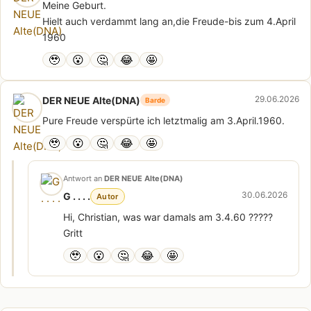
Meine Geburt.
Hielt auch verdammt lang an,die Freude-bis zum 4.April
1960
🥹
😮
🤔
😂
🤩
29.06.2026
DER NEUE Alte(DNA)
Barde
Pure Freude verspürte ich letztmalig am 3.April.1960.
🥹
😮
🤔
😂
🤩
Antwort an
DER NEUE Alte(DNA)
30.06.2026
G . . . .
Autor
Hi, Christian, was war damals am 3.4.60 ?????
Gritt
🥹
😮
🤔
😂
🤩