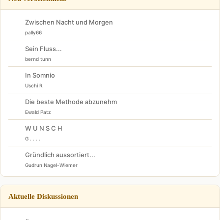
Zwischen Nacht und Morgen
pally66
Sein Fluss...
bernd tunn
In Somnio
Uschi R.
Die beste Methode abzunehm
Ewald Patz
W U N S C H
G . . . .
Gründlich aussortiert...
Gudrun Nagel-Wiemer
Aktuelle Diskussionen