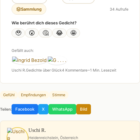
Sammlung
34 Aufrufe
Wie berührt dich dieses Gedicht?
🥹
😮
🤔
😂
🤩
Gefällt auch:
Uschi R.
Gedichte über Glück
4 Kommentare
~1 Min. Lesezeit
Gefühl
Empfindungen
Stimme
Facebook
X
WhatsApp
Bild
Teilen:
Uschi R.
Heidenreichstein, Österreich