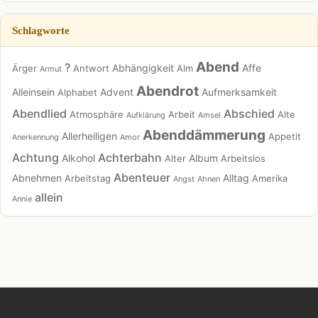
Schlagworte
Abend
?
Abhängigkeit
Affe
Ärger
Antwort
Alm
Armut
Abendrot
Alleinsein
Advent
Aufmerksamkeit
Alphabet
Abendlied
Abschied
Atmosphäre
Arbeit
Alte
Aufklärung
Amsel
Abenddämmerung
Allerheiligen
Appetit
Anerkennung
Amor
Achtung
Achterbahn
Alkohol
Album
Alter
Arbeitslos
Abenteuer
Abnehmen
Alltag
Arbeitstag
Amerika
Angst
Ahnen
allein
Annie