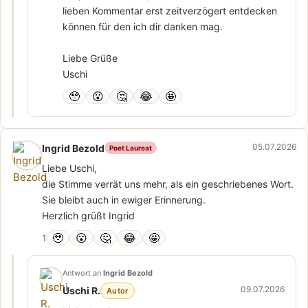
lieben Kommentar erst zeitverzögert entdecken
können für den ich dir danken mag.
Liebe Grüße
Uschi
🥹
😮
🤔
😂
🤩
05.07.2026
Ingrid Bezold
Poet Laureat
Liebe Uschi,
die Stimme verrät uns mehr, als ein geschriebenes Wort.
Sie bleibt auch in ewiger Erinnerung.
Herzlich grüßt Ingrid
🥹
😮
🤔
😂
🤩
1
Antwort an
Ingrid Bezold
09.07.2026
Uschi R.
Autor