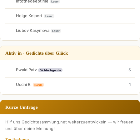
intothedeeptime
Leser
Helge Keipert
Leser
Liubov Kasymova
Leser
Aktiv in · Gedichte über Glück
Ewald Patz
5
Dichterlegende
Uschi R.
1
Barde
Kurze Umfrage
Hilf uns Gedichtesammlung.net weiterzuentwickeln — wir freuen
uns über deine Meinung!
Zur Umfrage