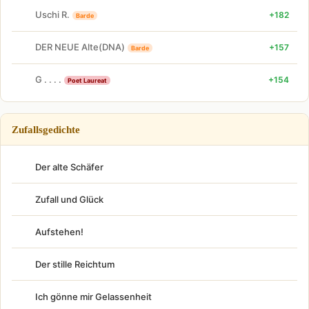
Uschi R.
+182
Barde
DER NEUE Alte(DNA)
+157
Barde
G . . . .
+154
Poet Laureat
Zufallsgedichte
Der alte Schäfer
Zufall und Glück
Aufstehen!
Der stille Reichtum
Ich gönne mir Gelassenheit