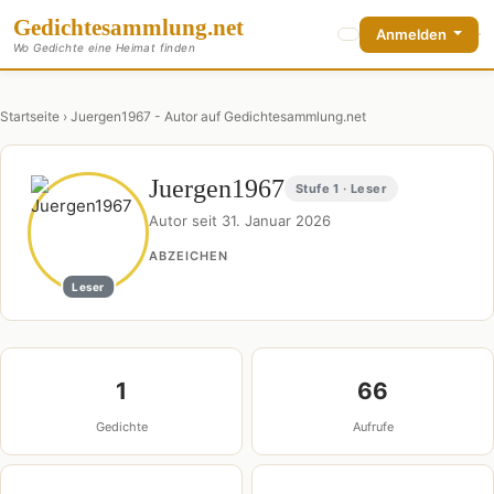
Gedichte
sammlung
.net
Anmelden
Wo Gedichte eine Heimat finden
Startseite
› Juergen1967 - Autor auf Gedichtesammlung.net
Juergen1967
Stufe 1 · Leser
Autor seit 31. Januar 2026
ABZEICHEN
Leser
1
66
Gedichte
Aufrufe