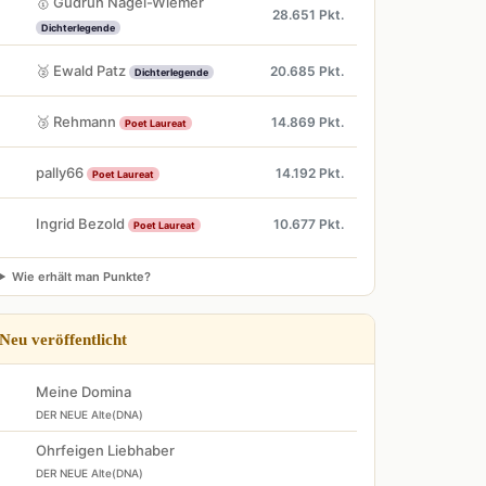
🥇 Gudrun Nagel-Wiemer
28.651 Pkt.
Dichterlegende
🥈 Ewald Patz
20.685 Pkt.
Dichterlegende
🥉 Rehmann
14.869 Pkt.
Poet Laureat
pally66
14.192 Pkt.
Poet Laureat
Ingrid Bezold
10.677 Pkt.
Poet Laureat
Wie erhält man Punkte?
Neu veröffentlicht
Meine Domina
DER NEUE Alte(DNA)
Ohrfeigen Liebhaber
DER NEUE Alte(DNA)