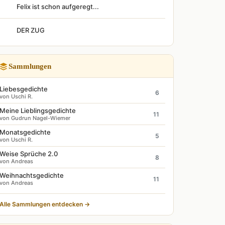
Felix ist schon aufgeregt...
DER ZUG
Sammlungen
Liebesgedichte
6
von Uschi R.
Meine Lieblingsgedichte
11
von Gudrun Nagel-Wiemer
Monatsgedichte
5
von Uschi R.
Weise Sprüche 2.0
8
von Andreas
Weihnachtsgedichte
11
von Andreas
Alle Sammlungen entdecken →