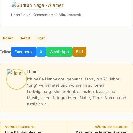
Hanni
Natur
1 Kommentare
~1 Min. Lesezeit
Rosen
Herbst
Frost
Facebook
X
WhatsApp
Bild
Teilen:
Hanni
Ich heiße Hannelore, genannt Hanni, bin 75 Jahre
'jung', verheiratet und wohne im schönen
Ludwigsburg. Meine Hobbys: malen, klassische
Musik, lesen, fotografieren, Natur, Tiere, Blumen und
natürlich d…
VORIGES GEDICHT
NÄCHSTES GEDICHT
Eine Blindschleiche
Das tägliche Morgenkonzert