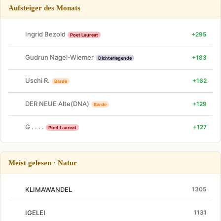
Aufsteiger des Monats
Ingrid Bezold
+295
Poet Laureat
Gudrun Nagel-Wiemer
+183
Dichterlegende
Uschi R.
+162
Barde
DER NEUE Alte(DNA)
+129
Barde
G . . . .
+127
Poet Laureat
Meist gelesen · Natur
KLIMAWANDEL
1305
IGELEI
1131