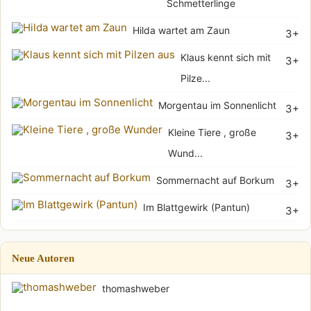
Schmetterlinge
Hilda wartet am Zaun
3+
Klaus kennt sich mit
3+
Pilze...
Morgentau im Sonnenlicht
3+
Kleine Tiere , große
3+
Wund...
Sommernacht auf Borkum
3+
Im Blattgewirk (Pantun)
3+
Neue Autoren
thomashweber