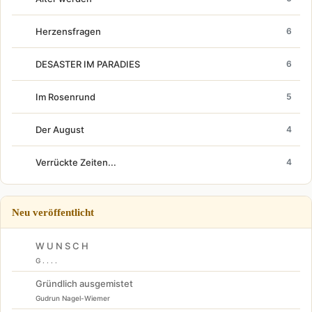
Herzensfragen
6
DESASTER IM PARADIES
6
Im Rosenrund
5
Der August
4
Verrückte Zeiten...
4
Neu veröffentlicht
W U N S C H
G . . . .
Gründlich ausgemistet
Gudrun Nagel-Wiemer