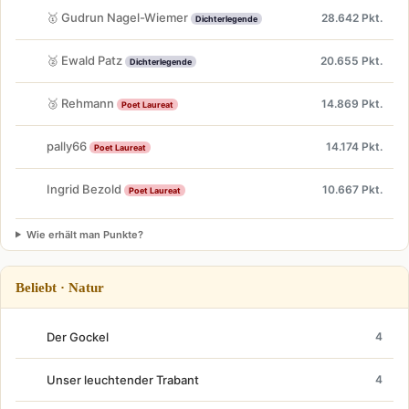
🥇 Gudrun Nagel-Wiemer
28.642 Pkt.
Dichterlegende
🥈 Ewald Patz
20.655 Pkt.
Dichterlegende
🥉 Rehmann
14.869 Pkt.
Poet Laureat
pally66
14.174 Pkt.
Poet Laureat
Ingrid Bezold
10.667 Pkt.
Poet Laureat
Wie erhält man Punkte?
Beliebt · Natur
Der Gockel
4
Unser leuchtender Trabant
4