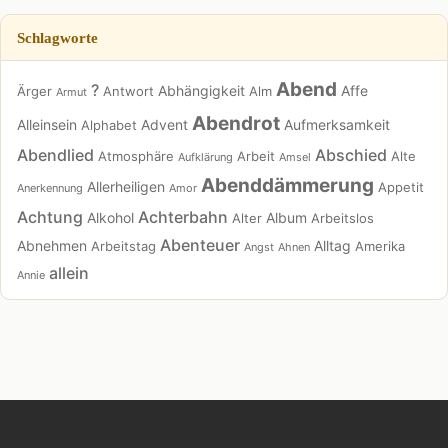
Schlagworte
Abend
?
Abhängigkeit
Affe
Ärger
Antwort
Alm
Armut
Abendrot
Alleinsein
Advent
Aufmerksamkeit
Alphabet
Abendlied
Abschied
Atmosphäre
Arbeit
Alte
Aufklärung
Amsel
Abenddämmerung
Allerheiligen
Appetit
Anerkennung
Amor
Achtung
Achterbahn
Alkohol
Album
Alter
Arbeitslos
Abenteuer
Abnehmen
Alltag
Arbeitstag
Amerika
Angst
Ahnen
allein
Annie