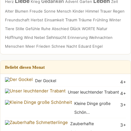
Liebe
Leben
Gedanken
Herz
Krieg
Advent
Garten
Zeit
Alter
Blumen
Freude
Sonne
Mensch
Kinder
Himmel
Trauer
Regen
Traum
Freundschaft
Herbst
Einsamkeit
Träume
Frühling
Winter
Glück
Natur
Tiere
Stille
Gefühle
Ruhe
Abschied
WORTE
Hoffnung
Sehnsucht
Wind
Nebel
Erinnerung
Weihnachten
Menschen
Meer
Frieden
Schnee
Nacht
Eduard
Engel
Beliebt diesen Monat
Der Gockel
4+
Unser leuchtender Trabant
4+
Kleine Dinge große
3+
Schön...
Zauberhafte
3+