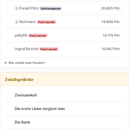
🥈 Ewald Patz
20.665 Pkt.
Dichterlegende
🥉 Rehmann
14.869 Pkt.
Poet Laureat
pally66
14.174 Pkt.
Poet Laureat
Ingrid Bezold
10.667 Pkt.
Poet Laureat
Wie erhält man Punkte?
Zufallsgedichte
Zweisamkeit
Die erste Liebe vergisst man
Die Bank