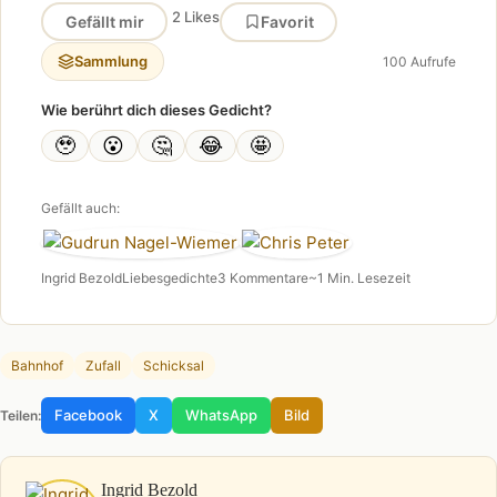
2 Likes
Gefällt mir
Favorit
Sammlung
100 Aufrufe
Wie berührt dich dieses Gedicht?
🥹
😮
🤔
😂
🤩
Gefällt auch:
Ingrid Bezold
Liebesgedichte
3 Kommentare
~1 Min. Lesezeit
Bahnhof
Zufall
Schicksal
Facebook
X
WhatsApp
Bild
Teilen:
Ingrid Bezold