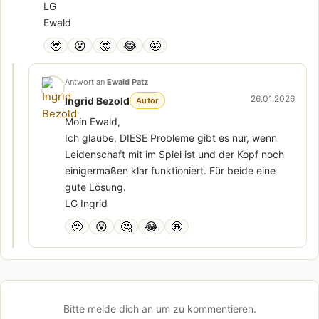
LG
Ewald
🥹
😮
🤔
😂
🤩
Antwort an
Ewald Patz
26.01.2026
Ingrid Bezold
Autor
Moin Ewald,
Ich glaube, DIESE Probleme gibt es nur, wenn
Leidenschaft mit im Spiel ist und der Kopf noch
einigermaßen klar funktioniert. Für beide eine
gute Lösung.
LG Ingrid
🥹
😮
🤔
😂
🤩
Bitte melde dich an um zu kommentieren.