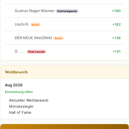
Gudrun Nagel-Wiemer
+190
Dichterlegende
Uschi R.
+162
Barde
DER NEUE Alte(DNA)
+138
Barde
G . . . .
+131
Poet Laureat
Wettbewerb
Aug 2026
Einreichung offen
Aktueller Wettbewerb
Monatssieger
Hall of Fame