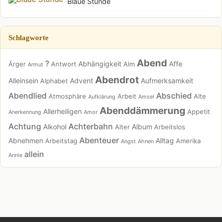
Blaue Stunde
Schlagworte
Abend
?
Abhängigkeit
Affe
Ärger
Antwort
Alm
Armut
Abendrot
Alleinsein
Advent
Aufmerksamkeit
Alphabet
Abendlied
Abschied
Atmosphäre
Arbeit
Alte
Aufklärung
Amsel
Abenddämmerung
Allerheiligen
Appetit
Anerkennung
Amor
Achtung
Achterbahn
Alkohol
Album
Alter
Arbeitslos
Abenteuer
Abnehmen
Alltag
Arbeitstag
Amerika
Angst
Ahnen
allein
Annie