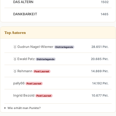
DAS ALTERN
1502
DANKBARKEIT
1465
Top Autoren
🥇 Gudrun Nagel-Wiemer
28.651 Pkt.
Dichterlegende
🥈 Ewald Patz
20.685 Pkt.
Dichterlegende
🥉 Rehmann
14.869 Pkt.
Poet Laureat
pally66
14.192 Pkt.
Poet Laureat
Ingrid Bezold
10.677 Pkt.
Poet Laureat
Wie erhält man Punkte?