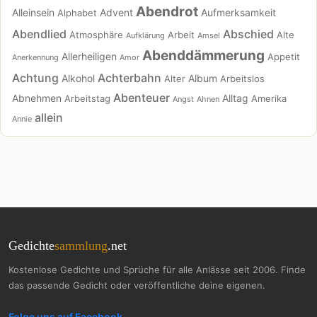
Abendrot
Alleinsein
Advent
Aufmerksamkeit
Alphabet
Abendlied
Abschied
Atmosphäre
Arbeit
Alte
Aufklärung
Amsel
Abenddämmerung
Allerheiligen
Appetit
Anerkennung
Amor
Achtung
Achterbahn
Alkohol
Album
Alter
Arbeitslos
Abenteuer
Abnehmen
Alltag
Arbeitstag
Amerika
Angst
Ahnen
allein
Annie
Gedichte
sammlung
.net
Kostenlose Gedichte und Sprüche für alle Anlässe seit 2006. Finde
das passende Gedicht oder veröffentliche deine eigenen.
Folge uns auf Facebook