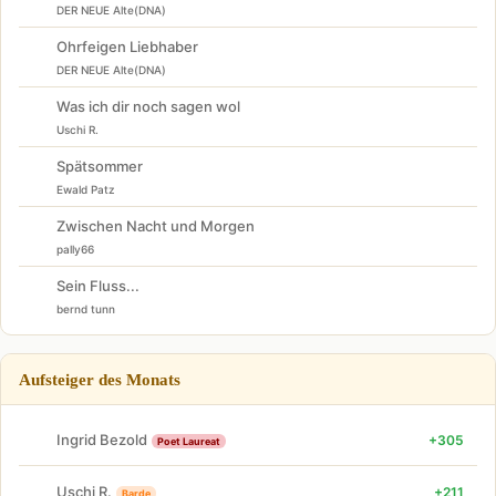
DER NEUE Alte(DNA)
Ohrfeigen Liebhaber
DER NEUE Alte(DNA)
Was ich dir noch sagen wol
Uschi R.
Spätsommer
Ewald Patz
Zwischen Nacht und Morgen
pally66
Sein Fluss...
bernd tunn
Aufsteiger des Monats
Ingrid Bezold
+305
Poet Laureat
Uschi R.
+211
Barde