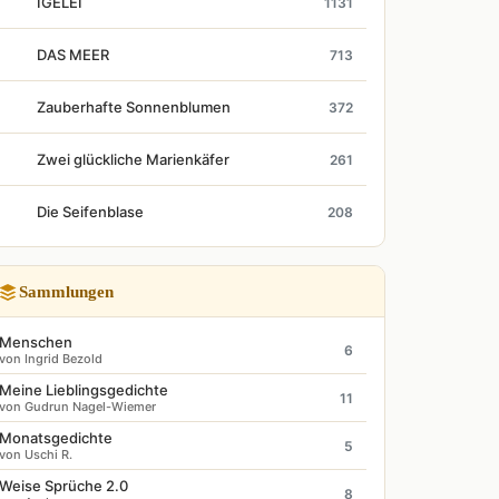
IGELEI
1131
DAS MEER
713
Zauberhafte Sonnenblumen
372
Zwei glückliche Marienkäfer
261
Die Seifenblase
208
Sammlungen
Menschen
6
von Ingrid Bezold
Meine Lieblingsgedichte
11
von Gudrun Nagel-Wiemer
Monatsgedichte
5
von Uschi R.
Weise Sprüche 2.0
8