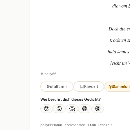
die vom S
Doch die e
trocknen s
bald kann s
leicht im 
© pally66
Gefällt mir
Favorit
Sammlun
Wie berührt dich dieses Gedicht?
🥹
😮
🤔
😂
🤩
pally66
Natur
0 Kommentare
~1 Min. Lesezeit