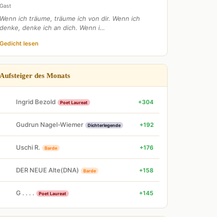
Gast
Wenn ich träume, träume ich von dir. Wenn ich
denke, denke ich an dich. Wenn i…
Gedicht lesen
Aufsteiger des Monats
Ingrid Bezold
+304
Poet Laureat
Gudrun Nagel-Wiemer
+192
Dichterlegende
Uschi R.
+176
Barde
DER NEUE Alte(DNA)
+158
Barde
G . . . .
+145
Poet Laureat