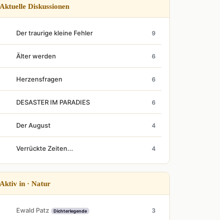
Aktuelle Diskussionen
Der traurige kleine Fehler
9
Älter werden
6
Herzensfragen
6
DESASTER IM PARADIES
6
Der August
4
Verrückte Zeiten...
4
Aktiv in · Natur
Ewald Patz
3
Dichterlegende