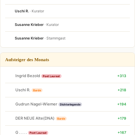
Uschi R.
· Kurator
Susanne Krieber
· Kurator
Susanne Krieber
· Stammgast
Aufsteiger des Monats
Ingrid Bezold
+313
Poet Laureat
Uschi R.
+218
Barde
Gudrun Nagel-Wiemer
+194
Dichterlegende
DER NEUE Alte(DNA)
+179
Barde
G . . . .
+167
Poet Laureat