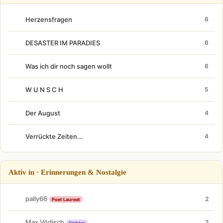
Herzensfragen
6
DESASTER IM PARADIES
6
Was ich dir noch sagen wollt
6
W U N S C H
5
Der August
4
Verrückte Zeiten...
4
Aktiv in · Erinnerungen & Nostalgie
pally66
2
Poet Laureat
Max Vödisch
2
Dichter