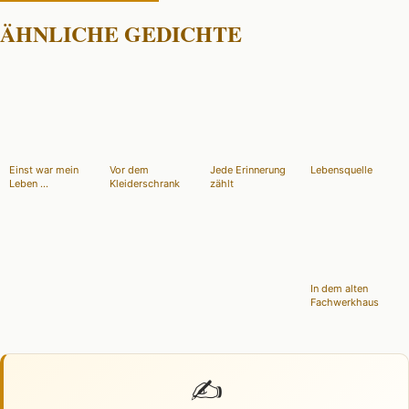
ÄHNLICHE GEDICHTE
Einst war mein
Vor dem
Jede Erinnerung
Lebensquelle
Leben ...
Kleiderschrank
zählt
In dem alten
Fachwerkhaus
✍️