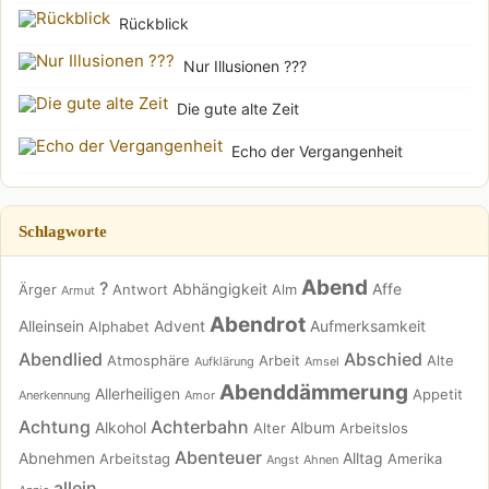
Rückblick
Nur Illusionen ???
Die gute alte Zeit
Echo der Vergangenheit
Schlagworte
Abend
?
Abhängigkeit
Affe
Ärger
Antwort
Alm
Armut
Abendrot
Alleinsein
Advent
Aufmerksamkeit
Alphabet
Abendlied
Abschied
Atmosphäre
Arbeit
Alte
Aufklärung
Amsel
Abenddämmerung
Allerheiligen
Appetit
Anerkennung
Amor
Achtung
Achterbahn
Alkohol
Album
Alter
Arbeitslos
Abenteuer
Abnehmen
Alltag
Arbeitstag
Amerika
Angst
Ahnen
allein