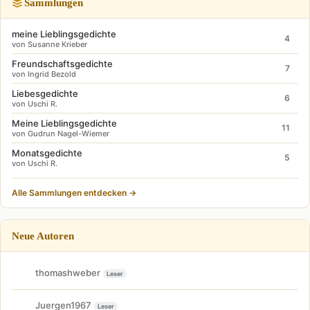
Sammlungen
meine Lieblingsgedichte
4
von Susanne Krieber
Freundschaftsgedichte
7
von Ingrid Bezold
Liebesgedichte
6
von Uschi R.
Meine Lieblingsgedichte
11
von Gudrun Nagel-Wiemer
Monatsgedichte
5
von Uschi R.
Alle Sammlungen entdecken →
Neue Autoren
thomashweber
Leser
Juergen1967
Leser