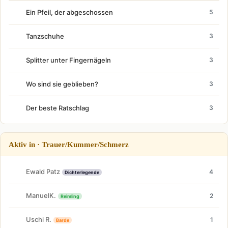
Ein Pfeil, der abgeschossen
5
Tanzschuhe
3
Splitter unter Fingernägeln
3
Wo sind sie geblieben?
3
Der beste Ratschlag
3
Aktiv in · Trauer/Kummer/Schmerz
Ewald Patz
4
Dichterlegende
ManuelK.
2
Reimling
Uschi R.
1
Barde