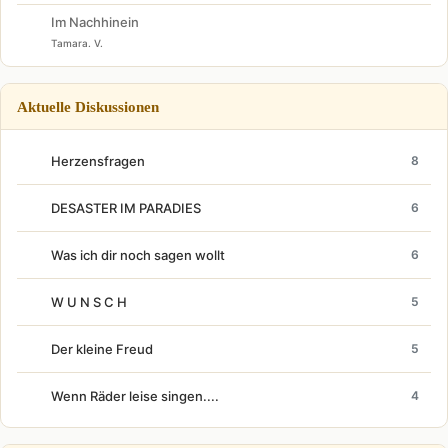
Im Nachhinein
Tamara. V.
Aktuelle Diskussionen
Herzensfragen
8
DESASTER IM PARADIES
6
Was ich dir noch sagen wollt
6
W U N S C H
5
Der kleine Freud
5
Wenn Räder leise singen....
4