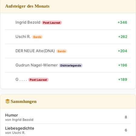
Aufsteiger des Monats
Ingrid Bezold
+346
Poet Laureat
Uschi R.
+262
Barde
DER NEUE Alte(DNA)
+204
Barde
Gudrun Nagel-Wiemer
+196
Dichterlegende
G . . . .
+189
Poet Laureat
Sammlungen
Humor
8
von Ingrid Bezold
Liebesgedichte
6
von Uschi R.