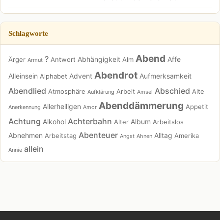
Schlagworte
Abend
?
Abhängigkeit
Affe
Ärger
Antwort
Alm
Armut
Abendrot
Alleinsein
Advent
Aufmerksamkeit
Alphabet
Abendlied
Abschied
Atmosphäre
Arbeit
Alte
Aufklärung
Amsel
Abenddämmerung
Allerheiligen
Appetit
Anerkennung
Amor
Achtung
Achterbahn
Alkohol
Album
Alter
Arbeitslos
Abenteuer
Abnehmen
Alltag
Arbeitstag
Amerika
Angst
Ahnen
allein
Annie