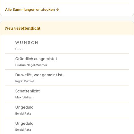
Alle Sammlungen entdecken →
Neu veröffentlicht
W U N S C H
G . . . .
Gründlich ausgemistet
Gudrun Nagel-Wiemer
Du weißt, wer gemeint ist.
Ingrid Bezold
Schattenlicht
Max Vödisch
Ungeduld
Ewald Patz
Ungeduld
Ewald Patz