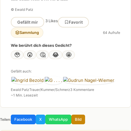
© Ewald Patz
3 Likes
Gefällt mir
Favorit
Sammlung
64 Aufrufe
Wie berührt dich dieses Gedicht?
🥹
😮
🤔
😂
🤩
Gefällt auch:
Ewald Patz
Trauer/Kummer/Schmerz
3 Kommentare
~1 Min. Lesezeit
Facebook
X
WhatsApp
Bild
Teilen: