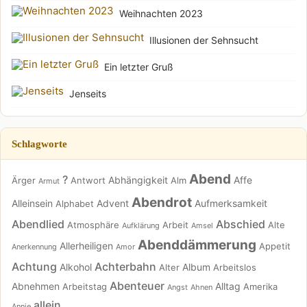
Weihnachten 2023
Illusionen der Sehnsucht
Ein letzter Gruß
Jenseits
Schlagworte
Abend
?
Abhängigkeit
Affe
Ärger
Antwort
Alm
Armut
Abendrot
Alleinsein
Advent
Aufmerksamkeit
Alphabet
Abendlied
Abschied
Atmosphäre
Arbeit
Alte
Aufklärung
Amsel
Abenddämmerung
Allerheiligen
Appetit
Anerkennung
Amor
Achtung
Achterbahn
Alkohol
Album
Alter
Arbeitslos
Abenteuer
Abnehmen
Alltag
Arbeitstag
Amerika
Angst
Ahnen
allein
Annie