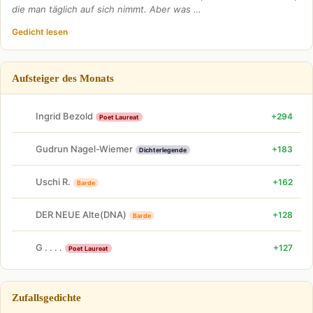
die man täglich auf sich nimmt. Aber was …
Gedicht lesen
Aufsteiger des Monats
Ingrid Bezold
+294
Poet Laureat
Gudrun Nagel-Wiemer
+183
Dichterlegende
Uschi R.
+162
Barde
DER NEUE Alte(DNA)
+128
Barde
G . . . .
+127
Poet Laureat
Zufallsgedichte