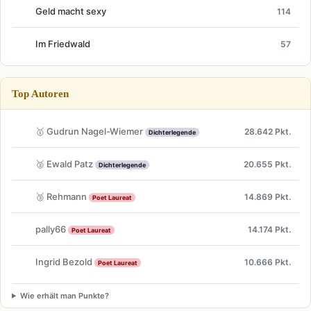
Geld macht sexy
114
Im Friedwald
57
Top Autoren
🥇 Gudrun Nagel-Wiemer
28.642 Pkt.
Dichterlegende
🥈 Ewald Patz
20.655 Pkt.
Dichterlegende
🥉 Rehmann
14.869 Pkt.
Poet Laureat
pally66
14.174 Pkt.
Poet Laureat
Ingrid Bezold
10.666 Pkt.
Poet Laureat
Wie erhält man Punkte?