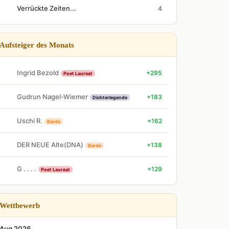
Verrückte Zeiten...
4
Aufsteiger des Monats
Ingrid Bezold
+295
Poet Laureat
Gudrun Nagel-Wiemer
+183
Dichterlegende
Uschi R.
+162
Barde
DER NEUE Alte(DNA)
+138
Barde
G . . . .
+129
Poet Laureat
Wettbewerb
Aug 2026