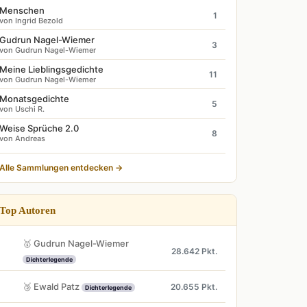
Menschen
1
von Ingrid Bezold
Gudrun Nagel-Wiemer
3
von Gudrun Nagel-Wiemer
Meine Lieblingsgedichte
11
von Gudrun Nagel-Wiemer
Monatsgedichte
5
von Uschi R.
Weise Sprüche 2.0
8
von Andreas
Alle Sammlungen entdecken →
Top Autoren
🥇 Gudrun Nagel-Wiemer
28.642 Pkt.
Dichterlegende
🥈 Ewald Patz
20.655 Pkt.
Dichterlegende