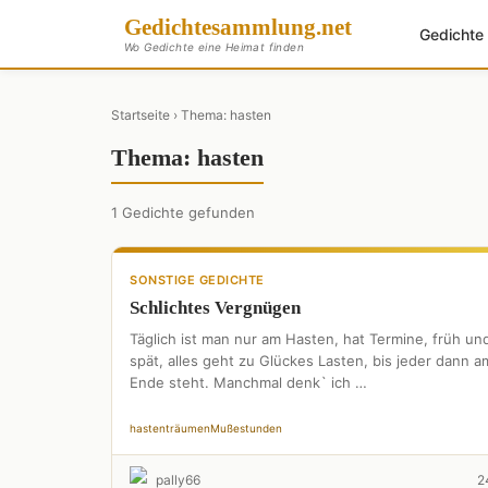
Gedichte
sammlung
.net
Gedicht
Wo Gedichte eine Heimat finden
Startseite
› Thema: hasten
Thema: hasten
1 Gedichte gefunden
SONSTIGE GEDICHTE
Schlichtes Vergnügen
Täglich ist man nur am Hasten, hat Termine, früh un
spät, alles geht zu Glückes Lasten, bis jeder dann a
Ende steht. Manchmal denk` ich …
hasten
träumen
Mußestunden
pally66
2