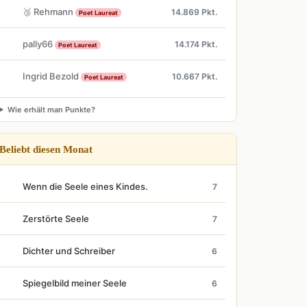
🥉 Rehmann
14.869 Pkt.
Poet Laureat
pally66
14.174 Pkt.
Poet Laureat
Ingrid Bezold
10.667 Pkt.
Poet Laureat
Wie erhält man Punkte?
Beliebt diesen Monat
Wenn die Seele eines Kindes.
7
Zerstörte Seele
7
Dichter und Schreiber
6
Spiegelbild meiner Seele
6