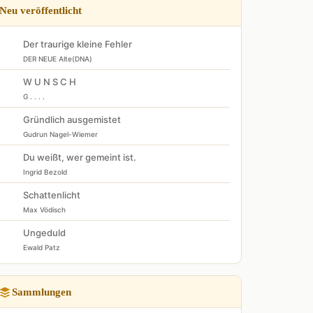
Neu veröffentlicht
Der traurige kleine Fehler
DER NEUE Alte(DNA)
W U N S C H
G . . . .
Gründlich ausgemistet
Gudrun Nagel-Wiemer
Du weißt, wer gemeint ist.
Ingrid Bezold
Schattenlicht
Max Vödisch
Ungeduld
Ewald Patz
Sammlungen