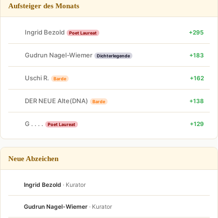
Aufsteiger des Monats
Ingrid Bezold
+295
Poet Laureat
Gudrun Nagel-Wiemer
+183
Dichterlegende
Uschi R.
+162
Barde
DER NEUE Alte(DNA)
+138
Barde
G . . . .
+129
Poet Laureat
Neue Abzeichen
Ingrid Bezold
· Kurator
Gudrun Nagel-Wiemer
· Kurator