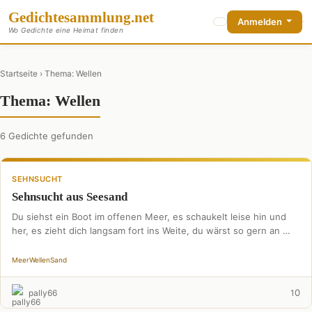
Gedichte
sammlung
.net
Anmelden
Wo Gedichte eine Heimat finden
Startseite
› Thema: Wellen
Thema: Wellen
6 Gedichte gefunden
SEHNSUCHT
Sehnsucht aus Seesand
Du siehst ein Boot im offenen Meer, es schaukelt leise hin und
her, es zieht dich langsam fort ins Weite, du wärst so gern an …
Meer
Wellen
Sand
0
pally66
1