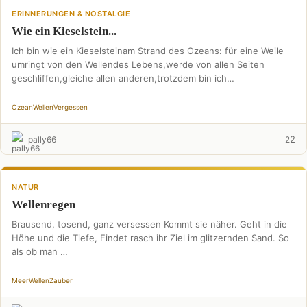
ERINNERUNGEN & NOSTALGIE
Wie ein Kieselstein...
Ich bin wie ein Kieselsteinam Strand des Ozeans: für eine Weile
umringt von den Wellendes Lebens,werde von allen Seiten
geschliffen,gleiche allen anderen,trotzdem bin ich
unverwechselbar …
Ozean
Wellen
Vergessen
2
pally66
2
NATUR
Wellenregen
Brausend, tosend, ganz versessen Kommt sie näher. Geht in die
Höhe und die Tiefe, Findet rasch ihr Ziel im glitzernden Sand. So
als ob man …
Meer
Wellen
Zauber