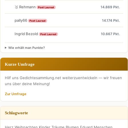
🥉 Rehmann
14.869 Pkt.
Poet Laureat
pally66
14.174 Pkt.
Poet Laureat
Ingrid Bezold
10.667 Pkt.
Poet Laureat
Wie erhält man Punkte?
Kurze Umfrage
Hilf uns Gedichtesammlung.net weiterzuentwickeln — wir freuen
uns über deine Meinung!
Zur Umfrage
Schlagworte
Herz
Weihnachten
Kinder
Träume
Blumen
Eduard
Menschen