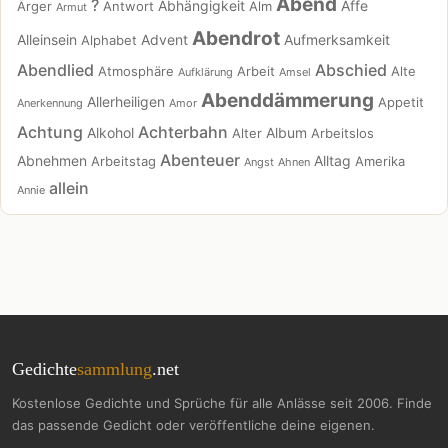
Abend
?
Abhängigkeit
Affe
Ärger
Antwort
Alm
Armut
Abendrot
Alleinsein
Advent
Aufmerksamkeit
Alphabet
Abendlied
Abschied
Atmosphäre
Arbeit
Alte
Aufklärung
Amsel
Abenddämmerung
Allerheiligen
Appetit
Anerkennung
Amor
Achtung
Achterbahn
Alkohol
Album
Alter
Arbeitslos
Abenteuer
Abnehmen
Alltag
Arbeitstag
Amerika
Angst
Ahnen
allein
Annie
Gedichte
sammlung
.net
Kostenlose Gedichte und Sprüche für alle Anlässe seit 2006. Finde
das passende Gedicht oder veröffentliche deine eigenen.