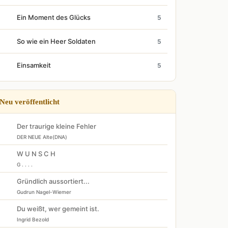
Ein Moment des Glücks
5
So wie ein Heer Soldaten
5
Einsamkeit
5
Neu veröffentlicht
Der traurige kleine Fehler
DER NEUE Alte(DNA)
W U N S C H
G . . . .
Gründlich aussortiert...
Gudrun Nagel-Wiemer
Du weißt, wer gemeint ist.
Ingrid Bezold