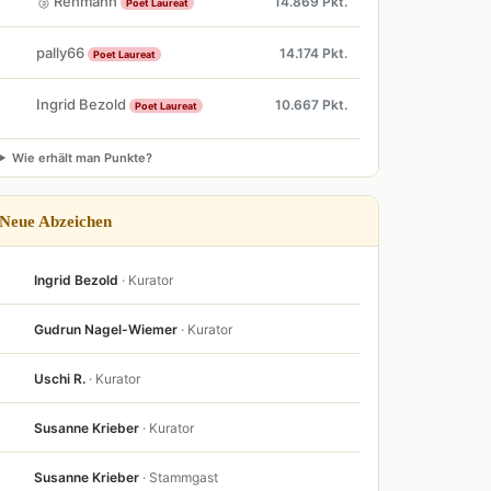
🥉 Rehmann
14.869 Pkt.
Poet Laureat
pally66
14.174 Pkt.
Poet Laureat
Ingrid Bezold
10.667 Pkt.
Poet Laureat
Wie erhält man Punkte?
Neue Abzeichen
Ingrid Bezold
· Kurator
Gudrun Nagel-Wiemer
· Kurator
Uschi R.
· Kurator
Susanne Krieber
· Kurator
Susanne Krieber
· Stammgast