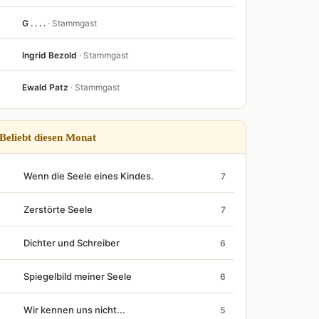
G . . . .
· Stammgast
Ingrid Bezold
· Stammgast
Ewald Patz
· Stammgast
Beliebt diesen Monat
Wenn die Seele eines Kindes.
7
Zerstörte Seele
7
Dichter und Schreiber
6
Spiegelbild meiner Seele
6
Wir kennen uns nicht...
5