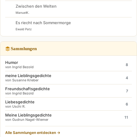
Zwischen den Welten
ManuelK.
Es riecht nach Sommermorge
Ewald Patz
Sammlungen
Humor
8
von Ingrid Bezold
meine Lieblingsgedichte
4
von Susanne Krieber
Freundschaftsgedichte
7
von Ingrid Bezold
Liebesgedichte
6
von Uschi R.
Meine Lieblingsgedichte
11
von Gudrun Nagel-Wiemer
Alle Sammlungen entdecken →