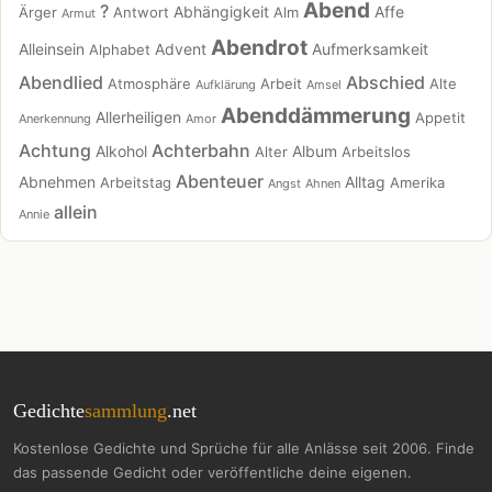
Abend
?
Abhängigkeit
Affe
Ärger
Antwort
Alm
Armut
Abendrot
Alleinsein
Advent
Aufmerksamkeit
Alphabet
Abendlied
Abschied
Atmosphäre
Arbeit
Alte
Aufklärung
Amsel
Abenddämmerung
Allerheiligen
Appetit
Anerkennung
Amor
Achtung
Achterbahn
Alkohol
Album
Alter
Arbeitslos
Abenteuer
Abnehmen
Alltag
Arbeitstag
Amerika
Angst
Ahnen
allein
Annie
Gedichte
sammlung
.net
Kostenlose Gedichte und Sprüche für alle Anlässe seit 2006. Finde
das passende Gedicht oder veröffentliche deine eigenen.