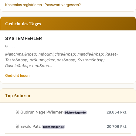
Kostenlos registrieren
·
Passwort vergessen?
Gedicht des Tages
SYSTEMFEHLER
G . . . .
Manchmal&nbsp; m&ouml;chte&nbsp; mandie&nbsp; Reset-
Taste&nbsp; dr&uuml;cken,das&nbsp; System&nbsp;
Dasein&nbsp; neu&nbs…
Gedicht lesen
Top Autoren
🥇 Gudrun Nagel-Wiemer
28.654 Pkt.
Dichterlegende
🥈 Ewald Patz
20.706 Pkt.
Dichterlegende