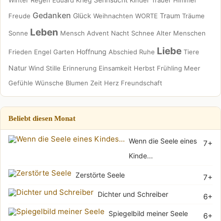
Winter
Regen
Eduard
Krieg
Kinder
Trauer
Himmel
Gedanken
Glück
Traum
Freude
Weihnachten
WORTE
Träume
Leben
Sonne
Mensch
Advent
Nacht
Schnee
Alter
Menschen
Liebe
Hoffnung
Frieden
Engel
Garten
Abschied
Ruhe
Tiere
Natur
Wind
Stille
Erinnerung
Einsamkeit
Herbst
Frühling
Meer
Gefühle
Wünsche
Blumen
Zeit
Herz
Freundschaft
Beliebt diesen Monat
Wenn die Seele eines
7+
Kinde...
Zerstörte Seele
7+
Dichter und Schreiber
6+
Spiegelbild meiner Seele
6+