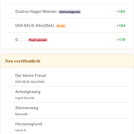
Gudrun Nagel-Wiemer
+195
Dichterlegende
DER NEUE Alte(DNA)
+194
Barde
G . . . .
+179
Poet Laureat
Neu veröffentlicht
Der kleine Freud
DER NEUE Alte(DNA)
Amselgesang
Ingrid Bezold
Sternenweg
ManuelK.
Herzensgrund
Uschi R.