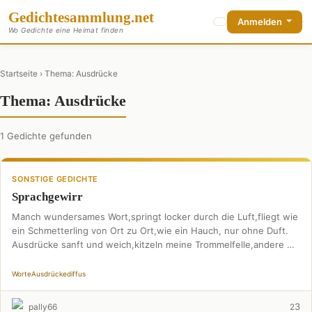
Gedichte
sammlung
.net
Anmelden
Wo Gedichte eine Heimat finden
Startseite
› Thema: Ausdrücke
Thema: Ausdrücke
1 Gedichte gefunden
SONSTIGE GEDICHTE
Sprachgewirr
Manch wundersames Wort,springt locker durch die Luft,fliegt wie
ein Schmetterling von Ort zu Ort,wie ein Hauch, nur ohne Duft.
Ausdrücke sanft und weich,kitzeln meine Trommelfelle,andere …
Worte
Ausdrücke
diffus
3
pally66
2