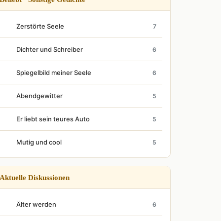
Zerstörte Seele
7
Dichter und Schreiber
6
Spiegelbild meiner Seele
6
Abendgewitter
5
Er liebt sein teures Auto
5
Mutig und cool
5
Aktuelle Diskussionen
Älter werden
6