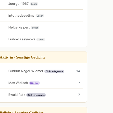
Juergen1967
Leser
intothedeeptime
Leser
Helge Keipert
Leser
Liubov Kasymova
Leser
Aktiv in · Sonstige Gedichte
Gudrun Nagel-Wiemer
14
Dichterlegende
Max Vödisch
7
Dichter
Ewald Patz
7
Dichterlegende
Beliebt · Sonstige Gedichte