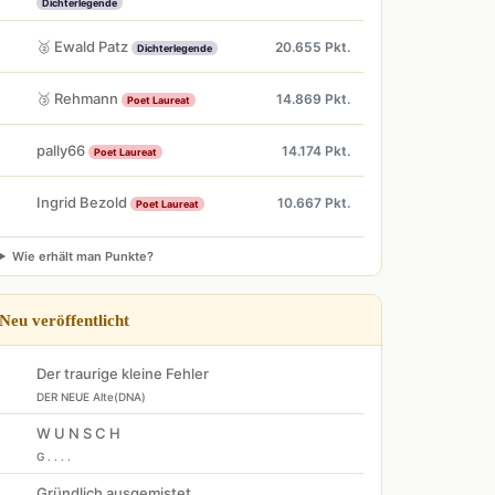
Dichterlegende
🥈 Ewald Patz
20.655 Pkt.
Dichterlegende
🥉 Rehmann
14.869 Pkt.
Poet Laureat
pally66
14.174 Pkt.
Poet Laureat
Ingrid Bezold
10.667 Pkt.
Poet Laureat
Wie erhält man Punkte?
Neu veröffentlicht
Der traurige kleine Fehler
DER NEUE Alte(DNA)
W U N S C H
G . . . .
Gründlich ausgemistet