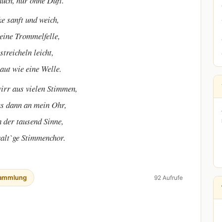
uch, nur ohne Duft.
e sanft und weich,
eine Trommelfelle,
streicheln leicht,
raut wie eine Welle.
irr aus vielen Stimmen,
us dann an mein Ohr,
 der tausend Sinne,
walt`ge Stimmenchor.
ammlung
92 Aufrufe