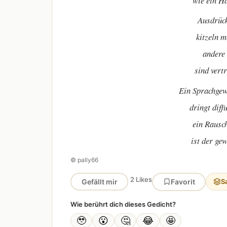
wie ein Ha
Ausdrück
kitzeln m
andere 
sind vert
Ein Sprachgew
dringt diff
ein Rausch
ist der ge
© pally66
2 Likes
Gefällt mir
Favorit
S
Wie berührt dich dieses Gedicht?
🥹
😮
🤔
😂
🤩