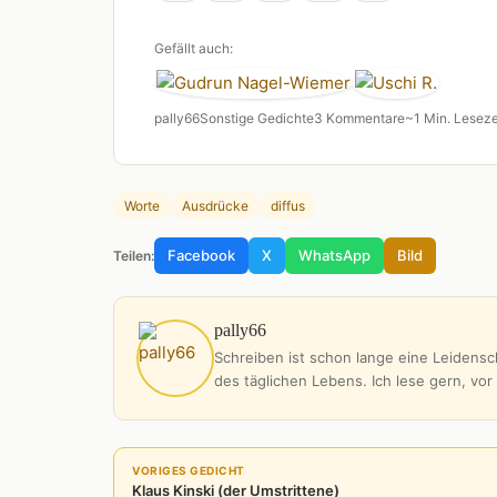
Gefällt auch:
pally66
Sonstige Gedichte
3 Kommentare
~1 Min. Leseze
Worte
Ausdrücke
diffus
Facebook
X
WhatsApp
Bild
Teilen:
pally66
Schreiben ist schon lange eine Leidensch
des täglichen Lebens. Ich lese gern, vor
VORIGES GEDICHT
Klaus Kinski (der Umstrittene)