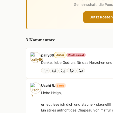
Gemeinschaft, die Poesi
Jetzt kosten
3 Kommentare
pally66
Autor
Poet Laureat
Danke, liebe Gudrun, für das Herzchen und
🥹
😮
🤔
😂
🤩
Uschi R.
Barde
Liebe Helga,
erneut lese ich dich und staune - staune!!!!
Ein stilles aufrichtiges Chapeau von mir fü