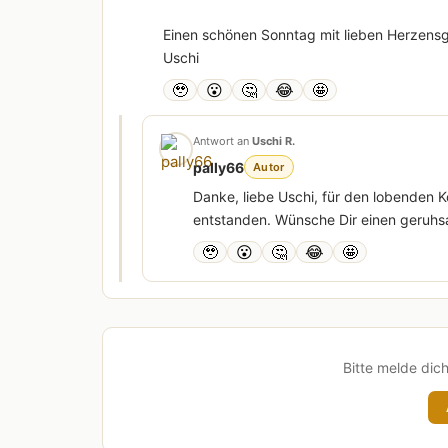
Einen schönen Sonntag mit lieben Herzens
Uschi
🥹
😮
🤔
😂
🤩
Antwort an
Uschi R.
pally66
Autor
Danke, liebe Uschi, für den lobenden K
entstanden. Wünsche Dir einen geruh
🥹
😮
🤔
😂
🤩
Bitte melde dic