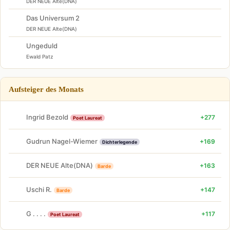
DER NEUE Alte(DNA)
Das Universum 2
DER NEUE Alte(DNA)
Ungeduld
Ewald Patz
Aufsteiger des Monats
Ingrid Bezold
+277
Poet Laureat
Gudrun Nagel-Wiemer
+169
Dichterlegende
DER NEUE Alte(DNA)
+163
Barde
Uschi R.
+147
Barde
G . . . .
+117
Poet Laureat