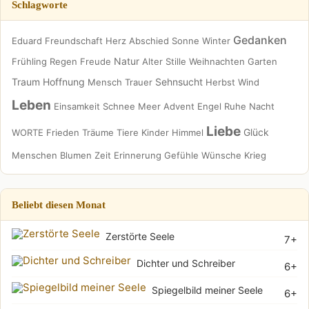
Schlagworte
Gedanken
Eduard
Freundschaft
Herz
Abschied
Sonne
Winter
Natur
Frühling
Regen
Freude
Alter
Stille
Weihnachten
Garten
Traum
Hoffnung
Sehnsucht
Mensch
Trauer
Herbst
Wind
Leben
Einsamkeit
Schnee
Meer
Advent
Engel
Ruhe
Nacht
Liebe
Glück
WORTE
Frieden
Träume
Tiere
Kinder
Himmel
Menschen
Blumen
Zeit
Erinnerung
Gefühle
Wünsche
Krieg
Beliebt diesen Monat
Zerstörte Seele
7+
Dichter und Schreiber
6+
Spiegelbild meiner Seele
6+