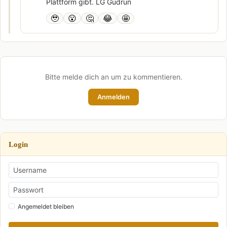
Plattform gibt. LG Gudrun
🥹
😮
🤔
😂
🤩
Bitte melde dich an um zu kommentieren.
Anmelden
Login
Angemeldet bleiben