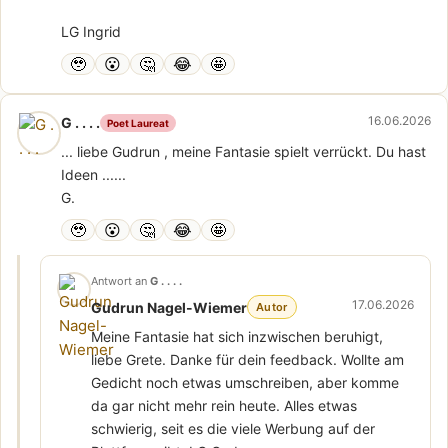
LG Ingrid
🥹
😮
🤔
😂
🤩
16.06.2026
G . . . .
Poet Laureat
... liebe Gudrun , meine Fantasie spielt verrückt. Du hast
Ideen ......
G.
🥹
😮
🤔
😂
🤩
Antwort an
G . . . .
17.06.2026
Gudrun Nagel-Wiemer
Autor
Meine Fantasie hat sich inzwischen beruhigt,
liebe Grete. Danke für dein feedback. Wollte am
Gedicht noch etwas umschreiben, aber komme
da gar nicht mehr rein heute. Alles etwas
schwierig, seit es die viele Werbung auf der