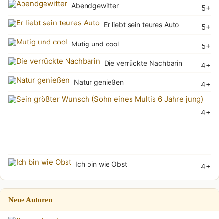
Abendgewitter
5+
Er liebt sein teures Auto
5+
Mutig und cool
5+
Die verrückte Nachbarin
4+
Natur genießen
4+
Sei
4+
grö
Wu
(Soh
Ich bin wie Obst
4+
Neue Autoren