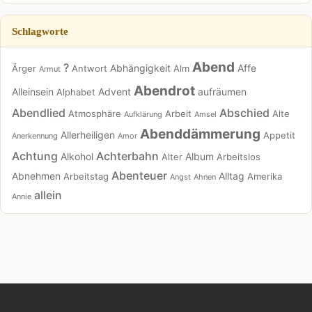
Schlagworte
Abend
?
Abhängigkeit
Affe
Ärger
Antwort
Alm
Armut
Abendrot
Alleinsein
Advent
aufräumen
Alphabet
Abendlied
Abschied
Atmosphäre
Arbeit
Alte
Aufklärung
Amsel
Abenddämmerung
Allerheiligen
Appetit
Anerkennung
Amor
Achtung
Achterbahn
Alkohol
Album
Alter
Arbeitslos
Abenteuer
Abnehmen
Alltag
Arbeitstag
Amerika
Angst
Ahnen
allein
Annie