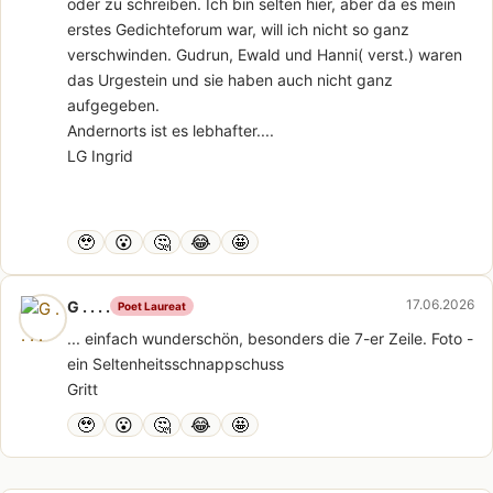
oder zu schreiben. Ich bin selten hier, aber da es mein
erstes Gedichteforum war, will ich nicht so ganz
verschwinden. Gudrun, Ewald und Hanni( verst.) waren
das Urgestein und sie haben auch nicht ganz
aufgegeben.
Andernorts ist es lebhafter....
LG Ingrid
🥹
😮
🤔
😂
🤩
17.06.2026
G . . . .
Poet Laureat
... einfach wunderschön, besonders die 7-er Zeile. Foto -
ein Seltenheitsschnappschuss
Gritt
🥹
😮
🤔
😂
🤩