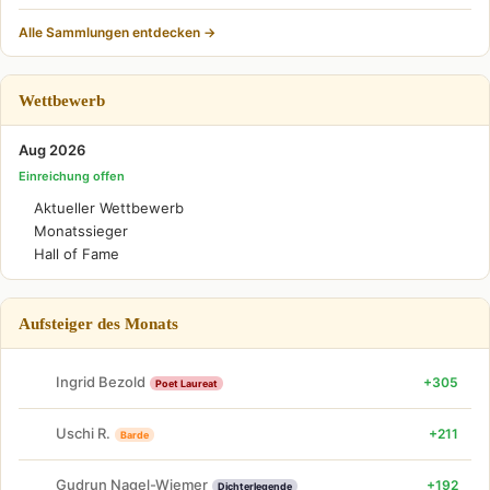
Alle Sammlungen entdecken →
Wettbewerb
Aug 2026
Einreichung offen
Aktueller Wettbewerb
Monatssieger
Hall of Fame
Aufsteiger des Monats
Ingrid Bezold
+305
Poet Laureat
Uschi R.
+211
Barde
Gudrun Nagel-Wiemer
+192
Dichterlegende