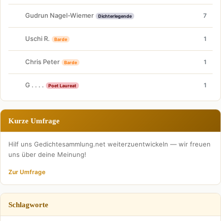
Gudrun Nagel-Wiemer
7
Dichterlegende
Uschi R.
1
Barde
Chris Peter
1
Barde
G . . . .
1
Poet Laureat
Kurze Umfrage
Hilf uns Gedichtesammlung.net weiterzuentwickeln — wir freuen
uns über deine Meinung!
Zur Umfrage
Schlagworte