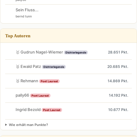
Sein Fluss...
bernd tunn
Top Autoren
🥇 Gudrun Nagel-Wiemer
28.651 Pkt.
Dichterlegende
🥈 Ewald Patz
20.685 Pkt.
Dichterlegende
🥉 Rehmann
14.869 Pkt.
Poet Laureat
pally66
14.192 Pkt.
Poet Laureat
Ingrid Bezold
10.677 Pkt.
Poet Laureat
Wie erhält man Punkte?