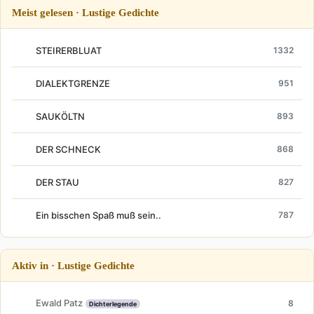
Meist gelesen · Lustige Gedichte
STEIRERBLUAT
1332
DIALEKTGRENZE
951
SAUKÖLTN
893
DER SCHNECK
868
DER STAU
827
Ein bisschen Spaß muß sein..
787
Aktiv in · Lustige Gedichte
Ewald Patz
8
Dichterlegende