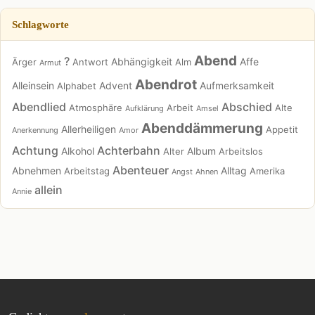
Schlagworte
Abend
?
Abhängigkeit
Affe
Ärger
Antwort
Alm
Armut
Abendrot
Alleinsein
Advent
Aufmerksamkeit
Alphabet
Abendlied
Abschied
Atmosphäre
Arbeit
Alte
Aufklärung
Amsel
Abenddämmerung
Allerheiligen
Appetit
Anerkennung
Amor
Achtung
Achterbahn
Alkohol
Album
Alter
Arbeitslos
Abenteuer
Abnehmen
Alltag
Arbeitstag
Amerika
Angst
Ahnen
allein
Annie