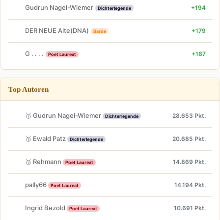
Gudrun Nagel-Wiemer
+194
Dichterlegende
DER NEUE Alte(DNA)
+179
Barde
G . . . .
+167
Poet Laureat
Top Autoren
🥇 Gudrun Nagel-Wiemer
28.653 Pkt.
Dichterlegende
🥈 Ewald Patz
20.685 Pkt.
Dichterlegende
🥉 Rehmann
14.869 Pkt.
Poet Laureat
pally66
14.194 Pkt.
Poet Laureat
Ingrid Bezold
10.691 Pkt.
Poet Laureat