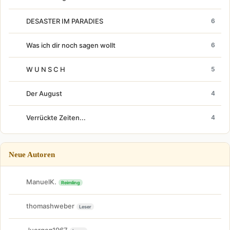
DESASTER IM PARADIES
6
Was ich dir noch sagen wollt
6
W U N S C H
5
Der August
4
Verrückte Zeiten...
4
Neue Autoren
ManuelK.
Reimling
thomashweber
Leser