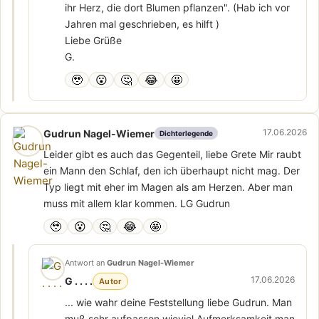
ihr Herz, die dort Blumen pflanzen". (Hab ich vor
Jahren mal geschrieben, es hilft )
Liebe Grüße
G.
🥹
😮
🤔
😂
🤩
17.06.2026
Gudrun Nagel-Wiemer
Dichterlegende
Leider gibt es auch das Gegenteil, liebe Grete Mir raubt
ein Mann den Schlaf, den ich überhaupt nicht mag. Der
Typ liegt mit eher im Magen als am Herzen. Aber man
muss mit allem klar kommen. LG Gudrun
🥹
😮
🤔
😂
🤩
Antwort an
Gudrun Nagel-Wiemer
17.06.2026
G . . . .
Autor
... wie wahr deine Feststellung liebe Gudrun. Man
muß sehr aufpassen wieviel Aufmerksamkeit man