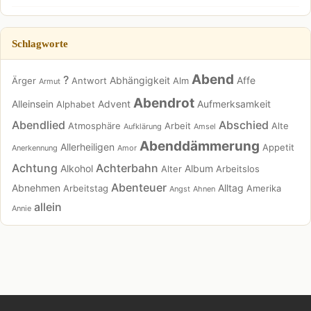
Schlagworte
Abend
?
Abhängigkeit
Affe
Ärger
Antwort
Alm
Armut
Abendrot
Alleinsein
Advent
Aufmerksamkeit
Alphabet
Abendlied
Abschied
Atmosphäre
Arbeit
Alte
Aufklärung
Amsel
Abenddämmerung
Allerheiligen
Appetit
Anerkennung
Amor
Achtung
Achterbahn
Alkohol
Album
Alter
Arbeitslos
Abenteuer
Abnehmen
Alltag
Arbeitstag
Amerika
Angst
Ahnen
allein
Annie