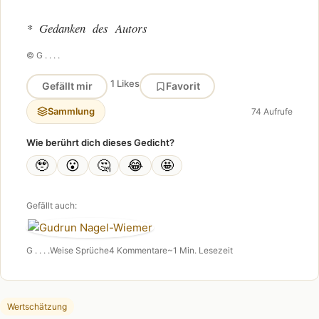
* Gedanken des Autors
© G . . . .
1 Likes
Gefällt mir
Favorit
Sammlung
74 Aufrufe
Wie berührt dich dieses Gedicht?
🥹
😮
🤔
😂
🤩
Gefällt auch:
G . . . .
Weise Sprüche
4 Kommentare
~1 Min. Lesezeit
Wertschätzung