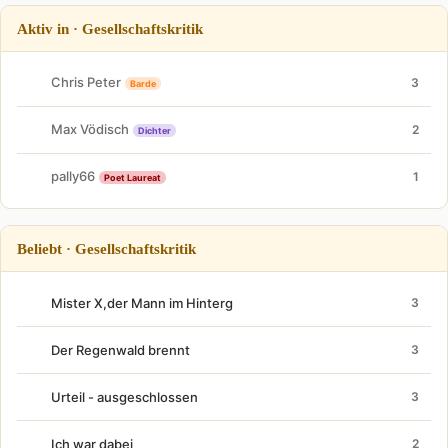
Aktiv in · Gesellschaftskritik
Chris Peter
3
Barde
Max Vödisch
2
Dichter
pally66
1
Poet Laureat
Beliebt · Gesellschaftskritik
Mister X,der Mann im Hinterg
3
Der Regenwald brennt
3
Urteil - ausgeschlossen
3
Ich war dabei
2