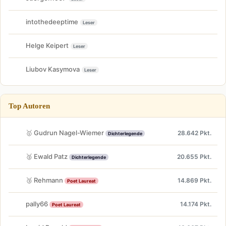
intothedeeptime
Leser
Helge Keipert
Leser
Liubov Kasymova
Leser
Top Autoren
🥇 Gudrun Nagel-Wiemer
28.642 Pkt.
Dichterlegende
🥈 Ewald Patz
20.655 Pkt.
Dichterlegende
🥉 Rehmann
14.869 Pkt.
Poet Laureat
pally66
14.174 Pkt.
Poet Laureat