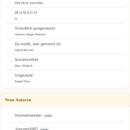
DER NEUE Alte(DNA)
W U N S C H
G . . . .
Gründlich ausgemistet
Gudrun Nagel-Wiemer
Du weißt, wer gemeint ist.
Ingrid Bezold
Schattenlicht
Max Vödisch
Ungeduld
Ewald Patz
Neue Autoren
thomashweber
Leser
Juergen1967
Leser