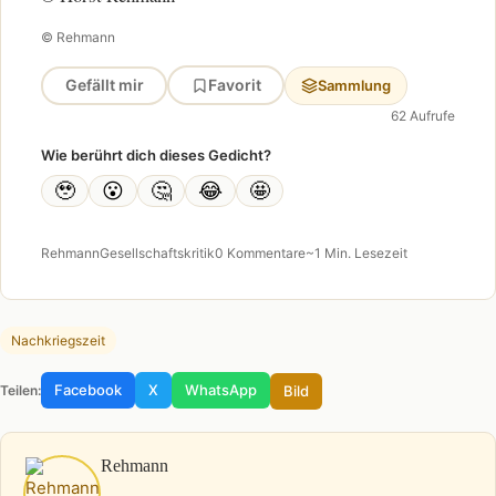
© Rehmann
Gefällt mir
Favorit
Sammlung
62 Aufrufe
Wie berührt dich dieses Gedicht?
🥹
😮
🤔
😂
🤩
Rehmann
Gesellschaftskritik
0 Kommentare
~1 Min. Lesezeit
Nachkriegszeit
Facebook
X
WhatsApp
Bild
Teilen:
Rehmann