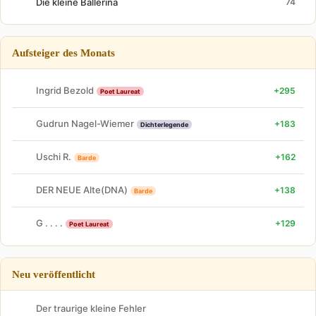
Die kleine Ballerina
74
Aufsteiger des Monats
Ingrid Bezold
+295
Poet Laureat
Gudrun Nagel-Wiemer
+183
Dichterlegende
Uschi R.
+162
Barde
DER NEUE Alte(DNA)
+138
Barde
G . . . .
+129
Poet Laureat
Neu veröffentlicht
Der traurige kleine Fehler