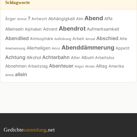
Schlagworte
Abend
?
Abhängigkeit
Affe
Ärger
Antwort
Alm
Armut
Abendrot
Alleinsein
Advent
Aufmerksamkeit
Alphabet
Abendlied
Abschied
Atmosphäre
Arbeit
Alte
Aufklärung
Amsel
Abenddämmerung
Allerheiligen
Appetit
Anerkennung
Amor
Achtung
Achterbahn
Alkohol
Album
Alter
Arbeitslos
Abenteuer
Abnehmen
Alltag
Arbeitstag
Amerika
Angst
Ahnen
allein
Annie
Gedichte
sammlung
.net