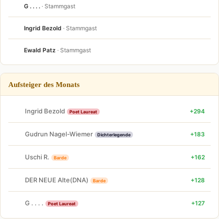
G . . . .
· Stammgast
Ingrid Bezold
· Stammgast
Ewald Patz
· Stammgast
Aufsteiger des Monats
Ingrid Bezold
+294
Poet Laureat
Gudrun Nagel-Wiemer
+183
Dichterlegende
Uschi R.
+162
Barde
DER NEUE Alte(DNA)
+128
Barde
G . . . .
+127
Poet Laureat