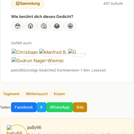
Sammlung
467 Aufrufe
Wie berührt dich dieses Gedicht?
🥹
😮
🤔
😂
🤩
Gefällt auch:
pally66
Sonstige Gedichte
2 Kommentare
~1 Min. Lesezeit
Tagewerk
Wörterrausch
Kissen
Facebook
X
WhatsApp
Bild
Teilen:
pally66