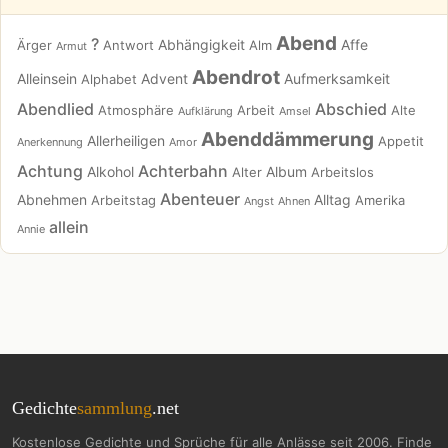
Abend
?
Abhängigkeit
Affe
Ärger
Antwort
Alm
Armut
Abendrot
Alleinsein
Advent
Aufmerksamkeit
Alphabet
Abendlied
Abschied
Atmosphäre
Arbeit
Alte
Aufklärung
Amsel
Abenddämmerung
Allerheiligen
Appetit
Anerkennung
Amor
Achtung
Achterbahn
Alkohol
Album
Alter
Arbeitslos
Abenteuer
Abnehmen
Alltag
Arbeitstag
Amerika
Angst
Ahnen
allein
Annie
Gedichte
sammlung
.net
Kostenlose Gedichte und Sprüche für alle Anlässe seit 2006. Finde