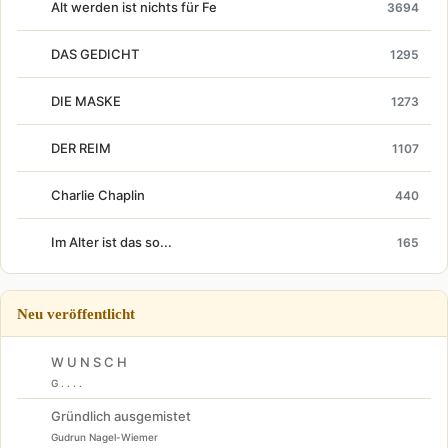
Alt werden ist nichts für Fe
3694
DAS GEDICHT
1295
DIE MASKE
1273
DER REIM
1107
Charlie Chaplin
440
Im Alter ist das so...
165
Neu veröffentlicht
W U N S C H
G . . . .
Gründlich ausgemistet
Gudrun Nagel-Wiemer