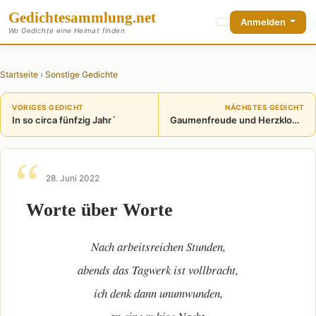
Gedichte
sammlung
.net
Anmelden
Wo Gedichte eine Heimat finden
Startseite
›
Sonstige Gedichte
VORIGES GEDICHT
NÄCHSTES GEDICHT
In so circa fünfzig Jahr´
Gaumenfreude und Herzklopfen
28. Juni 2022
Worte über Worte
Nach arbeitsreichen Stunden,
abends das Tagwerk ist vollbracht,
ich denk dann unumwunden,