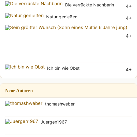
Die verrückte Nachbarin
4+
Natur genießen
4+
Sei
4+
grö
Wu
(Soh
Ich bin wie Obst
4+
Neue Autoren
thomashweber
Juergen1967