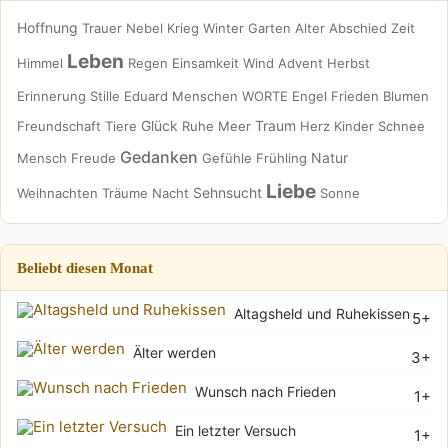
Hoffnung
Trauer
Nebel
Krieg
Winter
Garten
Alter
Abschied
Zeit
Leben
Himmel
Regen
Einsamkeit
Wind
Advent
Herbst
Erinnerung
Stille
Eduard
Menschen
WORTE
Engel
Frieden
Blumen
Glück
Traum
Freundschaft
Tiere
Ruhe
Meer
Herz
Kinder
Schnee
Gedanken
Natur
Mensch
Freude
Gefühle
Frühling
Liebe
Sehnsucht
Weihnachten
Träume
Nacht
Sonne
Beliebt diesen Monat
Altagsheld und Ruhekissen
5+
Älter werden
3+
Wunsch nach Frieden
1+
Ein letzter Versuch
1+