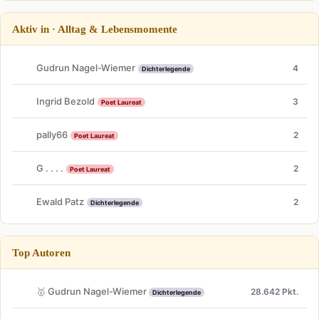
Aktiv in · Alltag & Lebensmomente
Gudrun Nagel-Wiemer
4
Dichterlegende
Ingrid Bezold
3
Poet Laureat
pally66
2
Poet Laureat
G . . . .
2
Poet Laureat
Ewald Patz
2
Dichterlegende
Top Autoren
🥇 Gudrun Nagel-Wiemer
28.642 Pkt.
Dichterlegende