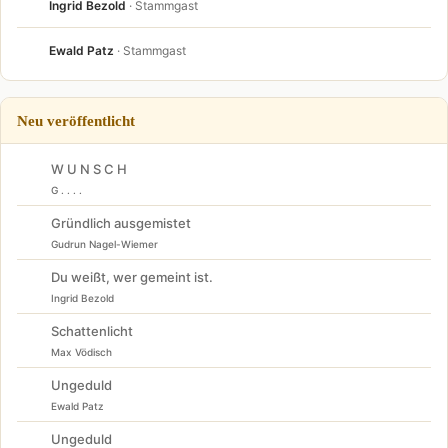
Ingrid Bezold
· Stammgast
Ewald Patz
· Stammgast
Neu veröffentlicht
W U N S C H
G . . . .
Gründlich ausgemistet
Gudrun Nagel-Wiemer
Du weißt, wer gemeint ist.
Ingrid Bezold
Schattenlicht
Max Vödisch
Ungeduld
Ewald Patz
Ungeduld