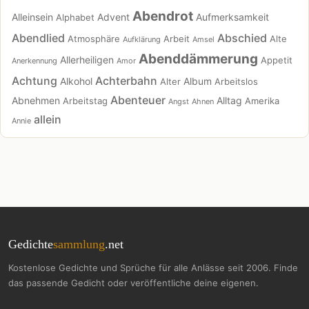
Abendrot
Alleinsein
Advent
Aufmerksamkeit
Alphabet
Abendlied
Abschied
Atmosphäre
Arbeit
Alte
Aufklärung
Amsel
Abenddämmerung
Allerheiligen
Appetit
Anerkennung
Amor
Achtung
Achterbahn
Alkohol
Album
Alter
Arbeitslos
Abenteuer
Abnehmen
Alltag
Arbeitstag
Amerika
Angst
Ahnen
allein
Annie
Gedichte
sammlung
.net
Kostenlose Gedichte und Sprüche für alle Anlässe seit 2006. Finde
das passende Gedicht oder veröffentliche deine eigenen.