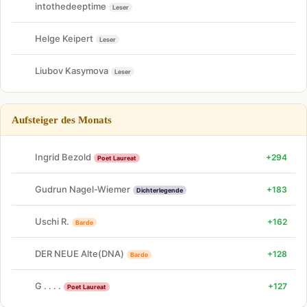
intothedeeptime
Leser
Helge Keipert
Leser
Liubov Kasymova
Leser
Aufsteiger des Monats
Ingrid Bezold
+294
Poet Laureat
Gudrun Nagel-Wiemer
+183
Dichterlegende
Uschi R.
+162
Barde
DER NEUE Alte(DNA)
+128
Barde
G . . . .
+127
Poet Laureat