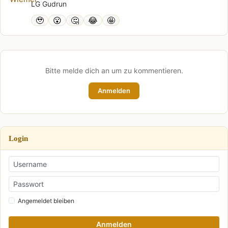
LG Gudrun
🥹
😮
🤔
😂
🤩
Bitte melde dich an um zu kommentieren.
Anmelden
Login
Angemeldet bleiben
Anmelden