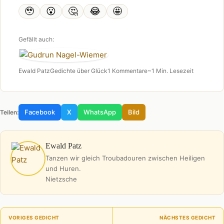
🥹
😮
🤔
😂
🤩
Gefällt auch:
Ewald Patz
Gedichte über Glück
1 Kommentare
~1 Min. Lesezeit
Facebook
X
WhatsApp
Bild
Teilen:
Ewald Patz
Tanzen wir gleich Troubadouren zwischen Heiligen
und Huren.
Nietzsche
VORIGES GEDICHT
NÄCHSTES GEDICHT