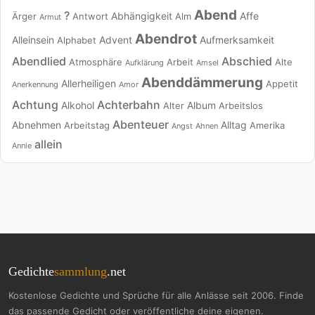
Abend
?
Abhängigkeit
Affe
Ärger
Antwort
Alm
Armut
Abendrot
Alleinsein
Advent
Aufmerksamkeit
Alphabet
Abendlied
Abschied
Atmosphäre
Arbeit
Alte
Aufklärung
Amsel
Abenddämmerung
Allerheiligen
Appetit
Anerkennung
Amor
Achtung
Achterbahn
Alkohol
Album
Alter
Arbeitslos
Abenteuer
Abnehmen
Alltag
Arbeitstag
Amerika
Angst
Ahnen
allein
Annie
Gedichte
sammlung
.net
Kostenlose Gedichte und Sprüche für alle Anlässe seit 2006. Finde
das passende Gedicht oder veröffentliche deine eigenen.