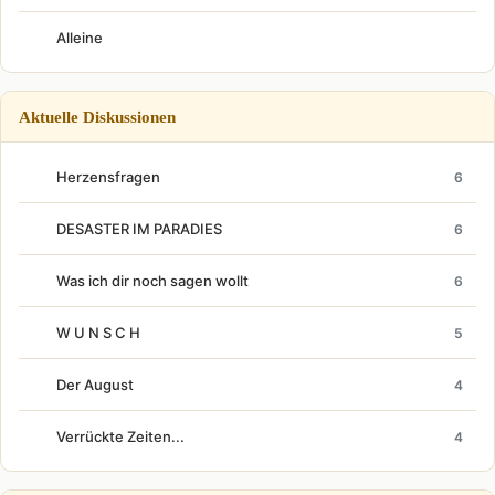
Alleine
Aktuelle Diskussionen
Herzensfragen
6
DESASTER IM PARADIES
6
Was ich dir noch sagen wollt
6
W U N S C H
5
Der August
4
Verrückte Zeiten...
4