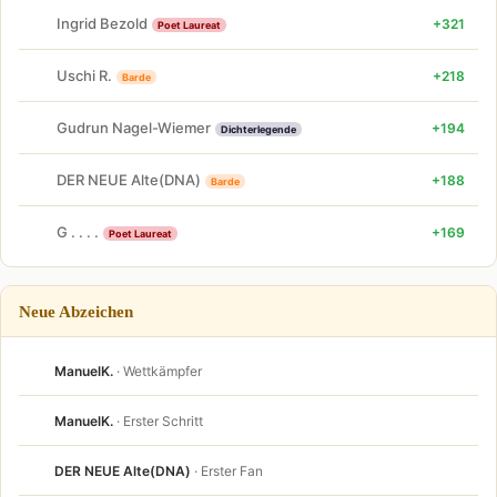
Ingrid Bezold
+321
Poet Laureat
Uschi R.
+218
Barde
Gudrun Nagel-Wiemer
+194
Dichterlegende
DER NEUE Alte(DNA)
+188
Barde
G . . . .
+169
Poet Laureat
Neue Abzeichen
ManuelK.
· Wettkämpfer
ManuelK.
· Erster Schritt
DER NEUE Alte(DNA)
· Erster Fan