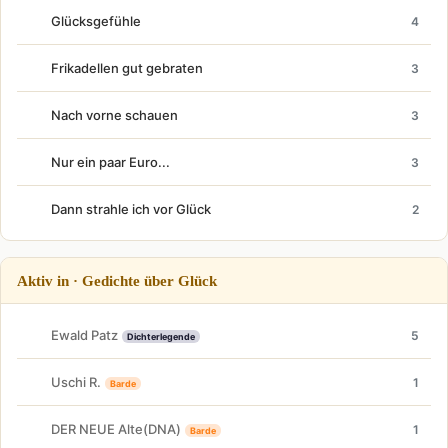
Glücksgefühle
4
Frikadellen gut gebraten
3
Nach vorne schauen
3
Nur ein paar Euro...
3
Dann strahle ich vor Glück
2
Aktiv in · Gedichte über Glück
Ewald Patz
5
Dichterlegende
Uschi R.
1
Barde
DER NEUE Alte(DNA)
1
Barde