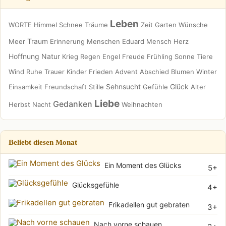
Leben
WORTE
Himmel
Schnee
Träume
Zeit
Garten
Wünsche
Traum
Meer
Erinnerung
Menschen
Eduard
Mensch
Herz
Hoffnung
Natur
Krieg
Regen
Engel
Freude
Frühling
Sonne
Tiere
Wind
Ruhe
Trauer
Kinder
Frieden
Advent
Abschied
Blumen
Winter
Sehnsucht
Glück
Einsamkeit
Freundschaft
Stille
Gefühle
Alter
Liebe
Gedanken
Herbst
Nacht
Weihnachten
Beliebt diesen Monat
Ein Moment des Glücks
5+
Glücksgefühle
4+
Frikadellen gut gebraten
3+
Nach vorne schauen