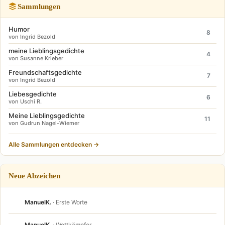
Sammlungen
Humor
8
von Ingrid Bezold
meine Lieblingsgedichte
4
von Susanne Krieber
Freundschaftsgedichte
7
von Ingrid Bezold
Liebesgedichte
6
von Uschi R.
Meine Lieblingsgedichte
11
von Gudrun Nagel-Wiemer
Alle Sammlungen entdecken →
Neue Abzeichen
ManuelK.
· Erste Worte
ManuelK.
· Wettkämpfer