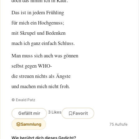
doch das nimm ich in Kauf.
Das ist in jedem Frühling
für mich ein Hochgenuss;
mit Skrupel und Bedenken
mach ich ganz einfach Schluss.
Man muss sich auch was gönnen
selbst gegen WHO-
die streuen nichts als Ängste
und machen mich nicht froh.
© Ewald Patz
3 Likes
Gefällt mir
Favorit
Sammlung
75 Aufrufe
Wie berührt dich dieses Gedicht?