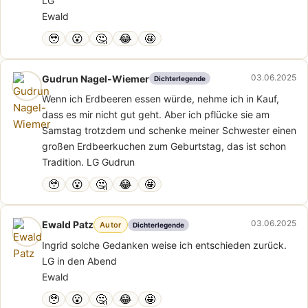
LG
Ewald
🥹
😮
🤔
😂
🤩
03.06.2025
Gudrun Nagel-Wiemer
Dichterlegende
Wenn ich Erdbeeren essen würde, nehme ich in Kauf,
dass es mir nicht gut geht. Aber ich pflücke sie am
Samstag trotzdem und schenke meiner Schwester einen
großen Erdbeerkuchen zum Geburtstag, das ist schon
Tradition. LG Gudrun
🥹
😮
🤔
😂
🤩
03.06.2025
Ewald Patz
Autor
Dichterlegende
Ingrid solche Gedanken weise ich entschieden zurück.
LG in den Abend
Ewald
🥹
😮
🤔
😂
🤩