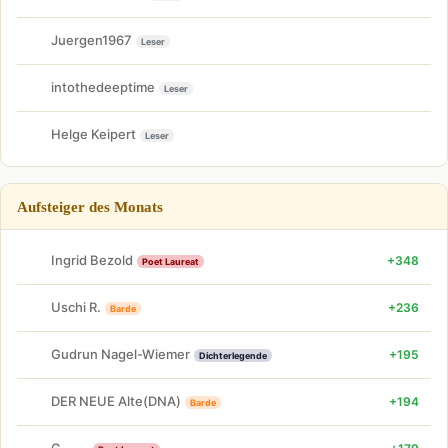
Juergen1967
Leser
intothedeeptime
Leser
Helge Keipert
Leser
Aufsteiger des Monats
Ingrid Bezold
+348
Poet Laureat
Uschi R.
+236
Barde
Gudrun Nagel-Wiemer
+195
Dichterlegende
DER NEUE Alte(DNA)
+194
Barde