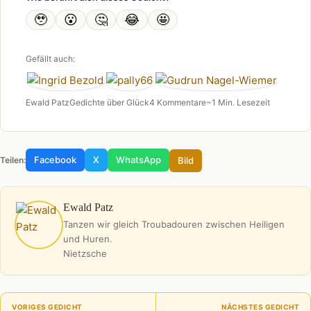
🥹
😮
🤔
😂
🤩
Gefällt auch:
Ewald Patz
Gedichte über Glück
4 Kommentare
~1 Min. Lesezeit
Facebook
X
WhatsApp
Bild
Teilen:
Ewald Patz
Tanzen wir gleich Troubadouren zwischen Heiligen
und Huren.
Nietzsche
VORIGES GEDICHT
NÄCHSTES GEDICHT