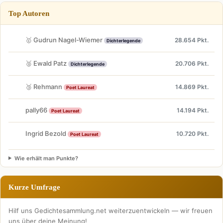
Top Autoren
🥇 Gudrun Nagel-Wiemer
28.654 Pkt.
Dichterlegende
🥈 Ewald Patz
20.706 Pkt.
Dichterlegende
🥉 Rehmann
14.869 Pkt.
Poet Laureat
pally66
14.194 Pkt.
Poet Laureat
Ingrid Bezold
10.720 Pkt.
Poet Laureat
Wie erhält man Punkte?
Kurze Umfrage
Hilf uns Gedichtesammlung.net weiterzuentwickeln — wir freuen
uns über deine Meinung!