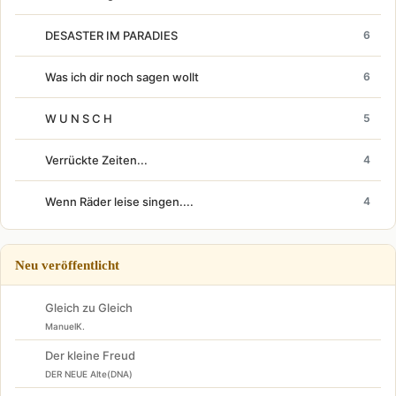
DESASTER IM PARADIES
6
Was ich dir noch sagen wollt
6
W U N S C H
5
Verrückte Zeiten...
4
Wenn Räder leise singen....
4
Neu veröffentlicht
Gleich zu Gleich
ManuelK.
Der kleine Freud
DER NEUE Alte(DNA)