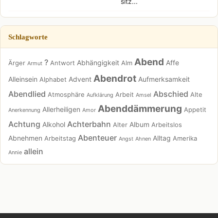
sitz...
Schlagworte
Abend
?
Abhängigkeit
Affe
Ärger
Antwort
Alm
Armut
Abendrot
Alleinsein
Advent
Aufmerksamkeit
Alphabet
Abendlied
Abschied
Atmosphäre
Arbeit
Alte
Aufklärung
Amsel
Abenddämmerung
Allerheiligen
Appetit
Anerkennung
Amor
Achtung
Achterbahn
Alkohol
Album
Alter
Arbeitslos
Abenteuer
Abnehmen
Alltag
Arbeitstag
Amerika
Angst
Ahnen
allein
Annie