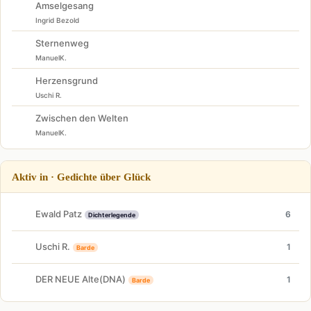
Amselgesang
Ingrid Bezold
Sternenweg
ManuelK.
Herzensgrund
Uschi R.
Zwischen den Welten
ManuelK.
Aktiv in · Gedichte über Glück
Ewald Patz
6
Dichterlegende
Uschi R.
1
Barde
DER NEUE Alte(DNA)
1
Barde