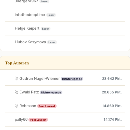
Juergen1967
Leser
intothedeeptime
Leser
Helge Keipert
Leser
Liubov Kasymova
Leser
Top Autoren
🥇 Gudrun Nagel-Wiemer
28.642 Pkt.
Dichterlegende
🥈 Ewald Patz
20.655 Pkt.
Dichterlegende
🥉 Rehmann
14.869 Pkt.
Poet Laureat
pally66
14.174 Pkt.
Poet Laureat