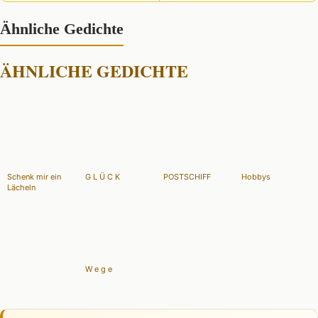
Ähnliche Gedichte
ÄHNLICHE GEDICHTE
Schenk mir ein
G L Ü C K
POSTSCHIFF
Hobbys
Lächeln
W e g e