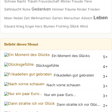
Traum
Schnee
Nacht
Freundschaft
Winter
Freude
Tiere
Gedanken
Sehnsucht
Ruhe
Himmel
Träume
Kinder
Frieden
Leben
Meer
Nebel
Zeit
Weihnachten
Garten
Menschen
Advent
Glück
Eduard
Krieg
Engel
Herz
Blumen
Frühling
Wind
Beliebt diesen Monat
Ein Moment des Glücks
5+
Glücksgefühle
4+
Frikadellen gut gebraten
3+
Nach vorne schauen
3+
Nur ein paar Euro...
3+
Dann strahle ich vor Glüc...
2+