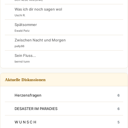
Was ich dir noch sagen wol
Uschi R.
Spätsommer
Ewald Patz
Zwischen Nacht und Morgen
pally66
Sein Fluss...
bernd tunn
Aktuelle Diskussionen
Herzensfragen
6
DESASTER IM PARADIES
6
W U N S C H
5