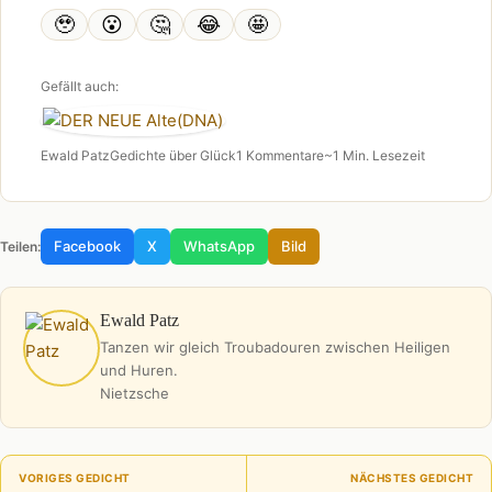
🥹
😮
🤔
😂
🤩
Gefällt auch:
Ewald Patz
Gedichte über Glück
1 Kommentare
~1 Min. Lesezeit
Facebook
X
WhatsApp
Bild
Teilen:
Ewald Patz
Tanzen wir gleich Troubadouren zwischen Heiligen
und Huren.
Nietzsche
VORIGES GEDICHT
NÄCHSTES GEDICHT