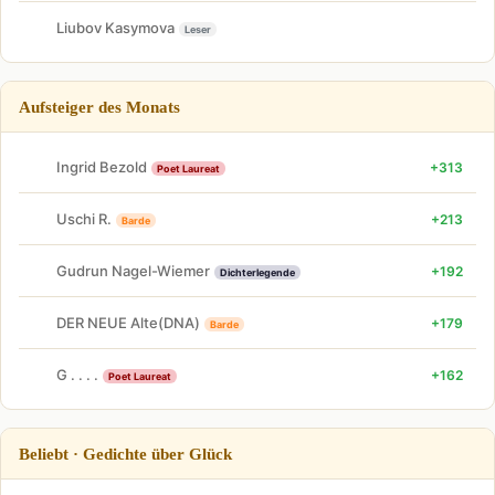
Liubov Kasymova
Leser
Aufsteiger des Monats
Ingrid Bezold
+313
Poet Laureat
Uschi R.
+213
Barde
Gudrun Nagel-Wiemer
+192
Dichterlegende
DER NEUE Alte(DNA)
+179
Barde
G . . . .
+162
Poet Laureat
Beliebt · Gedichte über Glück