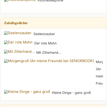
intothedeeptime
Zufallsgedichte
Seelenzauber
Der rote Mohn
Mit Zitterhand...
Morge
(An
meine
Freu...
Kleine Dinge - ganz groß