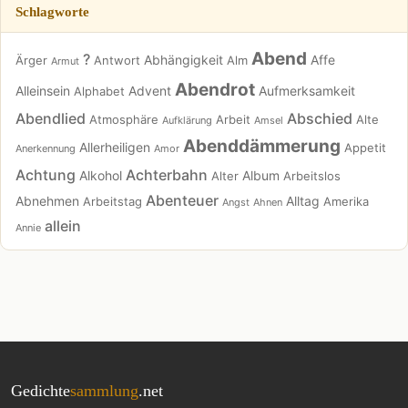
Schlagworte
Abend
?
Abhängigkeit
Affe
Ärger
Antwort
Alm
Armut
Abendrot
Alleinsein
Advent
Aufmerksamkeit
Alphabet
Abendlied
Abschied
Atmosphäre
Arbeit
Alte
Aufklärung
Amsel
Abenddämmerung
Allerheiligen
Appetit
Anerkennung
Amor
Achtung
Achterbahn
Alkohol
Album
Alter
Arbeitslos
Abenteuer
Abnehmen
Alltag
Arbeitstag
Amerika
Angst
Ahnen
allein
Annie
Gedichte
sammlung
.net