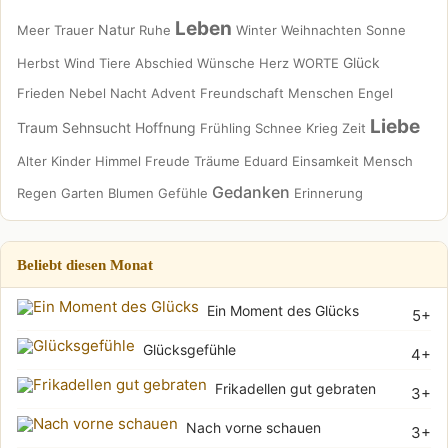
Leben
Natur
Meer
Trauer
Ruhe
Winter
Weihnachten
Sonne
Glück
Herbst
Wind
Tiere
Abschied
Wünsche
Herz
WORTE
Frieden
Nebel
Nacht
Advent
Freundschaft
Menschen
Engel
Liebe
Traum
Sehnsucht
Hoffnung
Frühling
Schnee
Krieg
Zeit
Alter
Kinder
Himmel
Freude
Träume
Eduard
Einsamkeit
Mensch
Gedanken
Regen
Garten
Blumen
Gefühle
Erinnerung
Beliebt diesen Monat
Ein Moment des Glücks
5+
Glücksgefühle
4+
Frikadellen gut gebraten
3+
Nach vorne schauen
3+