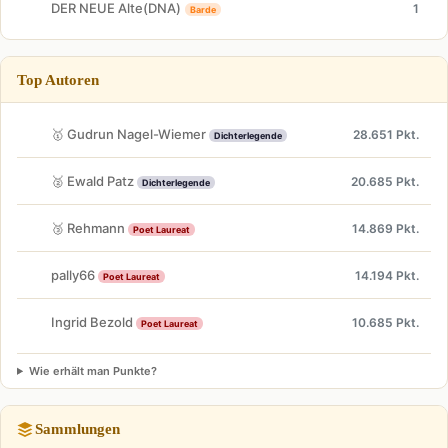
DER NEUE Alte(DNA)
1
Barde
Top Autoren
🥇 Gudrun Nagel-Wiemer
28.651 Pkt.
Dichterlegende
🥈 Ewald Patz
20.685 Pkt.
Dichterlegende
🥉 Rehmann
14.869 Pkt.
Poet Laureat
pally66
14.194 Pkt.
Poet Laureat
Ingrid Bezold
10.685 Pkt.
Poet Laureat
Wie erhält man Punkte?
Sammlungen