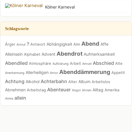
Kölner Karneval
Schlagworte
Abend
?
Abhängigkeit
Affe
Ärger
Antwort
Alm
Armut
Abendrot
Alleinsein
Advent
Aufmerksamkeit
Alphabet
Abendlied
Abschied
Atmosphäre
Arbeit
Alte
Aufklärung
Amsel
Abenddämmerung
Allerheiligen
Appetit
Anerkennung
Amor
Achtung
Achterbahn
Alkohol
Album
Alter
Arbeitslos
Abenteuer
Abnehmen
Alltag
Arbeitstag
Amerika
Angst
Ahnen
allein
Annie