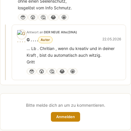
ohne einen Seelenschutz,
losgelöst vom Info Schmutz.
🥹
😮
🤔
😂
🤩
Antwort an
DER NEUE Alte(DNA)
22.05.2026
G . . . .
Autor
... Lb . Chritian , wenn du kreativ und in deiner
Kraft , bist du automatisch auch witzig.
Gritt
🥹
😮
🤔
😂
🤩
Bitte melde dich an um zu kommentieren.
Anmelden