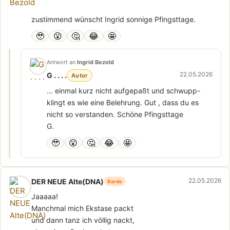
zustimmend wünscht Ingrid sonnige Pfingsttage.
🥹
😮
🤔
😂
🤩
Antwort an
Ingrid Bezold
22.05.2026
G . . . .
Autor
... einmal kurz nicht aufgepaßt und schwupp-
klingt es wie eine Belehrung. Gut , dass du es
nicht so verstanden. Schöne Pfingsttage
G.
🥹
😮
🤔
😂
🤩
22.05.2026
DER NEUE Alte(DNA)
Barde
Jaaaaa!
Manchmal mich Ekstase packt
und dann tanz ich völlig nackt,