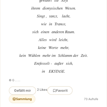
gewährt sie Asyl
ihrem dionysischen Wesen.
Singt , tanzt, lacht,
wie in Trance,
sich einen anderen Raum.
Alles wird leicht,
keine Worte mehr,
kein Wühlen mehr im Schlamm der Zeit.
Entfesselt - außer sich,
in EKSTASE.
© G . . . .
2 Likes
Gefällt mir
Favorit
Sammlung
73 Aufrufe