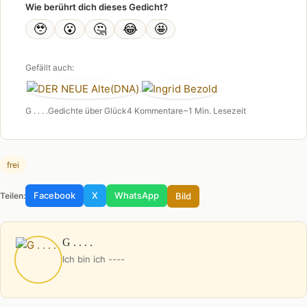
Wie berührt dich dieses Gedicht?
🥹
😮
🤔
😂
🤩
Gefällt auch:
G . . . .
Gedichte über Glück
4 Kommentare
~1 Min. Lesezeit
frei
Facebook
X
WhatsApp
Bild
Teilen:
G . . . .
Ich bin ich ----