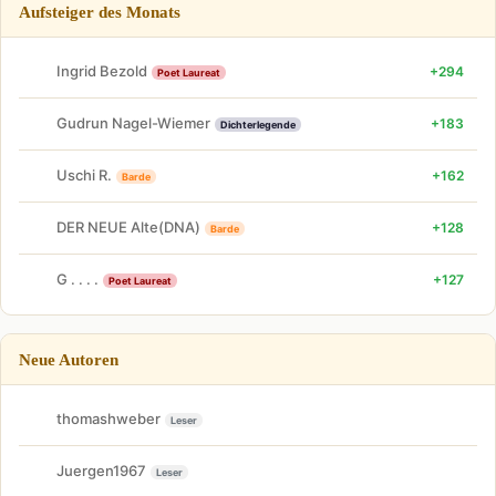
Aufsteiger des Monats
Ingrid Bezold
+294
Poet Laureat
Gudrun Nagel-Wiemer
+183
Dichterlegende
Uschi R.
+162
Barde
DER NEUE Alte(DNA)
+128
Barde
G . . . .
+127
Poet Laureat
Neue Autoren
thomashweber
Leser
Juergen1967
Leser