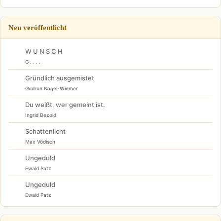
Neu veröffentlicht
W U N S C H
G . . . .
Gründlich ausgemistet
Gudrun Nagel-Wiemer
Du weißt, wer gemeint ist.
Ingrid Bezold
Schattenlicht
Max Vödisch
Ungeduld
Ewald Patz
Ungeduld
Ewald Patz