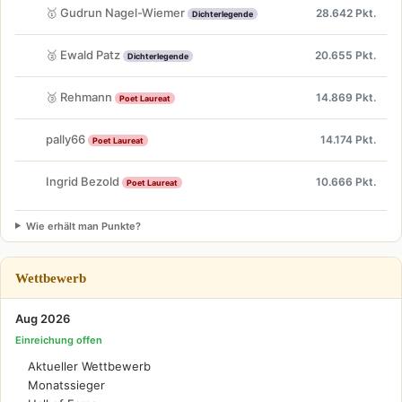
🥇 Gudrun Nagel-Wiemer
28.642 Pkt.
Dichterlegende
🥈 Ewald Patz
20.655 Pkt.
Dichterlegende
🥉 Rehmann
14.869 Pkt.
Poet Laureat
pally66
14.174 Pkt.
Poet Laureat
Ingrid Bezold
10.666 Pkt.
Poet Laureat
Wie erhält man Punkte?
Wettbewerb
Aug 2026
Einreichung offen
Aktueller Wettbewerb
Monatssieger