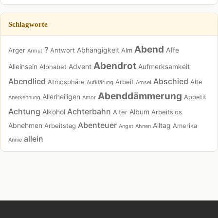
Schlagworte
Abend
?
Abhängigkeit
Affe
Ärger
Antwort
Alm
Armut
Abendrot
Alleinsein
Advent
Aufmerksamkeit
Alphabet
Abendlied
Abschied
Atmosphäre
Arbeit
Alte
Aufklärung
Amsel
Abenddämmerung
Allerheiligen
Appetit
Anerkennung
Amor
Achtung
Achterbahn
Alkohol
Album
Alter
Arbeitslos
Abenteuer
Abnehmen
Alltag
Arbeitstag
Amerika
Angst
Ahnen
allein
Annie