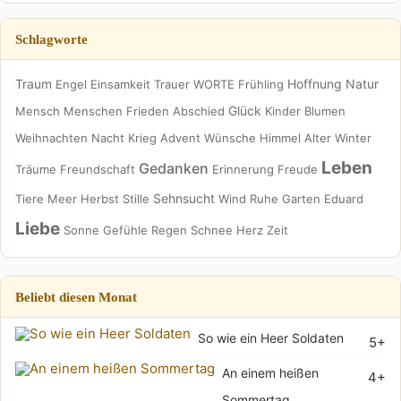
Schlagworte
Traum
Hoffnung
Natur
Engel
Einsamkeit
Trauer
WORTE
Frühling
Glück
Mensch
Menschen
Frieden
Abschied
Kinder
Blumen
Weihnachten
Nacht
Krieg
Advent
Wünsche
Himmel
Alter
Winter
Leben
Gedanken
Träume
Freundschaft
Erinnerung
Freude
Sehnsucht
Tiere
Meer
Herbst
Stille
Wind
Ruhe
Garten
Eduard
Liebe
Sonne
Gefühle
Regen
Schnee
Herz
Zeit
Beliebt diesen Monat
So wie ein Heer Soldaten
5+
An einem heißen
4+
Sommertag