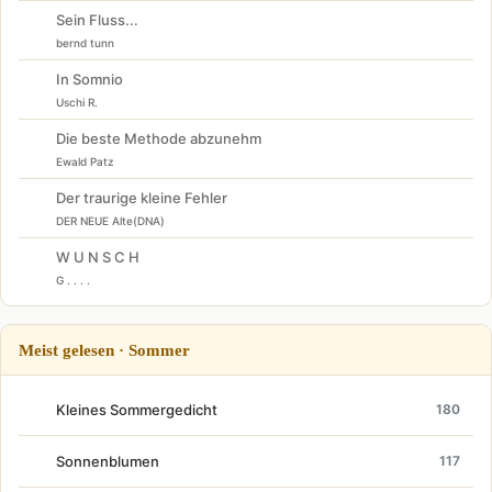
Sein Fluss...
bernd tunn
In Somnio
Uschi R.
Die beste Methode abzunehm
Ewald Patz
Der traurige kleine Fehler
DER NEUE Alte(DNA)
W U N S C H
G . . . .
Meist gelesen · Sommer
Kleines Sommergedicht
180
Sonnenblumen
117