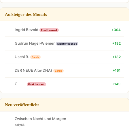
Aufsteiger des Monats
Ingrid Bezold
+304
Poet Laureat
Gudrun Nagel-Wiemer
+192
Dichterlegende
Uschi R.
+182
Barde
DER NEUE Alte(DNA)
+161
Barde
G . . . .
+149
Poet Laureat
Neu veröffentlicht
Zwischen Nacht und Morgen
pally66