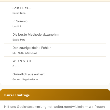
Sein Fluss...
bernd tunn
In Somnio
Uschi R.
Die beste Methode abzunehm
Ewald Patz
Der traurige kleine Fehler
DER NEUE Alte(DNA)
W U N S C H
G . . . .
Gründlich aussortiert...
Gudrun Nagel-Wiemer
Kurze Umfrage
Hilf uns Gedichtesammlung.net weiterzuentwickeln — wir freuen