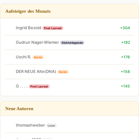
Aufsteiger des Monats
Ingrid Bezold
+304
Poet Laureat
Gudrun Nagel-Wiemer
+192
Dichterlegende
Uschi R.
+176
Barde
DER NEUE Alte(DNA)
+158
Barde
G . . . .
+145
Poet Laureat
Neue Autoren
thomashweber
Leser