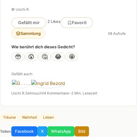
© Uschi R.
2 Likes
Gefällt mir
Favorit
Sammlung
58 Aufrufe
Wie berührt dich dieses Gedicht?
🥹
😮
🤔
😂
🤩
Gefällt auch:
Uschi R.
Sehnsucht
4 Kommentare
~2 Min. Lesezeit
Träume
Wahrheit
Leben
Facebook
X
WhatsApp
Bild
Teilen: