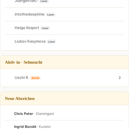
Juergen1967
Leser
intothedeeptime
Leser
Helge Keipert
Leser
Liubov Kasymova
Leser
Aktiv in · Sehnsucht
Uschi R.
2
Barde
Neue Abzeichen
Chris Peter
· Stammgast
Ingrid Bezold
· Kurator