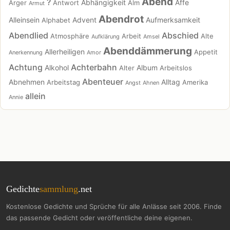
Abend
?
Abhängigkeit
Affe
Ärger
Antwort
Alm
Armut
Abendrot
Alleinsein
Advent
Aufmerksamkeit
Alphabet
Abendlied
Abschied
Atmosphäre
Arbeit
Alte
Aufklärung
Amsel
Abenddämmerung
Allerheiligen
Appetit
Anerkennung
Amor
Achtung
Achterbahn
Alkohol
Album
Alter
Arbeitslos
Abenteuer
Abnehmen
Alltag
Arbeitstag
Amerika
Angst
Ahnen
allein
Annie
Gedichte
sammlung
.net
Kostenlose Gedichte und Sprüche für alle Anlässe seit 2006. Finde
das passende Gedicht oder veröffentliche deine eigenen.