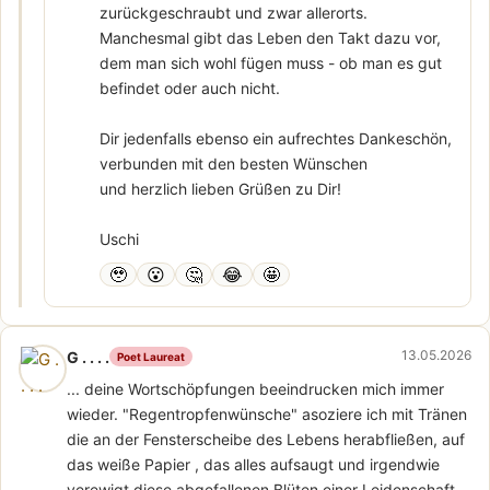
zurückgeschraubt und zwar allerorts.
Manchesmal gibt das Leben den Takt dazu vor,
dem man sich wohl fügen muss - ob man es gut
befindet oder auch nicht.
Dir jedenfalls ebenso ein aufrechtes Dankeschön,
verbunden mit den besten Wünschen
und herzlich lieben Grüßen zu Dir!
Uschi
🥹
😮
🤔
😂
🤩
13.05.2026
G . . . .
Poet Laureat
... deine Wortschöpfungen beeindrucken mich immer
wieder. "Regentropfenwünsche" asoziere ich mit Tränen
die an der Fensterscheibe des Lebens herabfließen, auf
das weiße Papier , das alles aufsaugt und irgendwie
verewigt diese abgefallenen Blüten einer Leidenschaft.