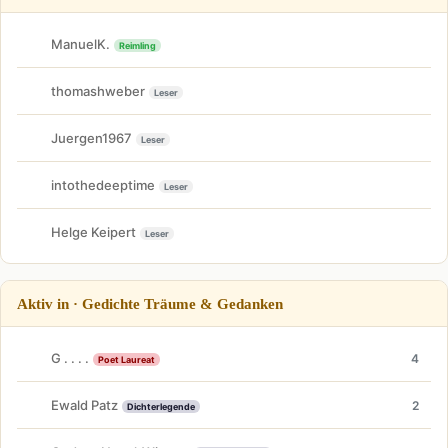
ManuelK.
Reimling
thomashweber
Leser
Juergen1967
Leser
intothedeeptime
Leser
Helge Keipert
Leser
Aktiv in · Gedichte Träume & Gedanken
G . . . .
4
Poet Laureat
Ewald Patz
2
Dichterlegende