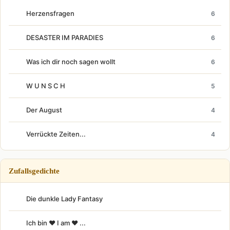
Herzensfragen
6
DESASTER IM PARADIES
6
Was ich dir noch sagen wollt
6
W U N S C H
5
Der August
4
Verrückte Zeiten...
4
Zufallsgedichte
Die dunkle Lady Fantasy
Ich bin ♥ I am ♥ ...