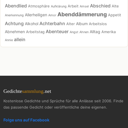
Abendlied
Abschied
Atmosphäre
Arbeit
Alte
Aufklärung
Amsel
Abenddämmerung
Allerheiligen
Appetit
Anerkennung
Amor
Achtung
Achterbahn
Alkohol
Album
Alter
Arbeitslos
Abenteuer
Abnehmen
Alltag
Arbeitstag
Amerika
Angst
Ahnen
allein
Annie
Gedichte
sammlung
.net
Kostenlose Gedichte und Sprüche für alle Anlässe seit 2006. Finde
das passende Gedicht oder veröffentliche deine eigenen.
Folge uns auf Facebook