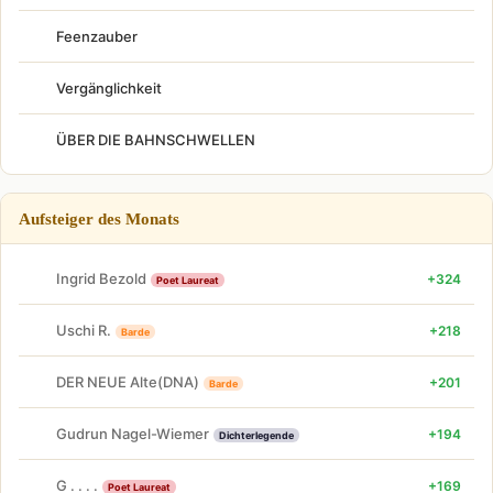
Feenzauber
Vergänglichkeit
ÜBER DIE BAHNSCHWELLEN
Aufsteiger des Monats
Ingrid Bezold
+324
Poet Laureat
Uschi R.
+218
Barde
DER NEUE Alte(DNA)
+201
Barde
Gudrun Nagel-Wiemer
+194
Dichterlegende
G . . . .
+169
Poet Laureat