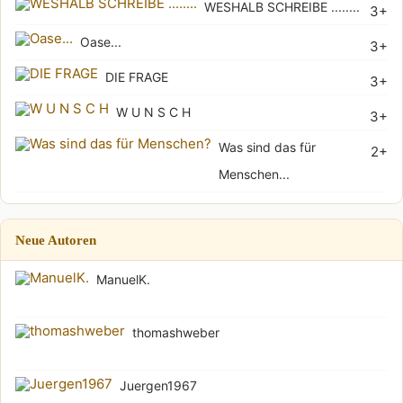
WESHALB SCHREIBE ........
3+
Oase...
3+
DIE FRAGE
3+
W U N S C H
3+
Was sind das für
2+
Menschen...
Neue Autoren
ManuelK.
thomashweber
Juergen1967