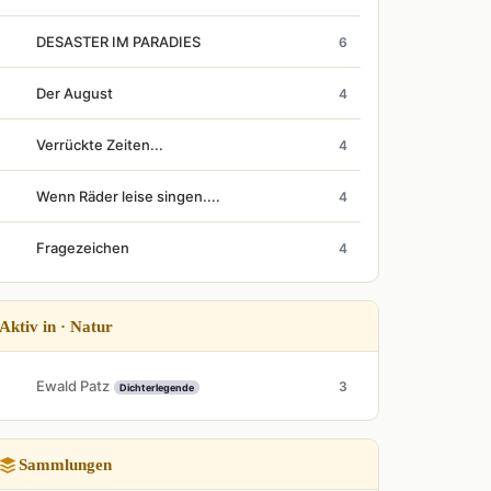
DESASTER IM PARADIES
6
Der August
4
Verrückte Zeiten...
4
Wenn Räder leise singen....
4
Fragezeichen
4
Aktiv in · Natur
Ewald Patz
3
Dichterlegende
Sammlungen