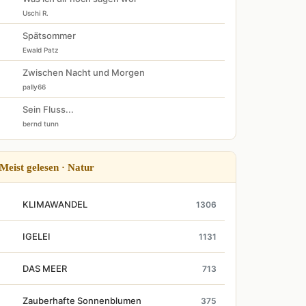
Uschi R.
Spätsommer
Ewald Patz
Zwischen Nacht und Morgen
pally66
Sein Fluss...
bernd tunn
Meist gelesen · Natur
KLIMAWANDEL
1306
IGELEI
1131
DAS MEER
713
Zauberhafte Sonnenblumen
375