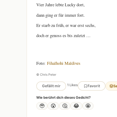
Vier Jahre lebte Lucky dort,
dann ging er für immer fort.
Er starb zu früh, er war erst sechs,
doch er genoss es bis zuletzt …
Foto:
Fihalhohi Maldives
© Chris Peter
1 Likes
Gefällt mir
Favorit
S
Wie berührt dich dieses Gedicht?
🥹
😮
🤔
😂
🤩