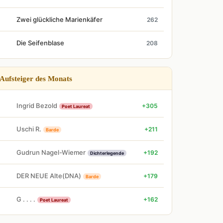
Zwei glückliche Marienkäfer
262
Die Seifenblase
208
Aufsteiger des Monats
Ingrid Bezold
+305
Poet Laureat
Uschi R.
+211
Barde
Gudrun Nagel-Wiemer
+192
Dichterlegende
DER NEUE Alte(DNA)
+179
Barde
G . . . .
+162
Poet Laureat