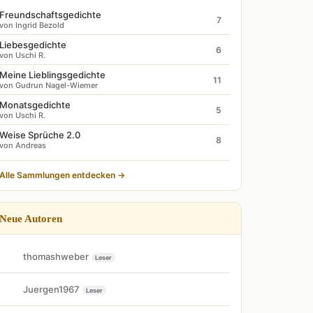
Freundschaftsgedichte
7
von Ingrid Bezold
Liebesgedichte
6
von Uschi R.
Meine Lieblingsgedichte
11
von Gudrun Nagel-Wiemer
Monatsgedichte
5
von Uschi R.
Weise Sprüche 2.0
8
von Andreas
Alle Sammlungen entdecken →
Neue Autoren
thomashweber
Leser
Juergen1967
Leser