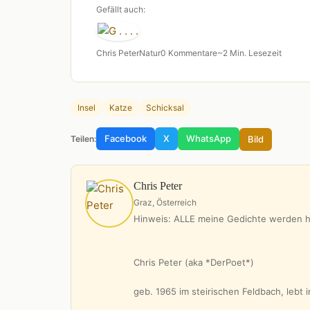
Gefällt auch:
Chris Peter
Natur
0 Kommentare
~2 Min. Lesezeit
Insel
Katze
Schicksal
Facebook
X
WhatsApp
Bild
Teilen:
Chris Peter
Graz, Österreich
Hinweis: ALLE meine Gedichte werden hi
Chris Peter (aka *DerPoet*)
geb. 1965 im steirischen Feldbach, lebt