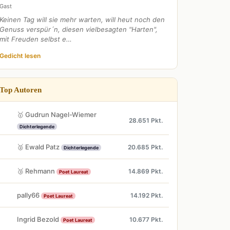
Gast
Keinen Tag will sie mehr warten, will heut noch den
Genuss verspür´n, diesen vielbesagten "Harten",
mit Freuden selbst e…
Gedicht lesen
Top Autoren
🥇 Gudrun Nagel-Wiemer
28.651 Pkt.
Dichterlegende
🥈 Ewald Patz
20.685 Pkt.
Dichterlegende
🥉 Rehmann
14.869 Pkt.
Poet Laureat
pally66
14.192 Pkt.
Poet Laureat
Ingrid Bezold
10.677 Pkt.
Poet Laureat