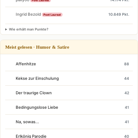
Poet Laureat
Ingrid Bezold
10.649 Pkt.
Poet Laureat
Wie erhält man Punkte?
Meist gelesen · Humor & Satire
Affenhitze
88
Kekse zur Einschulung
44
Der traurige Clown
42
Bedingungslose Liebe
41
Na, sowas...
41
Erlkönig Parodie
40