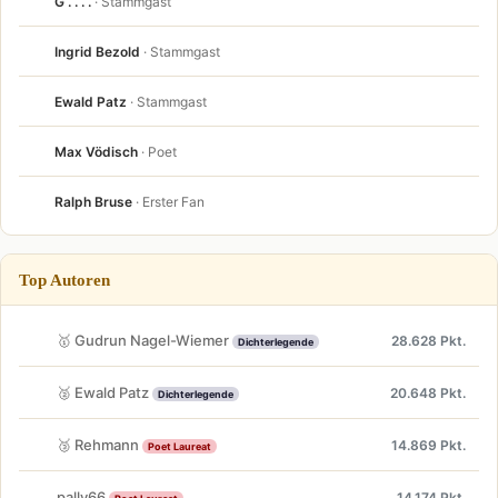
G . . . .
· Stammgast
Ingrid Bezold
· Stammgast
Ewald Patz
· Stammgast
Max Vödisch
· Poet
Ralph Bruse
· Erster Fan
Top Autoren
🥇 Gudrun Nagel-Wiemer
28.628 Pkt.
Dichterlegende
🥈 Ewald Patz
20.648 Pkt.
Dichterlegende
🥉 Rehmann
14.869 Pkt.
Poet Laureat
pally66
14.174 Pkt.