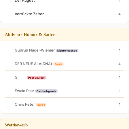
Der August
4
Verrückte Zeiten...
4
Aktiv in · Humor & Satire
Gudrun Nagel-Wiemer
4
Dichterlegende
DER NEUE Alte(DNA)
4
Barde
G . . . .
1
Poet Laureat
Ewald Patz
1
Dichterlegende
Chris Peter
1
Barde
Wettbewerb