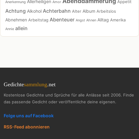
Abenddämmerung
Allerheiligen
Appetit
Anerkennung
Amor
Achtung
Achterbahn
Alkohol
Album
Alter
Arbeitslos
Abenteuer
Abnehmen
Alltag
Arbeitstag
Amerika
Angst
Ahnen
allein
Annie
Gedichte
sammlung
.net
Kostenlose Gedichte und Sprüche für alle Anlässe seit 2006. Finde
das passende Gedicht oder veröffentliche deine eigenen.
Folge uns auf Facebook
RSS-Feed abonnieren