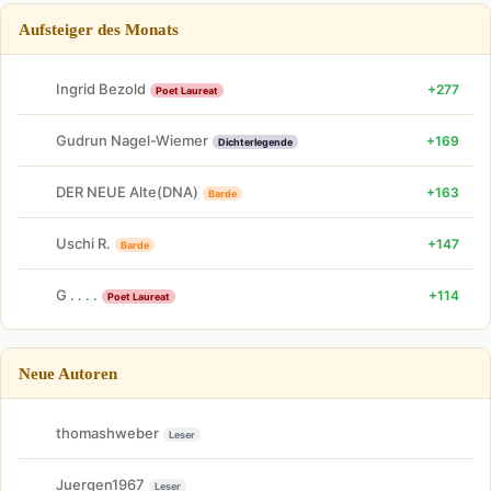
Aufsteiger des Monats
Ingrid Bezold
+277
Poet Laureat
Gudrun Nagel-Wiemer
+169
Dichterlegende
DER NEUE Alte(DNA)
+163
Barde
Uschi R.
+147
Barde
G . . . .
+114
Poet Laureat
Neue Autoren
thomashweber
Leser
Juergen1967
Leser