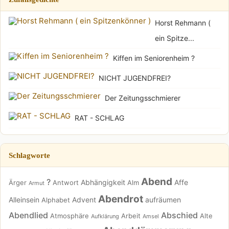
Horst Rehmann (
ein Spitze...
Kiffen im Seniorenheim ?
NICHT JUGENDFREI?
Der Zeitungsschmierer
RAT - SCHLAG
Schlagworte
Abend
?
Abhängigkeit
Affe
Ärger
Antwort
Alm
Armut
Abendrot
Alleinsein
Advent
aufräumen
Alphabet
Abendlied
Abschied
Atmosphäre
Arbeit
Alte
Aufklärung
Amsel