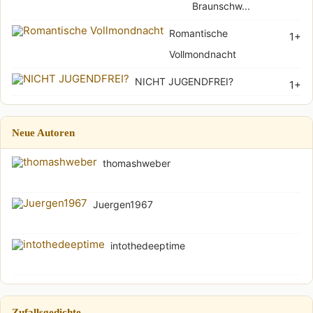
Braunschw...
Romantische
1+
Vollmondnacht
NICHT JUGENDFREI?
1+
Neue Autoren
thomashweber
Juergen1967
intothedeeptime
Zufallsgedichte