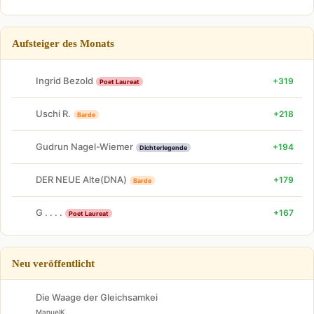
Aufsteiger des Monats
Ingrid Bezold
+319
Poet Laureat
Uschi R.
+218
Barde
Gudrun Nagel-Wiemer
+194
Dichterlegende
DER NEUE Alte(DNA)
+179
Barde
G . . . .
+167
Poet Laureat
Neu veröffentlicht
Die Waage der Gleichsamkei
ManuelK.