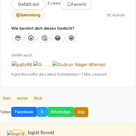
3 Likes
Gefällt mir
Favorit
Sammlung
82 Aufrufe
Wie berührt dich dieses Gedicht?
🥹
😮
🤔
😂
🤩
Gefällt auch:
Ingrid Bezold
für die Liebe
2 Kommentare
~1 Min. Lesezeit
Dein
letzter
Blick
Facebook
X
WhatsApp
Bild
Teilen:
Ingrid Bezold