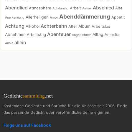
Abendlied
Abschied
Atmosphäre
Arbeit
Alte
Aufklärung
Amsel
Abenddämmerung
Allerheiligen
Appetit
Anerkennung
Amor
Achtung
Achterbahn
Alkohol
Album
Alter
Arbeitslos
Abenteuer
Abnehmen
Alltag
Arbeitstag
Amerika
Angst
Ahnen
allein
Annie
Gedichte
sammlung
.net
Kostenlose Gedichte und Sprüche für alle Anlässe seit 2006. Finde
das passende Gedicht oder veröffentliche deine eigenen.
Folge uns auf Facebook