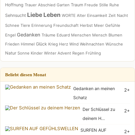
Hoffnung
Traum
Trauer
Abschied
Garten
Freude
Stille
Ruhe
Liebe
Leben
Sehnsucht
WORTE
Alter
Einsamkeit
Zeit
Nacht
Schnee
Tiere
Erinnerung
Freundschaft
Herbst
Meer
Gefühle
Gedanken
Engel
Träume
Eduard
Menschen
Mensch
Blumen
Glück
Frieden
Himmel
Krieg
Herz
Wind
Weihnachten
Wünsche
Natur
Sonne
Kinder
Winter
Advent
Regen
Frühling
Beliebt diesen Monat
Gedanken an meinen
2+
Schatz
Der Schlüssel zu
2+
deinem H...
SURFEN AUF
2+