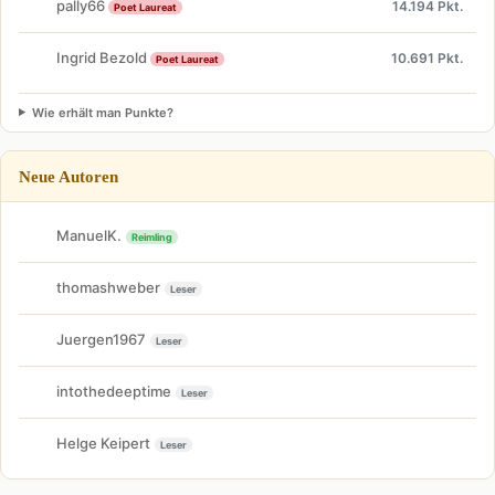
pally66
14.194 Pkt.
Poet Laureat
Ingrid Bezold
10.691 Pkt.
Poet Laureat
Wie erhält man Punkte?
Neue Autoren
ManuelK.
Reimling
thomashweber
Leser
Juergen1967
Leser
intothedeeptime
Leser
Helge Keipert
Leser