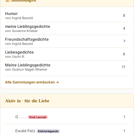
Humor
8
von Ingrid Bezold
meine Lieblingsgedichte
4
von Susanne Krieber
Freundschaftsgedichte
7
von Ingrid Bezold
Liebesgedichte
6
von Uschi R.
Meine Lieblingsgedichte
11
von Gudrun Nagel-Wiemer
Alle Sammlungen entdecken →
Aktiv in · für die Liebe
G . . . .
1
Poet Laureat
Ewald Patz
1
Dichterlegende