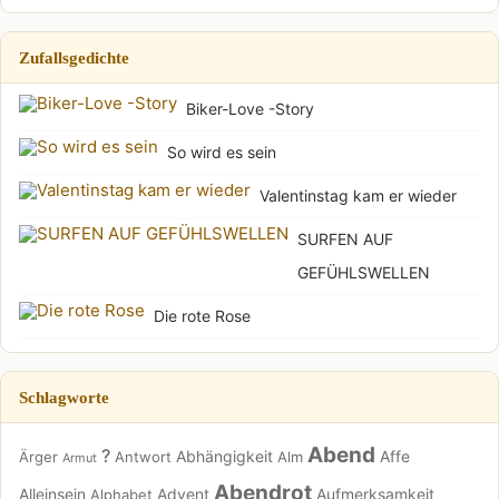
Zufallsgedichte
Biker-Love -Story
So wird es sein
Valentinstag kam er wieder
SURFEN AUF
GEFÜHLSWELLEN
Die rote Rose
Schlagworte
Abend
?
Abhängigkeit
Affe
Ärger
Antwort
Alm
Armut
Abendrot
Alleinsein
Advent
Aufmerksamkeit
Alphabet