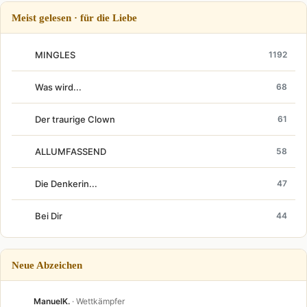
Meist gelesen · für die Liebe
MINGLES
1192
Was wird...
68
Der traurige Clown
61
ALLUMFASSEND
58
Die Denkerin...
47
Bei Dir
44
Neue Abzeichen
ManuelK.
· Wettkämpfer