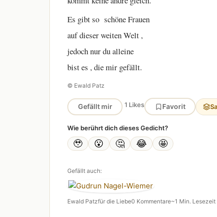
kommt keine andre gleich.
Es gibt so schöne Frauen
auf dieser weiten Welt ,
jedoch nur du alleine
bist es , die mir gefällt.
© Ewald Patz
1 Likes
Gefällt mir
Favorit
S
Wie berührt dich dieses Gedicht?
🥹
😮
🤔
😂
🤩
Gefällt auch:
Ewald Patz
für die Liebe
0 Kommentare
~1 Min. Lesezeit