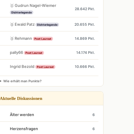
🥇 Gudrun Nagel-Wiemer
28.642 Pkt.
Dichterlegende
🥈 Ewald Patz
20.655 Pkt.
Dichterlegende
🥉 Rehmann
14.869 Pkt.
Poet Laureat
pally66
14.174 Pkt.
Poet Laureat
Ingrid Bezold
10.666 Pkt.
Poet Laureat
Wie erhält man Punkte?
Aktuelle Diskussionen
Älter werden
6
Herzensfragen
6