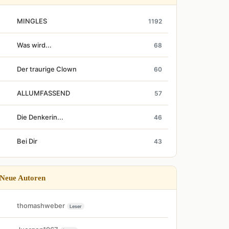
MINGLES
1192
Was wird...
68
Der traurige Clown
60
ALLUMFASSEND
57
Die Denkerin...
46
Bei Dir
43
Neue Autoren
thomashweber
Leser