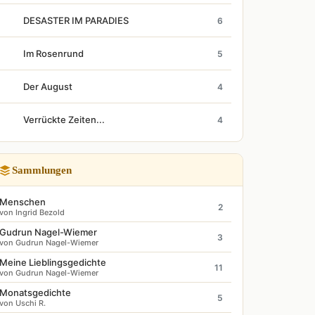
DESASTER IM PARADIES
6
Im Rosenrund
5
Der August
4
Verrückte Zeiten...
4
Sammlungen
Menschen
2
von Ingrid Bezold
Gudrun Nagel-Wiemer
3
von Gudrun Nagel-Wiemer
Meine Lieblingsgedichte
11
von Gudrun Nagel-Wiemer
Monatsgedichte
5
von Uschi R.