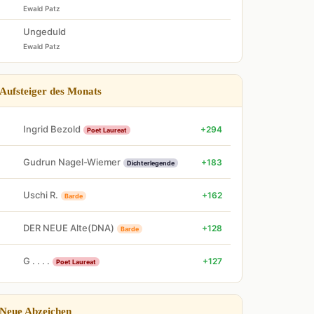
Ewald Patz
Ungeduld
Ewald Patz
Aufsteiger des Monats
Ingrid Bezold
+294
Poet Laureat
Gudrun Nagel-Wiemer
+183
Dichterlegende
Uschi R.
+162
Barde
DER NEUE Alte(DNA)
+128
Barde
G . . . .
+127
Poet Laureat
Neue Abzeichen