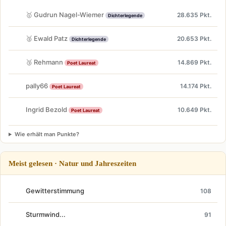
🥇 Gudrun Nagel-Wiemer
28.635 Pkt.
Dichterlegende
🥈 Ewald Patz
20.653 Pkt.
Dichterlegende
🥉 Rehmann
14.869 Pkt.
Poet Laureat
pally66
14.174 Pkt.
Poet Laureat
Ingrid Bezold
10.649 Pkt.
Poet Laureat
Wie erhält man Punkte?
Meist gelesen · Natur und Jahreszeiten
Gewitterstimmung
108
Sturmwind...
91