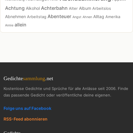
Achtung
Achterbahn
Alkohol
Album
Alter
Arbeitslos
Abenteuer
Abnehmen
Alltag
Arbeitstag
Amerika
Angst
Ahnen
allein
Annie
Gedichte
sammlung
.net
Kostenlose Gedichte und Sprüche für alle Anlässe seit 2006. Finde
das passende Gedicht oder veröffentliche deine eigenen.
Folge uns auf Facebook
RSS-Feed abonnieren