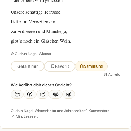
- der Abend wird genossen.
Unsere schattige Terrasse,
lädt zum Verweilen ein.
Zu Erdbeeren und Manchego,
gibt´s noch ein Gläschen Wein.
© Gudrun Nagel-Wiemer
Gefällt mir
Favorit
Sammlung
61 Aufrufe
Wie berührt dich dieses Gedicht?
🥹
😮
🤔
😂
🤩
Gudrun Nagel-Wiemer
Natur und Jahreszeiten
0 Kommentare
~1 Min. Lesezeit