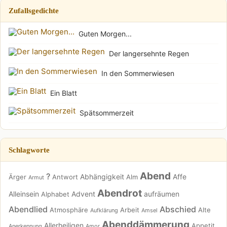
Zufallsgedichte
Guten Morgen...
Der langersehnte Regen
In den Sommerwiesen
Ein Blatt
Spätsommerzeit
Schlagworte
Abend
?
Abhängigkeit
Affe
Ärger
Antwort
Alm
Armut
Abendrot
Alleinsein
Advent
aufräumen
Alphabet
Abendlied
Abschied
Atmosphäre
Arbeit
Alte
Aufklärung
Amsel
Abenddämmerung
Allerheiligen
Appetit
Anerkennung
Amor