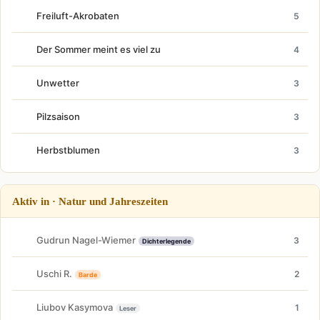
Freiluft-Akrobaten
5
Der Sommer meint es viel zu
4
Unwetter
3
Pilzsaison
3
Herbstblumen
3
Aktiv in · Natur und Jahreszeiten
Gudrun Nagel-Wiemer
3
Dichterlegende
Uschi R.
2
Barde
Liubov Kasymova
1
Leser