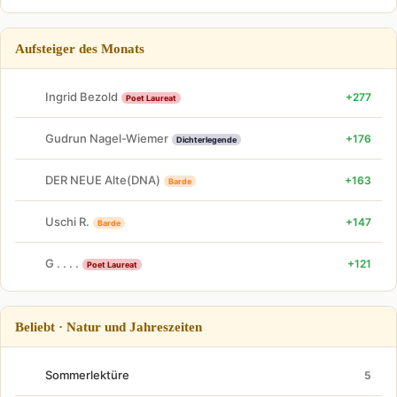
Aufsteiger des Monats
Ingrid Bezold
+277
Poet Laureat
Gudrun Nagel-Wiemer
+176
Dichterlegende
DER NEUE Alte(DNA)
+163
Barde
Uschi R.
+147
Barde
G . . . .
+121
Poet Laureat
Beliebt · Natur und Jahreszeiten
Sommerlektüre
5