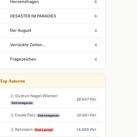
Herzensfragen
6
DESASTER IM PARADIES
6
Der August
4
Verrückte Zeiten...
4
Fragezeichen
4
Top Autoren
🥇 Gudrun Nagel-Wiemer
28.647 Pkt.
Dichterlegende
🥈 Ewald Patz
20.661 Pkt.
Dichterlegende
🥉 Rehmann
14.869 Pkt.
Poet Laureat