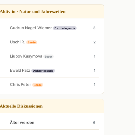
Aktiv in · Natur und Jahreszeiten
Gudrun Nagel-Wiemer
3
Dichterlegende
Uschi R.
2
Barde
Liubov Kasymova
1
Leser
Ewald Patz
1
Dichterlegende
Chris Peter
1
Barde
Aktuelle Diskussionen
Älter werden
6