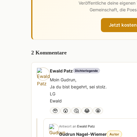
Veröffentliche deine eigene
Gemeinschaft, die Poesi
Jetzt kosten
2 Kommentare
Ewald Patz
Dichterlegende
Moin Gudrun,
Ja du bist begehrt, sei stolz.
LG
Ewald
🥹
😮
🤔
😂
🤩
Antwort an
Ewald Patz
Gudrun Nagel-Wiemer
Autor