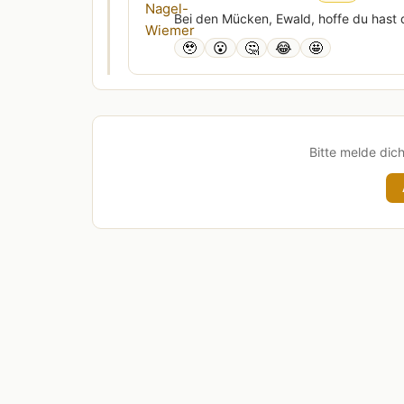
Bei den Mücken, Ewald, hoffe du hast
🥹
😮
🤔
😂
🤩
Bitte melde dic