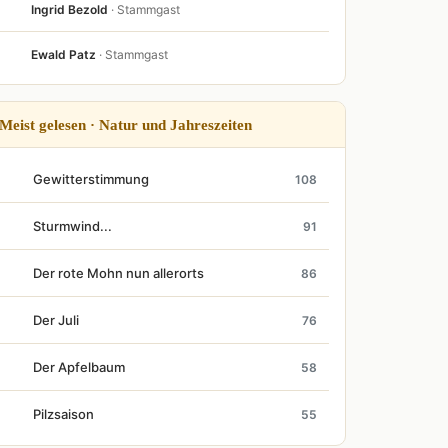
Ingrid Bezold
· Stammgast
Ewald Patz
· Stammgast
Meist gelesen · Natur und Jahreszeiten
Gewitterstimmung
108
Sturmwind...
91
Der rote Mohn nun allerorts
86
Der Juli
76
Der Apfelbaum
58
Pilzsaison
55