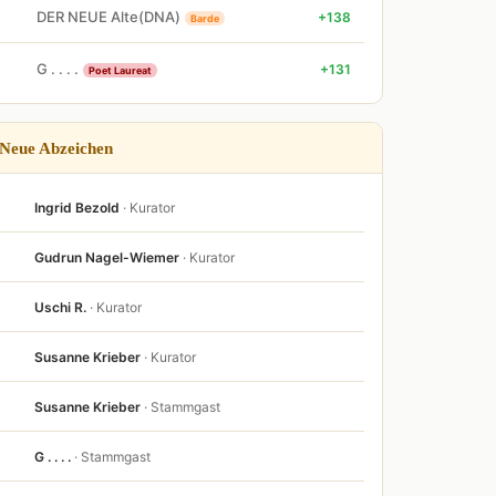
DER NEUE Alte(DNA)
+138
Barde
G . . . .
+131
Poet Laureat
Neue Abzeichen
Ingrid Bezold
· Kurator
Gudrun Nagel-Wiemer
· Kurator
Uschi R.
· Kurator
Susanne Krieber
· Kurator
Susanne Krieber
· Stammgast
G . . . .
· Stammgast