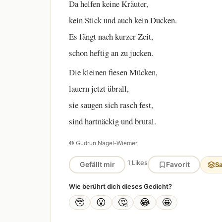
Da helfen keine Kräuter,
kein Stick und auch kein Ducken.
Es fängt nach kurzer Zeit,
schon heftig an zu jucken.
Die kleinen fiesen Mücken,
lauern jetzt übrall,
sie saugen sich rasch fest,
sind hartnäckig und brutal.
© Gudrun Nagel-Wiemer
1 Likes
Gefällt mir
Favorit
S
Wie berührt dich dieses Gedicht?
🥹
😮
🤔
😂
🤩