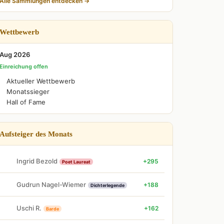
Alle Sammlungen entdecken →
Wettbewerb
Aug 2026
Einreichung offen
Aktueller Wettbewerb
Monatssieger
Hall of Fame
Aufsteiger des Monats
Ingrid Bezold
+295
Poet Laureat
Gudrun Nagel-Wiemer
+188
Dichterlegende
Uschi R.
+162
Barde