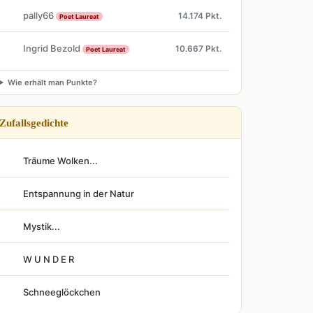
pally66
14.174 Pkt.
Poet Laureat
Ingrid Bezold
10.667 Pkt.
Poet Laureat
Wie erhält man Punkte?
Zufallsgedichte
Träume Wolken...
Entspannung in der Natur
Mystik...
W U N D E R
Schneeglöckchen